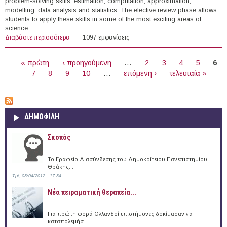
problem-solving skills: estimation, computation, approximation,
modelling, data analysis and statistics. The elective review phase allows
students to apply these skills in some of the most exciting areas of
science.
Διαβάστε περισσότερα
για AIMS Structured Master’s Program
1097 εμφανίσεις
ΣΕΛΊΔΕΣ
« πρώτη
‹ προηγούμενη
…
2
3
4
5
6
7
8
9
10
…
επόμενη ›
τελευταία »
ΔΗΜΟΦΙΛΗ
Σκοπός
Το Γραφείο Διασύνδεσης του Δημοκρίτειου Πανεπιστημίου
Θράκης...
Τρί, 03/04/2012 - 17:34
Νέα πειραματική θεραπεία...
Για πρώτη φορά Ολλανδοί επιστήμονες δοκίμασαν να
καταπολεμήσ...