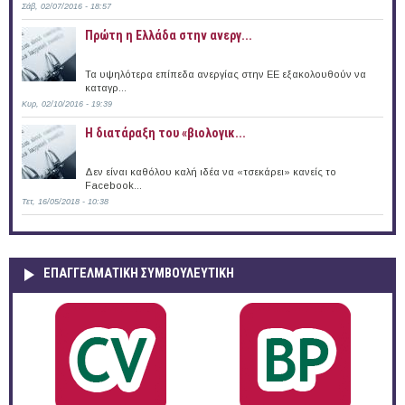
Σάβ, 02/07/2016 - 18:57
Πρώτη η Ελλάδα στην ανεργ...
Τα υψηλότερα επίπεδα ανεργίας στην ΕΕ εξακολουθούν να
καταγρ...
Κυρ, 02/10/2016 - 19:39
Η διατάραξη του «βιολογικ...
Δεν είναι καθόλου καλή ιδέα να «τσεκάρει» κανείς το
Facebook...
Τετ, 16/05/2018 - 10:38
ΕΠΑΓΓΕΛΜΑΤΙΚΉ ΣΥΜΒΟΥΛΕΥΤΙΚΉ