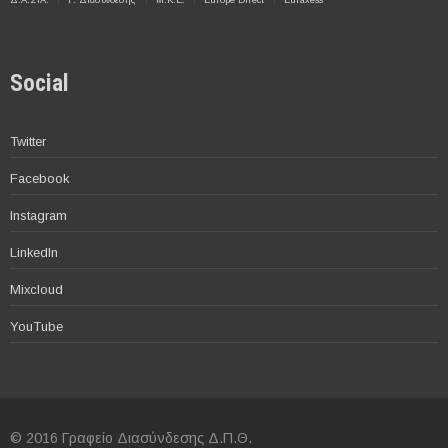
Δ.Α.ΣΤΑ.
Γ. Διασύνδεσης
Μ.Κ.Ε.
Europe Direct
Euraxess
Social
Twitter
Facebook
Instagram
LinkedIn
Mixcloud
YouTube
© 2016 Γραφείο Διασύνδεσης Δ.Π.Θ.