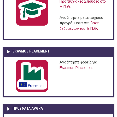
Προπτυχιακές Σπουδές στο
Δ.Π.Θ.
Αναζητήστε μεταπτυχιακά
προγράμματα στη
βάση
δεδομένων του Δ.Π.Θ.
ERASMUS PLACEMENT
Αναζητήστε φορείς για
Erasmus Placement
ΠΡOΣΦΑΤΑ AΡΘΡΑ