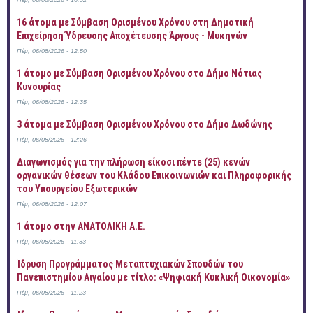
Πέμ, 06/08/2026 - 16:32
16 άτομα με Σύμβαση Ορισμένου Χρόνου στη Δημοτική
Επιχείρηση Ύδρευσης Αποχέτευσης Άργους - Μυκηνών
Πέμ, 06/08/2026 - 12:50
1 άτομο με Σύμβαση Ορισμένου Χρόνου στο Δήμο Νότιας
Κυνουρίας
Πέμ, 06/08/2026 - 12:35
3 άτομα με Σύμβαση Ορισμένου Χρόνου στο Δήμο Δωδώνης
Πέμ, 06/08/2026 - 12:26
Διαγωνισμός για την πλήρωση είκοσι πέντε (25) κενών
οργανικών θέσεων του Κλάδου Επικοινωνιών και Πληροφορικής
του Υπουργείου Εξωτερικών
Πέμ, 06/08/2026 - 12:07
1 άτομο στην ΑΝΑΤΟΛΙΚΗ Α.Ε.
Πέμ, 06/08/2026 - 11:33
Ίδρυση Προγράμματος Μεταπτυχιακών Σπουδών του
Πανεπιστημίου Αιγαίου με τίτλο: «Ψηφιακή Κυκλική Οικονομία»
Πέμ, 06/08/2026 - 11:23