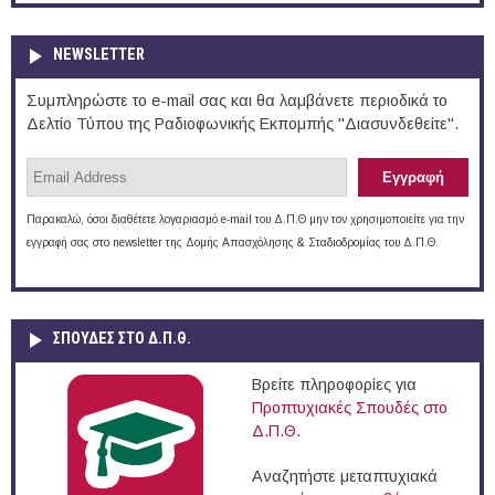
NEWSLETTER
Συμπληρώστε το e-mail σας και θα λαμβάνετε περιοδικά το
Δελτίο Τύπου της Ραδιοφωνικής Εκπομπής "Διασυνδεθείτε".
Παρακαλώ, όσοι διαθέτετε λογαριασμό e-mail του Δ.Π.Θ μην τον χρησιμοποιείτε για την
εγγραφή σας στο newsletter της Δομής Απασχόλησης & Σταδιοδρομίας του Δ.Π.Θ.
ΣΠΟΥΔΈΣ ΣΤΟ Δ.Π.Θ.
Βρείτε πληροφορίες για
Προπτυχιακές Σπουδές στο
Δ.Π.Θ.
Αναζητήστε μεταπτυχιακά