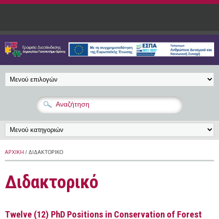
Παράκαμψη προς το κυρίως περιεχόμενο
ΑΡΧΙΚΉ
/ ΔΙΔΑΚΤΟΡΙΚΌ
Διδακτορικό
Twelve (12) PhD Positions in Conservation of Forest