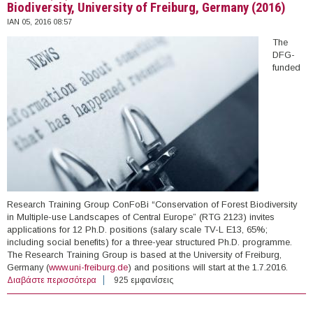
Biodiversity, University of Freiburg, Germany (2016)
ΙΑΝ 05, 2016 08:57
The
DFG-
funded
Research Training Group ConFoBi “Conservation of Forest Biodiversity
in Multiple-use Landscapes of Central Europe” (RTG 2123) invites
applications for 12 Ph.D. positions (salary scale TV-L E13, 65%;
including social benefits) for a three-year structured Ph.D. programme.
The Research Training Group is based at the University of Freiburg,
Germany (
www.uni-freiburg.de
) and positions will start at the 1.7.2016.
Διαβάστε περισσότερα
για Twelve (12) PhD Positions in Conservation of Forest
925 εμφανίσεις
Biodiversity, University of Freiburg, Germany (2016)