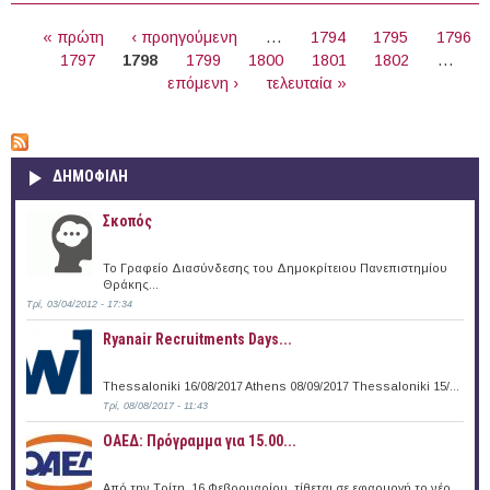
ΣΕΛΊΔΕΣ
« πρώτη
‹ προηγούμενη
…
1794
1795
1796
1797
1798
1799
1800
1801
1802
…
επόμενη ›
τελευταία »
ΔΗΜΟΦΙΛΗ
Σκοπός
Το Γραφείο Διασύνδεσης του Δημοκρίτειου Πανεπιστημίου
Θράκης...
Τρί, 03/04/2012 - 17:34
Ryanair Recruitments Days...
Thessaloniki 16/08/2017 Athens 08/09/2017 Thessaloniki 15/...
Τρί, 08/08/2017 - 11:43
ΟΑΕΔ: Πρόγραμμα για 15.00...
Από την Τρίτη, 16 Φεβρουαρίου, τίθεται σε εφαρμογή το νέο