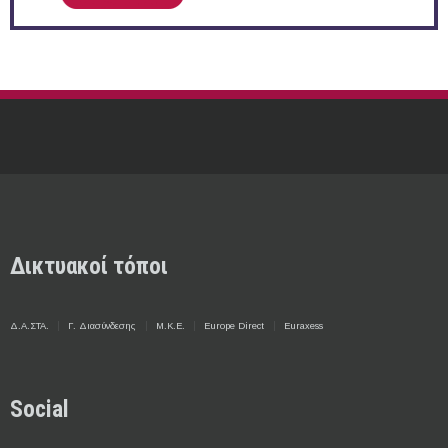
Δικτυακοί τόποι
Δ.Α.ΣΤΑ.
Γ. Διασύνδεσης
Μ.Κ.Ε.
Europe Direct
Euraxess
Social