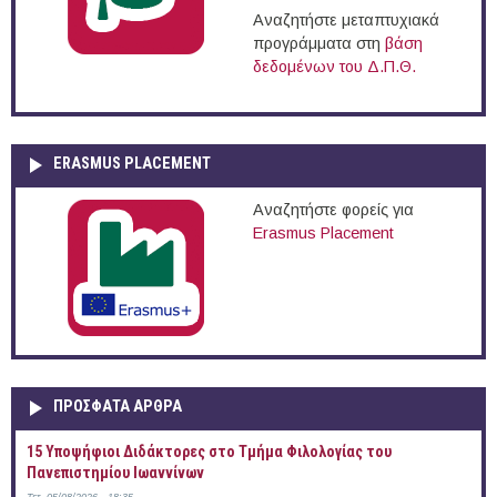
Αναζητήστε μεταπτυχιακά
προγράμματα στη
βάση
δεδομένων του Δ.Π.Θ.
ERASMUS PLACEMENT
Αναζητήστε φορείς για
Erasmus Placement
ΠΡOΣΦΑΤΑ AΡΘΡΑ
15 Υποψήφιοι Διδάκτορες στο Τμήμα Φιλολογίας του
Πανεπιστημίου Ιωαννίνων