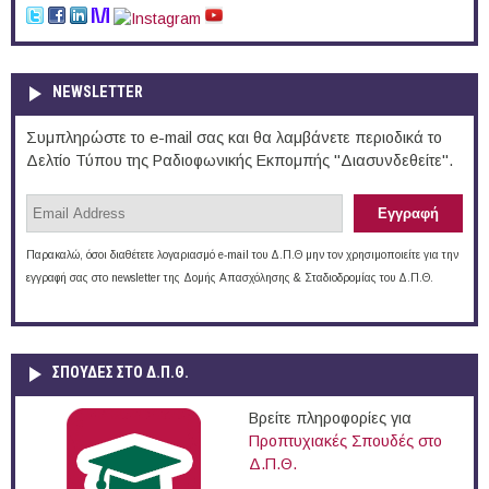
NEWSLETTER
Συμπληρώστε το e-mail σας και θα λαμβάνετε περιοδικά το
Δελτίο Τύπου της Ραδιοφωνικής Εκπομπής "Διασυνδεθείτε".
Παρακαλώ, όσοι διαθέτετε λογαριασμό e-mail του Δ.Π.Θ μην τον χρησιμοποιείτε για την
εγγραφή σας στο newsletter της Δομής Απασχόλησης & Σταδιοδρομίας του Δ.Π.Θ.
ΣΠΟΥΔΈΣ ΣΤΟ Δ.Π.Θ.
Βρείτε πληροφορίες για
Προπτυχιακές Σπουδές στο
Δ.Π.Θ.