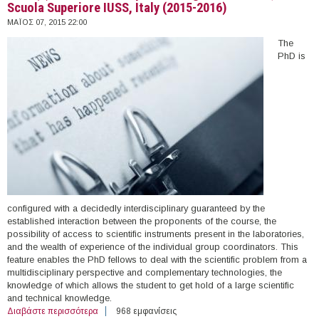
Scuola Superiore IUSS, Italy (2015-2016)
ΜΆΙΟΣ 07, 2015 22:00
The
PhD is
configured with a decidedly interdisciplinary guaranteed by the
established interaction between the proponents of the course, the
possibility of access to scientific instruments present in the laboratories,
and the wealth of experience of the individual group coordinators. This
feature enables the PhD fellows to deal with the scientific problem from a
multidisciplinary perspective and complementary technologies, the
knowledge of which allows the student to get hold of a large scientific
and technical knowledge.
Διαβάστε περισσότερα
για Four (4) PhD Scholarships in Biological Sciences,
968 εμφανίσεις