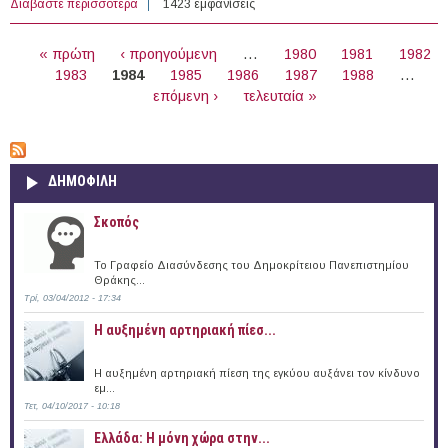
Διαβάστε περισσότερα
για PhD Scholarships, University of Strathclyde, UK
1423 εμφανίσεις
(2015-2016)
ΣΕΛΊΔΕΣ
« πρώτη
‹ προηγούμενη
…
1980
1981
1982
1983
1984
1985
1986
1987
1988
…
επόμενη ›
τελευταία »
ΔΗΜΟΦΙΛΗ
Σκοπός
Το Γραφείο Διασύνδεσης του Δημοκρίτειου Πανεπιστημίου
Θράκης...
Τρί, 03/04/2012 - 17:34
Η αυξημένη αρτηριακή πίεσ...
Η αυξημένη αρτηριακή πίεση της εγκύου αυξάνει τον κίνδυνο
εμ...
Τετ, 04/10/2017 - 10:18
Ελλάδα: Η μόνη χώρα στην...