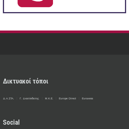
Δικτυακοί τόποι
Δ.Α.ΣΤΑ.
Γ. Διασύνδεσης
Μ.Κ.Ε.
Europe Direct
Euraxess
Social