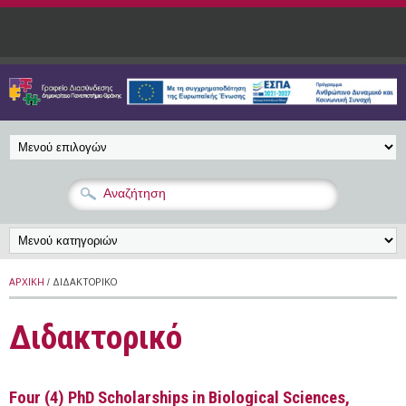
Παράκαμψη προς το κυρίως περιεχόμενο
ΑΡΧΙΚΉ
/ ΔΙΔΑΚΤΟΡΙΚΌ
Διδακτορικό
Four (4) PhD Scholarships in Biological Sciences,