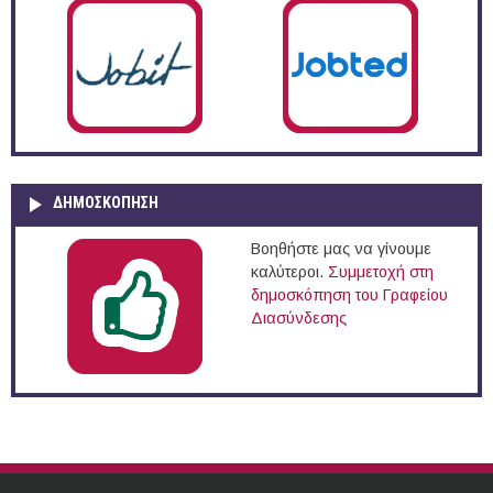
ΔΗΜΟΣΚΌΠΗΣΗ
Βοηθήστε μας να γίνουμε
καλύτεροι.
Συμμετοχή στη
δημοσκόπηση του Γραφείου
Διασύνδεσης