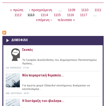
"Επιθεώρηση Ηλεκτρικών Εγκαταστάσεων" (Κρήτη)
ΣΕΛΊΔΕΣ
« πρώτη
‹ προηγούμενη
…
1109
1110
1111
1112
1113
1114
1115
1116
1117
…
επόμενη ›
τελευταία »
ΔΗΜΟΦΙΛΗ
Σκοπός
Το Γραφείο Διασύνδεσης του Δημοκρίτειου Πανεπιστημίου
Θράκης...
Τρί, 03/04/2012 - 17:34
Νέα πειραματική θεραπεία...
Για πρώτη φορά Ολλανδοί επιστήμονες δοκίμασαν να
καταπολεμήσ...
Σάβ, 02/07/2016 - 18:57
Η διατάραξη του «βιολογικ...