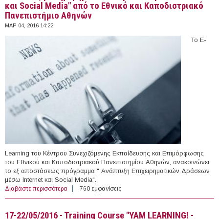
και Social Media" από το Εθνικό και Καποδιστριακό
Πανεπιστήμιο Αθηνών
ΜΑΡ 04, 2016 14:22
Το E-
Learning του Κέντρου Συνεχιζόμενης Εκπαίδευσης και Επιμόρφωσης
του Εθνικού και Καποδιστριακού Πανεπιστημίου Αθηνών, ανακοινώνει
το εξ αποστάσεως πρόγραμμα " Ανάπτυξη Επιχειρηματικών Δράσεων
μέσω Internet και Social Media".
Διαβάστε περισσότερα
για 30/05/2016 - Έναρξη εξ αποστάσεως προγράμματος
760 εμφανίσεις
"Ανάπτυξη Επιχειρηματικών Δράσεων μέσω Internet και
Social Media" από το Εθνικό και Καποδιστριακό
17-22/05/2016 - Training Course "YAM LEARNING! -
Πανεπιστήμιο Αθηνών