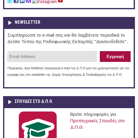
NEWSLETTER
Συμπληρώστε το e-mail σας και θα λαμβάνετε περιοδικά το
Δελτίο Τύπου της Ραδιοφωνικής Εκπομπής "Διασυνδεθείτε".
Παρακαλώ, όσοι διαθέτετε λογαριασμό e-mail του Δ.Π.Θ μην τον χρησιμοποιείτε για την
εγγραφή σας στο newsletter της Δομής Απασχόλησης & Σταδιοδρομίας του Δ.Π.Θ.
ΣΠΟΥΔΈΣ ΣΤΟ Δ.Π.Θ.
Βρείτε πληροφορίες για
Προπτυχιακές Σπουδές στο
Δ.Π.Θ.