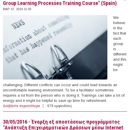
Group Learning Processes Training Course" (Spain)
ΜΑΡ 07, 2016 11:03
We
believe
in the
fact that
each
group
is
different
and this
might
be
challenging. Different conflicts can occur and could lead towards an
uncomfortable learning environment. To be a facilitator sometimes
requires a lot from the person who is doing it. Trainings can take a lot of
energy and it might be helpful to save up time for refreshment.
Διαβάστε περισσότερα
για 17-23/05/2016 - Training Course: "Zoom in -
678 εμφανίσεις
Facilitating Group Learning Processes Training Course"
(Spain)
30/05/2016 - Έναρξη εξ αποστάσεως προγράμματος
"Ανάπτυξη Επιχειρηματικών Δράσεων μέσω Internet