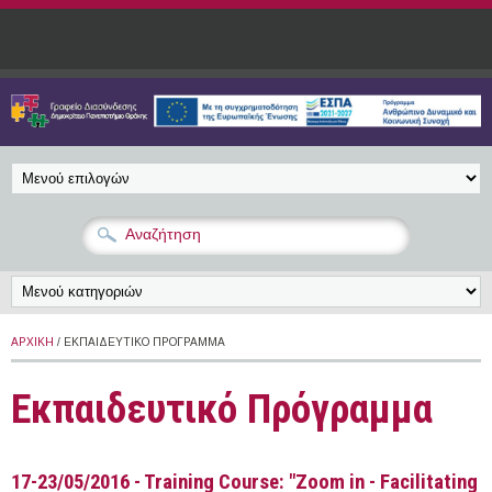
Παράκαμψη προς το κυρίως περιεχόμενο
ΑΡΧΙΚΉ
/ ΕΚΠΑΙΔΕΥΤΙΚΌ ΠΡΌΓΡΑΜΜΑ
Εκπαιδευτικό Πρόγραμμα
17-23/05/2016 - Training Course: "Zoom in - Facilitating