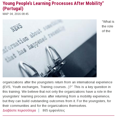
Young People’s Learning Processes After Mobility"
(Portugal)
ΜΑΡ 04, 2016 08:45
“What is
the role
of the
organizations after the youngsters return from an international experience
(EVS, Youth exchanges, Training courses...)?” This is a key question in
this training. We believe that not only the organizations have a role in the
youngsters’ learning process after returning from a mobility experience,
but they can build outstanding outcomes from it. For the youngsters, for
their communities and for the organizations themselves.
Διαβάστε περισσότερα
για 17-22/05/2016 - Training Course "YAM LEARNING! -
865 εμφανίσεις
Young People’s Learning Processes After Mobility"