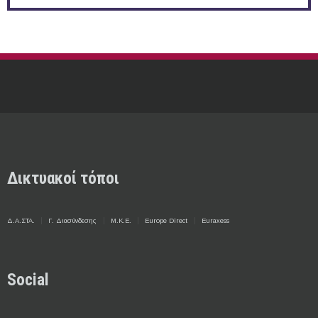
Δικτυακοί τόποι
Δ.Α.ΣΤΑ.
Γ. Διασύνδεσης
Μ.Κ.Ε.
Europe Direct
Euraxess
Social