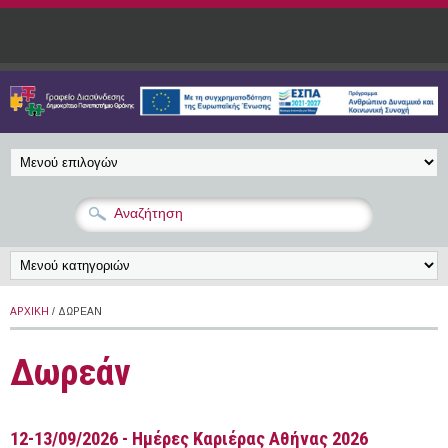
Παράκαμψη προς το κυρίως περιεχόμενο
ΑΡΧΙΚΉ
/ ΔΩΡΕΆΝ
Δωρεάν
12-13/09/2026 - Ημέρες Καριέρας Αθήνας 2026