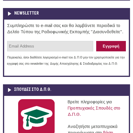
NEWSLETTER
Συμπληρώστε το e-mail σας και θα λαμβάνετε περιοδικά το
Δελτίο Τύπου της Ραδιοφωνικής Εκπομπής "Διασυνδεθείτε".
Παρακαλώ, όσοι διαθέτετε λογαριασμό e-mail του Δ.Π.Θ μην τον χρησιμοποιείτε για την
εγγραφή σας στο newsletter της Δομής Απασχόλησης & Σταδιοδρομίας του Δ.Π.Θ.
ΣΠΟΥΔΈΣ ΣΤΟ Δ.Π.Θ.
Βρείτε πληροφορίες για
Προπτυχιακές Σπουδές στο
Δ.Π.Θ.
Αναζητήστε μεταπτυχιακά
προγράμματα στη
βάση