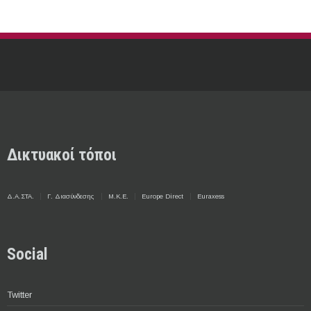
Δικτυακοί τόποι
Δ.Α.ΣΤΑ.
Γ. Διασύνδεσης
Μ.Κ.Ε.
Europe Direct
Euraxess
Social
Twitter