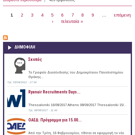
Προοπτικές ενός Διδάκτορα»
ΣΕΛΊΔΕΣ
1
2
3
4
5
6
7
8
9
…
επόμενη
›
τελευταία »
ΔΗΜΟΦΙΛΗ
Σκοπός
Το Γραφείο Διασύνδεσης του Δημοκρίτειου Πανεπιστημίου
Θράκης...
Τρί, 03/04/2012 - 17:34
Ryanair Recruitments Days...
Thessaloniki 16/08/2017 Athens 08/09/2017 Thessaloniki 15/...
Τρί, 08/08/2017 - 11:43
ΟΑΕΔ: Πρόγραμμα για 15.00...
Από την Τρίτη, 16 Φεβρουαρίου, τίθεται σε εφαρμογή το νέο