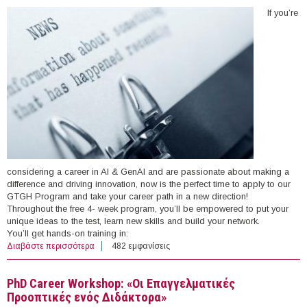
If you’re
considering a career in AI & GenAI and are passionate about making a
difference and driving innovation, now is the perfect time to apply to our
GTGH Program and take your career path in a new direction!
Throughout the free 4- week program, you’ll be empowered to put your
unique ideas to the test, learn new skills and build your network.
You’ll get hands-on training in:
Διαβάστε περισσότερα
για Get Trained Get Hired in AI & GenAI
482 εμφανίσεις
PhD Career Workshop: «Οι Επαγγελματικές
Προοπτικές ενός Διδάκτορα»