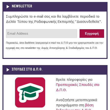
NEWSLETTER
Συμπληρώστε το e-mail σας και θα λαμβάνετε περιοδικά το
Δελτίο Τύπου της Ραδιοφωνικής Εκπομπής "Διασυνδεθείτε".
Παρακαλώ, όσοι διαθέτετε λογαριασμό e-mail του Δ.Π.Θ μην τον χρησιμοποιείτε για την
εγγραφή σας στο newsletter της Δομής Απασχόλησης & Σταδιοδρομίας του Δ.Π.Θ.
ΣΠΟΥΔΈΣ ΣΤΟ Δ.Π.Θ.
Βρείτε πληροφορίες για
Προπτυχιακές Σπουδές στο
Δ.Π.Θ.
Αναζητήστε μεταπτυχιακά
προγράμματα στη
βάση