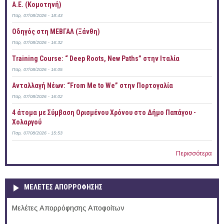
Α.Ε. (Κομοτηνή)
Παρ, 07/08/2026 - 18:43
Οδηγός στη ΜΕΒΓΑΛ (Ξάνθη)
Παρ, 07/08/2026 - 16:32
Training Course: “ Deep Roots, New Paths” στην Ιταλία
Παρ, 07/08/2026 - 16:05
Ανταλλαγή Νέων: “From Me to We” στην Πορτογαλία
Παρ, 07/08/2026 - 16:02
4 άτομα με Σύμβαση Ορισμένου Χρόνου στο Δήμο Παπάγου -
Χολαργού
Παρ, 07/08/2026 - 15:53
Περισσότερα
ΜΕΛΕΤΕΣ ΑΠΟΡΡΟΦΗΣΗΣ
Μελέτες Απορρόφησης Αποφοίτων