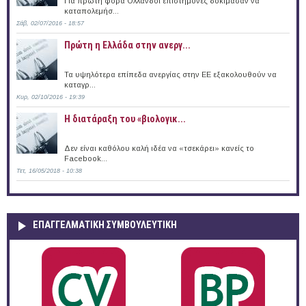
Για πρώτη φορά Ολλανδοί επιστήμονες δοκίμασαν να
καταπολεμήσ...
Σάβ, 02/07/2016 - 18:57
Πρώτη η Ελλάδα στην ανεργ...
Τα υψηλότερα επίπεδα ανεργίας στην ΕΕ εξακολουθούν να
καταγρ...
Κυρ, 02/10/2016 - 19:39
Η διατάραξη του «βιολογικ...
Δεν είναι καθόλου καλή ιδέα να «τσεκάρει» κανείς το
Facebook...
Τετ, 16/05/2018 - 10:38
ΕΠΑΓΓΕΛΜΑΤΙΚΉ ΣΥΜΒΟΥΛΕΥΤΙΚΉ