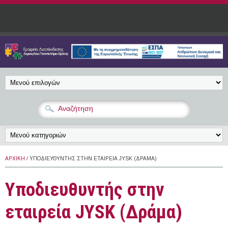
Παράκαμψη προς το κυρίως περιεχόμενο
ΑΡΧΙΚΉ
/ ΥΠΟΔΙΕΥΘΥΝΤΉΣ ΣΤΗΝ ΕΤΑΙΡΕΊΑ JYSK (ΔΡΆΜΑ)
Υποδιευθυντής στην
εταιρεία JYSK (Δράμα)