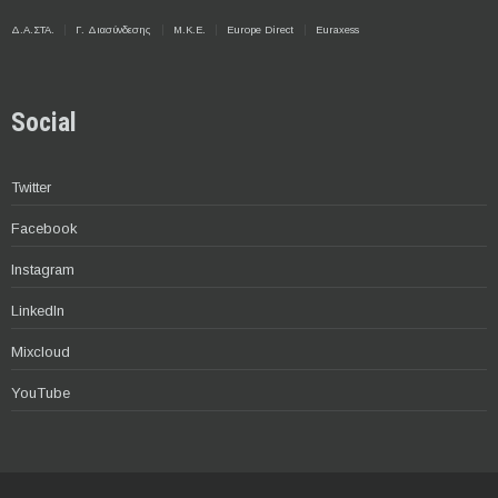
Δ.Α.ΣΤΑ.
Γ. Διασύνδεσης
Μ.Κ.Ε.
Europe Direct
Euraxess
Social
Twitter
Facebook
Instagram
LinkedIn
Mixcloud
YouTube