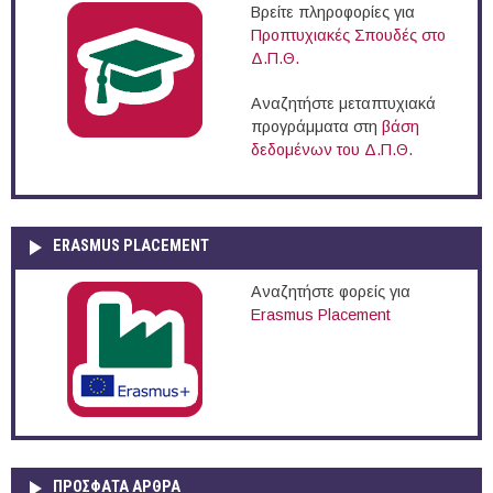
Βρείτε πληροφορίες για
Προπτυχιακές Σπουδές στο
Δ.Π.Θ.
Αναζητήστε μεταπτυχιακά
προγράμματα στη
βάση
δεδομένων του Δ.Π.Θ.
ERASMUS PLACEMENT
Αναζητήστε φορείς για
Erasmus Placement
ΠΡOΣΦΑΤΑ AΡΘΡΑ