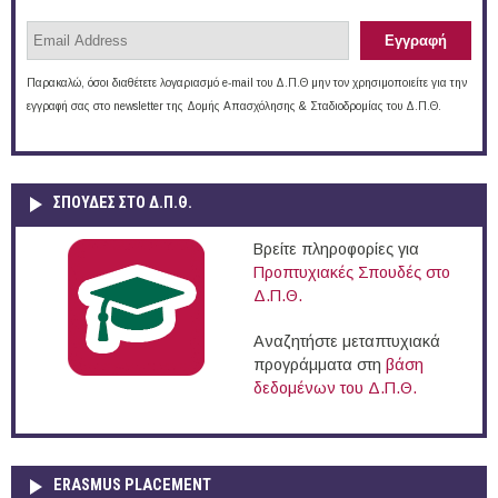
Παρακαλώ, όσοι διαθέτετε λογαριασμό e-mail του Δ.Π.Θ μην τον χρησιμοποιείτε για την
εγγραφή σας στο newsletter της Δομής Απασχόλησης & Σταδιοδρομίας του Δ.Π.Θ.
ΣΠΟΥΔΈΣ ΣΤΟ Δ.Π.Θ.
Βρείτε πληροφορίες για
Προπτυχιακές Σπουδές στο
Δ.Π.Θ.
Αναζητήστε μεταπτυχιακά
προγράμματα στη
βάση
δεδομένων του Δ.Π.Θ.
ERASMUS PLACEMENT