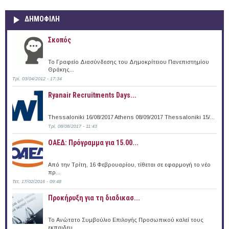
ΔΗΜΟΦΙΛΗ
Σκοπός
Το Γραφείο Διασύνδεσης του Δημοκρίτειου Πανεπιστημίου
Θράκης...
Τρί, 03/04/2012 - 17:34
Ryanair Recruitments Days...
Thessaloniki 16/08/2017 Athens 08/09/2017 Thessaloniki 15/...
Τρί, 08/08/2017 - 11:43
ΟΑΕΔ: Πρόγραμμα για 15.00...
Από την Τρίτη, 16 Φεβρουαρίου, τίθεται σε εφαρμογή το νέο
πρ...
Τετ, 17/02/2016 - 09:48
Προκήρυξη για τη διαδικασ...
Το Ανώτατο Συμβούλιο Επιλογής Προσωπικού καλεί τους
εκπαιδευ...