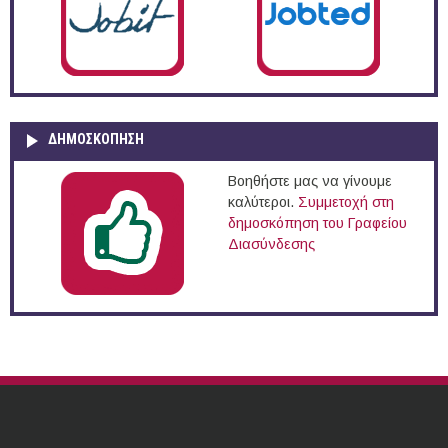
ΔΗΜΟΣΚΌΠΗΣΗ
Βοηθήστε μας να γίνουμε
καλύτεροι.
Συμμετοχή στη
δημοσκόπηση του Γραφείου
Διασύνδεσης