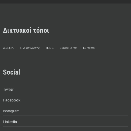
Δικτυακοί τόποι
Δ.Α.ΣΤΑ.
Γ. Διασύνδεσης
Μ.Κ.Ε.
Europe Direct
Euraxess
Social
Twitter
Facebook
Instagram
LinkedIn