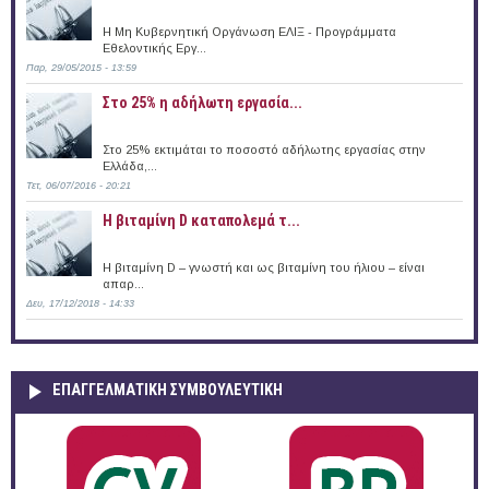
Η Μη Κυβερνητική Οργάνωση ΕΛΙΞ - Προγράμματα
Εθελοντικής Εργ...
Παρ, 29/05/2015 - 13:59
Στο 25% η αδήλωτη εργασία...
Στο 25% εκτιμάται το ποσοστό αδήλωτης εργασίας στην
Ελλάδα,...
Τετ, 06/07/2016 - 20:21
Η βιταμίνη D καταπολεμά τ...
Η βιταμίνη D – γνωστή και ως βιταμίνη του ήλιου – είναι
απαρ...
Δευ, 17/12/2018 - 14:33
ΕΠΑΓΓΕΛΜΑΤΙΚΉ ΣΥΜΒΟΥΛΕΥΤΙΚΉ