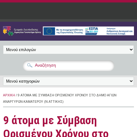
Παράκαμψη προς το κυρίως περιεχόμενο
ΑΡΧΙΚΉ
/ 9 ΆΤΟΜΑ ΜΕ ΣΎΜΒΑΣΗ ΟΡΙΣΜΈΝΟΥ ΧΡΌΝΟΥ ΣΤΟ ΔΉΜΟ ΑΓΊΩΝ
ΑΝΑΡΓΎΡΩΝ-ΚΑΜΑΤΕΡΟΎ (Ν.ΑΤΤΙΚΉΣ)
9 άτομα με Σύμβαση
Ορισμένου Χρόνου στο