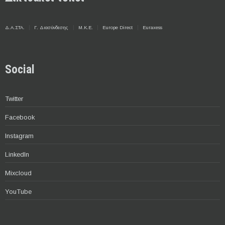
Δ.Α.ΣΤΑ.
Γ. Διασύνδεσης
Μ.Κ.Ε.
Europe Direct
Euraxess
Social
Twitter
Facebook
Instagram
LinkedIn
Mixcloud
YouTube