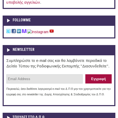
υποβολής αγγελιών
.
FOLLOWME
NEWSLETTER
Συμπληρώστε το e-mail σας και θα λαμβάνετε περιοδικά το
Δελτίο Τύπου της Ραδιοφωνικής Εκπομπής "Διασυνδεθείτε".
Παρακαλώ, όσοι διαθέτετε λογαριασμό e-mail του Δ.Π.Θ μην τον χρησιμοποιείτε για την
εγγραφή σας στο newsletter της Δομής Απασχόλησης & Σταδιοδρομίας του Δ.Π.Θ.
ΣΠΟΥΔΈΣ ΣΤΟ Δ.Π.Θ.