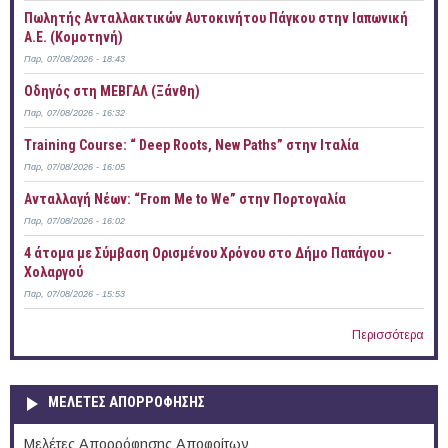
Πωλητής Ανταλλακτικών Αυτοκινήτου Πάγκου στην Ιαπωνική
Α.Ε. (Κομοτηνή)
Παρ, 07/08/2026 - 18:43
Οδηγός στη ΜΕΒΓΑΛ (Ξάνθη)
Παρ, 07/08/2026 - 16:32
Training Course: “ Deep Roots, New Paths” στην Ιταλία
Παρ, 07/08/2026 - 16:05
Ανταλλαγή Νέων: “From Me to We” στην Πορτογαλία
Παρ, 07/08/2026 - 16:02
4 άτομα με Σύμβαση Ορισμένου Χρόνου στο Δήμο Παπάγου -
Χολαργού
Παρ, 07/08/2026 - 15:53
Περισσότερα
ΜΕΛΕΤΕΣ ΑΠΟΡΡΟΦΗΣΗΣ
Μελέτες Απορρόφησης Αποφοίτων