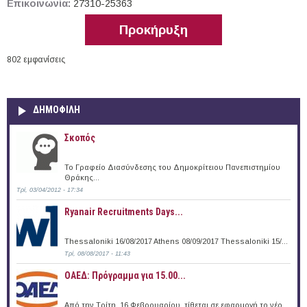
Επικοινωνία:
27310-25363
Προκήρυξη
802 εμφανίσεις
ΔΗΜΟΦΙΛΗ
Σκοπός
Το Γραφείο Διασύνδεσης του Δημοκρίτειου Πανεπιστημίου
Θράκης...
Τρί, 03/04/2012 - 17:34
Ryanair Recruitments Days...
Thessaloniki 16/08/2017 Athens 08/09/2017 Thessaloniki 15/...
Τρί, 08/08/2017 - 11:43
ΟΑΕΔ: Πρόγραμμα για 15.00...
Από την Τρίτη, 16 Φεβρουαρίου, τίθεται σε εφαρμογή το νέο