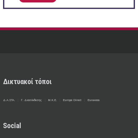
Δικτυακοί τόποι
Δ.Α.ΣΤΑ.
Γ. Διασύνδεσης
Μ.Κ.Ε.
Europe Direct
Euraxess
Social