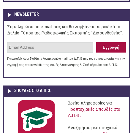
NEWSLETTER
Συμπληρώστε το e-mail σας και θα λαμβάνετε περιοδικά το
Δελτίο Τύπου της Ραδιοφωνικής Εκπομπής "Διασυνδεθείτε".
Παρακαλώ, όσοι διαθέτετε λογαριασμό e-mail του Δ.Π.Θ μην τον χρησιμοποιείτε για την
εγγραφή σας στο newsletter της Δομής Απασχόλησης & Σταδιοδρομίας του Δ.Π.Θ.
ΣΠΟΥΔΈΣ ΣΤΟ Δ.Π.Θ.
Βρείτε πληροφορίες για
Προπτυχιακές Σπουδές στο
Δ.Π.Θ.
Αναζητήστε μεταπτυχιακά