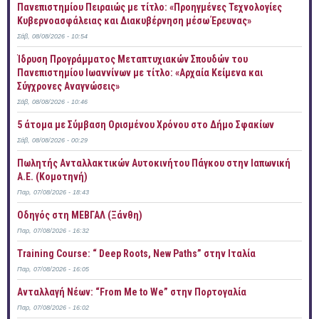
Πανεπιστημίου Πειραιώς με τίτλο: «Προηγμένες Τεχνολογίες
Κυβερνοασφάλειας και Διακυβέρνηση μέσω Έρευνας»
Σάβ, 08/08/2026 - 10:54
Ίδρυση Προγράμματος Μεταπτυχιακών Σπουδών του
Πανεπιστημίου Ιωαννίνων με τίτλο: «Αρχαία Κείμενα και
Σύγχρονες Αναγνώσεις»
Σάβ, 08/08/2026 - 10:46
5 άτομα με Σύμβαση Ορισμένου Χρόνου στο Δήμο Σφακίων
Σάβ, 08/08/2026 - 00:29
Πωλητής Ανταλλακτικών Αυτοκινήτου Πάγκου στην Ιαπωνική
Α.Ε. (Κομοτηνή)
Παρ, 07/08/2026 - 18:43
Οδηγός στη ΜΕΒΓΑΛ (Ξάνθη)
Παρ, 07/08/2026 - 16:32
Training Course: “ Deep Roots, New Paths” στην Ιταλία
Παρ, 07/08/2026 - 16:05
Ανταλλαγή Νέων: “From Me to We” στην Πορτογαλία
Παρ, 07/08/2026 - 16:02