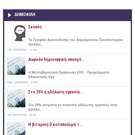
ΔΗΜΟΦΙΛΗ
Σκοπός
Το Γραφείο Διασύνδεσης του Δημοκρίτειου Πανεπιστημίου
Θράκης...
Τρί, 03/04/2012 - 17:34
Δωρεάν δημιουργική απασχό...
Η Μη Κυβερνητική Οργάνωση ΕΛΙΞ - Προγράμματα
Εθελοντικής Εργ...
Παρ, 29/05/2015 - 13:59
Στο 25% η αδήλωτη εργασία...
Στο 25% εκτιμάται το ποσοστό αδήλωτης εργασίας στην
Ελλάδα,...
Τετ, 06/07/2016 - 20:21
Η βιταμίνη D καταπολεμά τ...