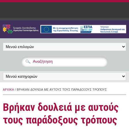
Παράκαμψη προς το κυρίως περιεχόμενο
ΑΡΧΙΚΉ
/ ΒΡΉΚΑΝ ΔΟΥΛΕΙΆ ΜΕ ΑΥΤΟΎΣ ΤΟΥΣ ΠΑΡΆΔΟΞΟΥΣ ΤΡΌΠΟΥΣ
Βρήκαν δουλειά με αυτούς
τους παράδοξους τρόπους