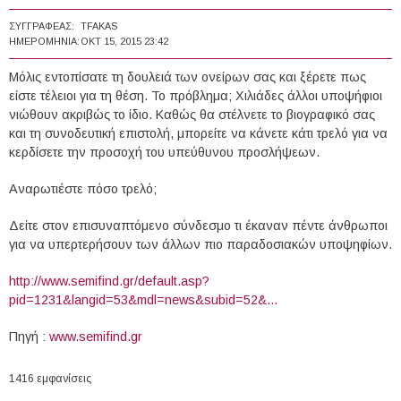
ΣΥΓΓΡΑΦΈΑΣ:
TFAKAS
ΗΜΕΡΟΜΗΝΊΑ:
ΟΚΤ 15, 2015 23:42
Μόλις εντοπίσατε τη δουλειά των ονείρων σας και ξέρετε πως
είστε τέλειοι για τη θέση. Το πρόβλημα; Χιλιάδες άλλοι υποψήφιοι
νιώθουν ακριβώς το ίδιο. Καθώς θα στέλνετε το βιογραφικό σας
και τη συνοδευτική επιστολή, μπορείτε να κάνετε κάτι τρελό για να
κερδίσετε την προσοχή του υπεύθυνου προσλήψεων.
Αναρωτιέστε πόσο τρελό;
Δείτε στον επισυναπτόμενο σύνδεσμο τι έκαναν πέντε άνθρωποι
για να υπερτερήσουν των άλλων πιο παραδοσιακών υποψηφίων.
http://www.semifind.gr/default.asp?
pid=1231&langid=53&mdl=news&subid=52&...
Πηγή :
www.semifind.gr
1416 εμφανίσεις