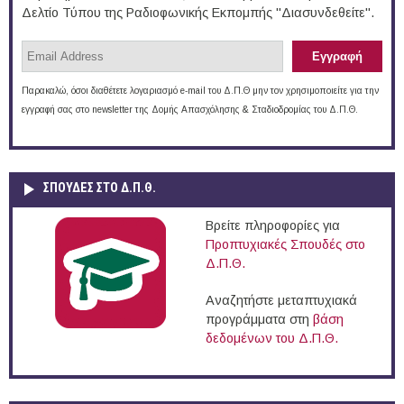
Δελτίο Τύπου της Ραδιοφωνικής Εκπομπής "Διασυνδεθείτε".
Παρακαλώ, όσοι διαθέτετε λογαριασμό e-mail του Δ.Π.Θ μην τον χρησιμοποιείτε για την
εγγραφή σας στο newsletter της Δομής Απασχόλησης & Σταδιοδρομίας του Δ.Π.Θ.
ΣΠΟΥΔΈΣ ΣΤΟ Δ.Π.Θ.
Βρείτε πληροφορίες για
Προπτυχιακές Σπουδές στο
Δ.Π.Θ.
Αναζητήστε μεταπτυχιακά
προγράμματα στη
βάση
δεδομένων του Δ.Π.Θ.