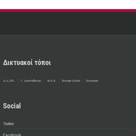
Δικτυακοί τόποι
Δ.Α.ΣΤΑ.
Γ. Διασύνδεσης
Μ.Κ.Ε.
Europe Direct
Euraxess
Social
Twitter
Facebook