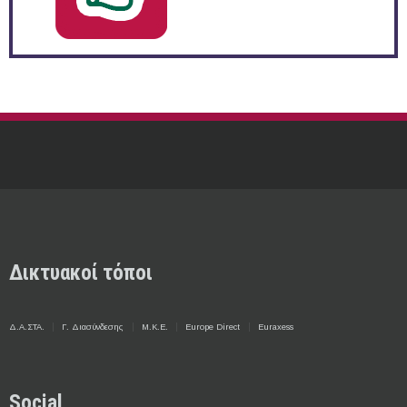
Δικτυακοί τόποι
Δ.Α.ΣΤΑ.
Γ. Διασύνδεσης
Μ.Κ.Ε.
Europe Direct
Euraxess
Social