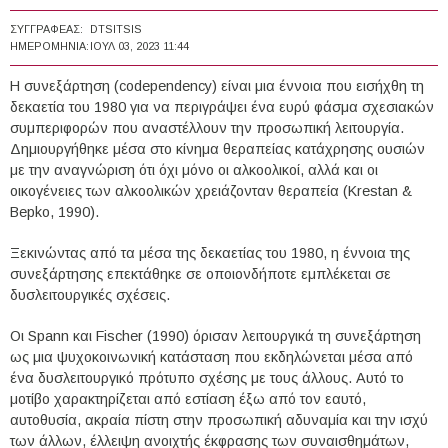
ΣΥΓΓΡΑΦΈΑΣ:
DTSITSIS
ΗΜΕΡΟΜΗΝΊΑ:
ΙΟΥΛ 03, 2023 11:44
Η συνεξάρτηση (codependency) είναι μια έννοια που εισήχθη τη
δεκαετία του 1980 για να περιγράψει ένα ευρύ φάσμα σχεσιακών
συμπεριφορών που αναστέλλουν την προσωπική λειτουργία.
Δημιουργήθηκε μέσα στο κίνημα θεραπείας κατάχρησης ουσιών
με την αναγνώριση ότι όχι μόνο οι αλκοολικοί, αλλά και οι
οικογένειες των αλκοολικών χρειάζονταν θεραπεία (Krestan &
Bepko, 1990).
Ξεκινώντας από τα μέσα της δεκαετίας του 1980, η έννοια της
συνεξάρτησης επεκτάθηκε σε οποιονδήποτε εμπλέκεται σε
δυσλειτουργικές σχέσεις.
Οι Spann και Fischer (1990) όρισαν λειτουργικά τη συνεξάρτηση
ως μια ψυχοκοινωνική κατάσταση που εκδηλώνεται μέσα από
ένα δυσλειτουργικό πρότυπο σχέσης με τους άλλους. Αυτό το
μοτίβο χαρακτηρίζεται από εστίαση έξω από τον εαυτό,
αυτοθυσία, ακραία πίστη στην προσωπική αδυναμία και την ισχύ
των άλλων, έλλειψη ανοιχτής έκφρασης των συναισθημάτων,