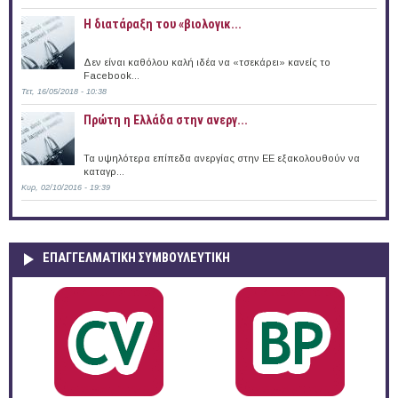
Η διατάραξη του «βιολογικ...
Δεν είναι καθόλου καλή ιδέα να «τσεκάρει» κανείς το
Facebook...
Τετ, 16/05/2018 - 10:38
Πρώτη η Ελλάδα στην ανεργ...
Τα υψηλότερα επίπεδα ανεργίας στην ΕΕ εξακολουθούν να
καταγρ...
Κυρ, 02/10/2016 - 19:39
ΕΠΑΓΓΕΛΜΑΤΙΚΉ ΣΥΜΒΟΥΛΕΥΤΙΚΉ