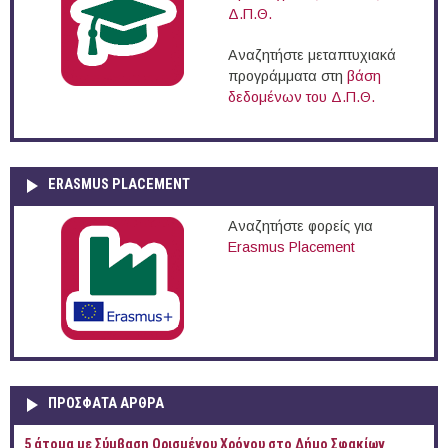
Δ.Π.Θ.
Αναζητήστε μεταπτυχιακά
προγράμματα στη
βάση
δεδομένων του Δ.Π.Θ.
ERASMUS PLACEMENT
Αναζητήστε φορείς για
Erasmus Placement
ΠΡOΣΦΑΤΑ AΡΘΡΑ
5 άτομα με Σύμβαση Ορισμένου Χρόνου στο Δήμο Σφακίων