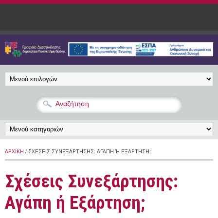
Παράκαμψη προς το κυρίως περιεχόμενο
ΑΡΧΙΚΉ
/ ΣΧΈΣΕΙΣ ΣΥΝΕΞΆΡΤΗΣΗΣ: ΑΓΆΠΗ Ή ΕΞΆΡΤΗΣΗ;
Σχέσεις Συνεξάρτησης:
Αγάπη ή Εξάρτηση;