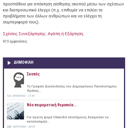
προσπάθεια για απόκτηση αίσθησης σκοπού μέσω των σχέσεων
και διαπροσωπικό έλεγχο (π.χ. επιθυμία να επιλύει τα
προβλήματα των άλλων ανθρώπων και να ελέγχει τη
συμπεριφορά τους).
Σχέσεις Συνεξάρτησης: Αγάπη ή Εξάρτηση;
973 εμφανίσεις
ΔΗΜΟΦΙΛΗ
Σκοπός
Το Γραφείο Διασύνδεσης του Δημοκρίτειου Πανεπιστημίου
Θράκης...
Τρί, 03/04/2012 - 17:34
Νέα πειραματική θεραπεία...
Για πρώτη φορά Ολλανδοί επιστήμονες δοκίμασαν να
καταπολεμήσ...
Σάβ, 02/07/2016 - 18:57