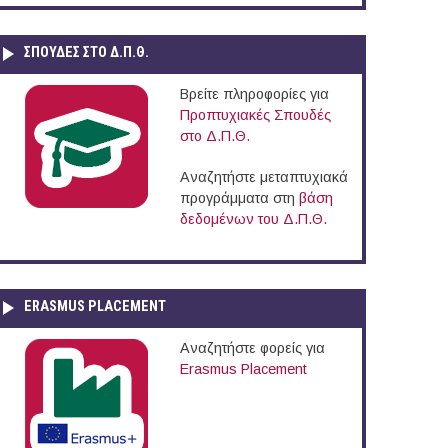
ΣΠΟΥΔΈΣ ΣΤΟ Δ.Π.Θ.
Βρείτε πληροφορίες για
Προπτυχιακές Σπουδές
στο Δ.Π.Θ.
Αναζητήστε μεταπτυχιακά
προγράμματα στη
βάση
δεδομένων του Δ.Π.Θ.
ERASMUS PLACEMENT
Αναζητήστε φορείς για
Erasmus Placement