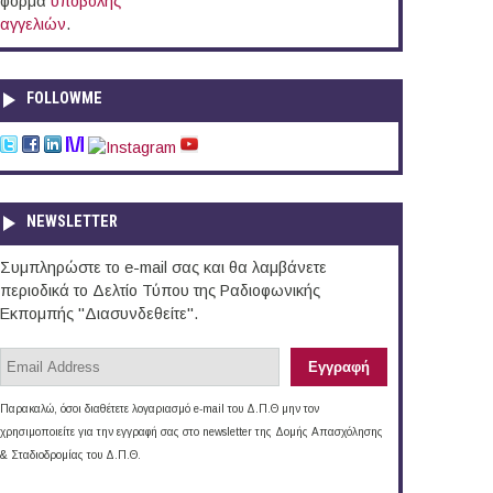
φόρμα
υποβολής
αγγελιών
.
FOLLOWME
NEWSLETTER
Συμπληρώστε το e-mail σας και θα λαμβάνετε
περιοδικά το Δελτίο Τύπου της Ραδιοφωνικής
Εκπομπής "Διασυνδεθείτε".
Παρακαλώ, όσοι διαθέτετε λογαριασμό e-mail του Δ.Π.Θ μην τον
χρησιμοποιείτε για την εγγραφή σας στο newsletter της Δομής Απασχόλησης
& Σταδιοδρομίας του Δ.Π.Θ.