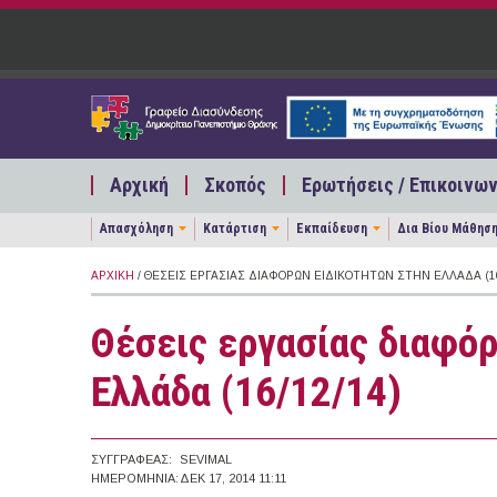
Παράκαμψη προς το κυρίως περιεχόμενο
Αρχική
Σκοπός
Ερωτήσεις / Επικοινων
Απασχόληση
Κατάρτιση
Εκπαίδευση
Δια Βίου Μάθησ
ΑΡΧΙΚΉ
/ ΘΈΣΕΙΣ ΕΡΓΑΣΊΑΣ ΔΙΑΦΌΡΩΝ ΕΙΔΙΚΟΤΉΤΩΝ ΣΤΗΝ ΕΛΛΆΔΑ (16
Θέσεις εργασίας διαφό
Ελλάδα (16/12/14)
ΣΥΓΓΡΑΦΈΑΣ:
SEVIMAL
ΗΜΕΡΟΜΗΝΊΑ:
ΔΕΚ 17, 2014 11:11