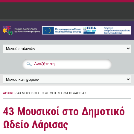
Παράκαμψη προς το κυρίως περιεχόμενο
ΑΡΧΙΚΉ
/ 43 ΜΟΥΣΙΚΟΊ ΣΤΟ ΔΗΜΟΤΙΚΌ ΩΔΕΊΟ ΛΆΡΙΣΑΣ
43 Μουσικοί στο Δημοτικό
Ωδείο Λάρισας