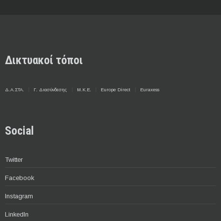
Δικτυακοί τόποι
Δ.Α.ΣΤΑ.
Γ. Διασύνδεσης
Μ.Κ.Ε.
Europe Direct
Euraxess
Social
Twitter
Facebook
Instagram
LinkedIn