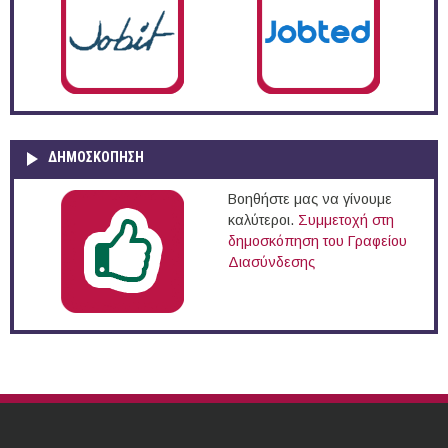
ΔΗΜΟΣΚΌΠΗΣΗ
Βοηθήστε μας να γίνουμε
καλύτεροι.
Συμμετοχή στη
δημοσκόπηση του Γραφείου
Διασύνδεσης