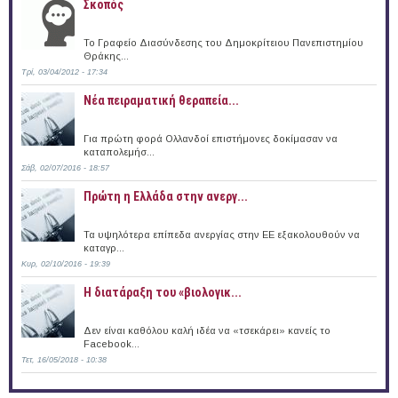
Σκοπός
Το Γραφείο Διασύνδεσης του Δημοκρίτειου Πανεπιστημίου
Θράκης...
Τρί, 03/04/2012 - 17:34
Νέα πειραματική θεραπεία...
Για πρώτη φορά Ολλανδοί επιστήμονες δοκίμασαν να
καταπολεμήσ...
Σάβ, 02/07/2016 - 18:57
Πρώτη η Ελλάδα στην ανεργ...
Τα υψηλότερα επίπεδα ανεργίας στην ΕΕ εξακολουθούν να
καταγρ...
Κυρ, 02/10/2016 - 19:39
Η διατάραξη του «βιολογικ...
Δεν είναι καθόλου καλή ιδέα να «τσεκάρει» κανείς το
Facebook...
Τετ, 16/05/2018 - 10:38