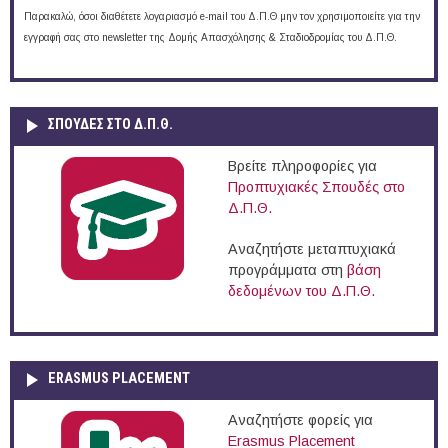
Παρακαλώ, όσοι διαθέτετε λογαριασμό e-mail του Δ.Π.Θ μην τον χρησιμοποιείτε για την
εγγραφή σας στο newsletter της Δομής Απασχόλησης & Σταδιοδρομίας του Δ.Π.Θ.
ΣΠΟΥΔΈΣ ΣΤΟ Δ.Π.Θ.
Βρείτε πληροφορίες για
Προπτυχιακές Σπουδές στο
Δ.Π.Θ.
Αναζητήστε μεταπτυχιακά
προγράμματα στη
βάση
δεδομένων του Δ.Π.Θ.
ERASMUS PLACEMENT
Αναζητήστε φορείς για
Erasmus Placement