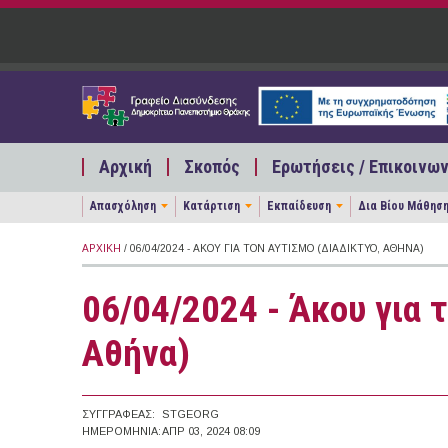
Παράκαμψη προς το κυρίως περιεχόμενο
Αρχική
Σκοπός
Ερωτήσεις / Επικοινων
Απασχόληση
Κατάρτιση
Εκπαίδευση
Δια Βίου Μάθησ
ΑΡΧΙΚΉ
/ 06/04/2024 - ΆΚΟΥ ΓΙΑ ΤΟΝ ΑΥΤΙΣΜΌ (ΔΙΑΔΊΚΤΥΟ, ΑΘΉΝΑ)
06/04/2024 - Άκου για τ
Αθήνα)
ΣΥΓΓΡΑΦΈΑΣ:
STGEORG
ΗΜΕΡΟΜΗΝΊΑ:
ΑΠΡ 03, 2024 08:09