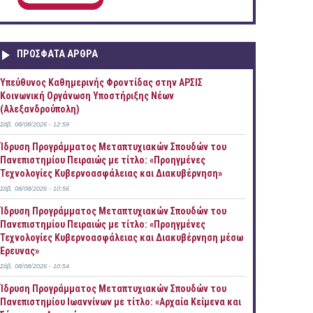
ΠΡOΣΦΑΤΑ AΡΘΡΑ
Yπεύθυνος Καθημερινής Φροντίδας στην ΑΡΣΙΣ
Κοινωνική Οργάνωση Υποστήριξης Νέων
(Αλεξανδρούπολη)
Σάβ, 08/08/2026 - 12:59
Ίδρυση Προγράμματος Μεταπτυχιακών Σπουδών του
Πανεπιστημίου Πειραιώς με τίτλο: «Προηγμένες
Τεχνολογίες Κυβερνοασφάλειας και Διακυβέρνηση»
Σάβ, 08/08/2026 - 10:56
Ίδρυση Προγράμματος Μεταπτυχιακών Σπουδών του
Πανεπιστημίου Πειραιώς με τίτλο: «Προηγμένες
Τεχνολογίες Κυβερνοασφάλειας και Διακυβέρνηση μέσω
Έρευνας»
Σάβ, 08/08/2026 - 10:54
Ίδρυση Προγράμματος Μεταπτυχιακών Σπουδών του
Πανεπιστημίου Ιωαννίνων με τίτλο: «Αρχαία Κείμενα και