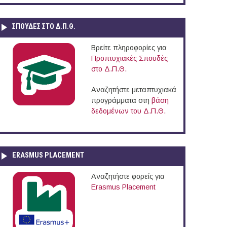
ΣΠΟΥΔΈΣ ΣΤΟ Δ.Π.Θ.
Βρείτε πληροφορίες για
Προπτυχιακές Σπουδές
στο Δ.Π.Θ.
Αναζητήστε μεταπτυχιακά
προγράμματα στη
βάση
δεδομένων του Δ.Π.Θ.
ERASMUS PLACEMENT
Αναζητήστε φορείς για
Erasmus Placement