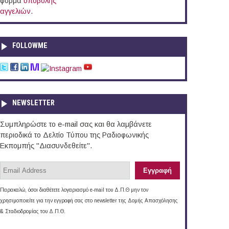
φόρμα
υποβολής
αγγελιών
.
FOLLOWME
NEWSLETTER
Συμπληρώστε το e-mail σας και θα λαμβάνετε
περιοδικά το Δελτίο Τύπου της Ραδιοφωνικής
Εκπομπής "Διασυνδεθείτε".
Παρακαλώ, όσοι διαθέτετε λογαριασμό e-mail του Δ.Π.Θ μην τον
χρησιμοποιείτε για την εγγραφή σας στο newsletter της Δομής Απασχόλησης
& Σταδιοδρομίας του Δ.Π.Θ.