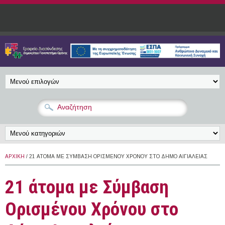
Παράκαμψη προς το κυρίως περιεχόμενο
ΑΡΧΙΚΉ
/ 21 ΆΤΟΜΑ ΜΕ ΣΎΜΒΑΣΗ ΟΡΙΣΜΈΝΟΥ ΧΡΌΝΟΥ ΣΤΟ ΔΉΜΟ ΑΙΓΙΑΛΕΊΑΣ
21 άτομα με Σύμβαση
Ορισμένου Χρόνου στο