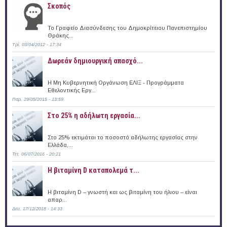
Σκοπός
Το Γραφείο Διασύνδεσης του Δημοκρίτειου Πανεπιστημίου
Θράκης...
Τρί, 03/04/2012 - 17:34
Δωρεάν δημιουργική απασχό...
Η Μη Κυβερνητική Οργάνωση ΕΛΙΞ - Προγράμματα
Εθελοντικής Εργ...
Παρ, 29/05/2015 - 13:59
Στο 25% η αδήλωτη εργασία...
Στο 25% εκτιμάται το ποσοστό αδήλωτης εργασίας στην
Ελλάδα,...
Τετ, 06/07/2016 - 20:21
Η βιταμίνη D καταπολεμά τ...
Η βιταμίνη D – γνωστή και ως βιταμίνη του ήλιου – είναι
απαρ...
Δευ, 17/12/2018 - 14:33