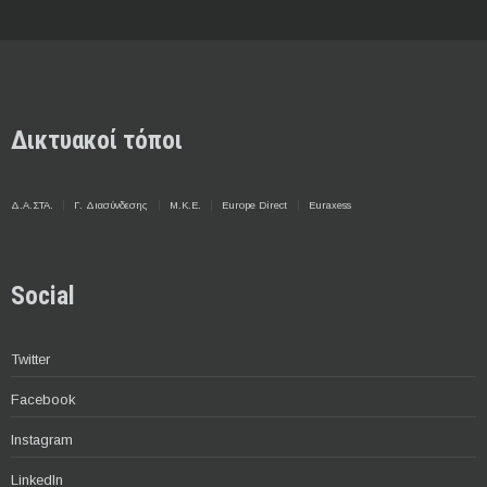
Δικτυακοί τόποι
Δ.Α.ΣΤΑ.
Γ. Διασύνδεσης
Μ.Κ.Ε.
Europe Direct
Euraxess
Social
Twitter
Facebook
Instagram
LinkedIn