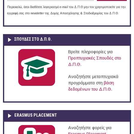
Παρακαλώ, όσοι διαθέτετε λογαριασμό e-mail του Δ.Π.Θ μην τον χρησιμοποιείτε για την
εγγραφή σας στο newsletter της Δομής Απασχόλησης & Σταδιοδρομίας του Δ.Π.Θ.
ΣΠΟΥΔΈΣ ΣΤΟ Δ.Π.Θ.
Βρείτε πληροφορίες για
Προπτυχιακές Σπουδές στο
Δ.Π.Θ.
Αναζητήστε μεταπτυχιακά
προγράμματα στη
βάση
δεδομένων του Δ.Π.Θ.
ERASMUS PLACEMENT
Αναζητήστε φορείς για