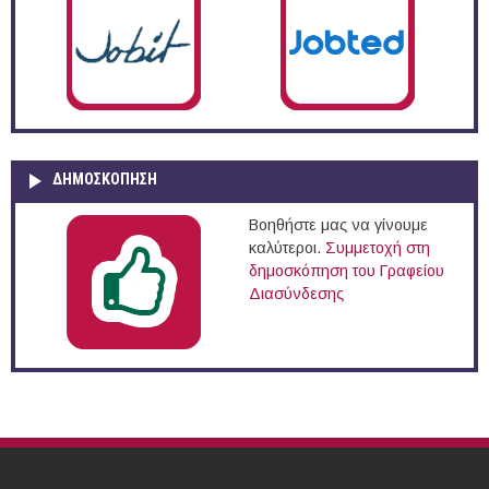
ΔΗΜΟΣΚΌΠΗΣΗ
Βοηθήστε μας να γίνουμε
καλύτεροι.
Συμμετοχή στη
δημοσκόπηση του Γραφείου
Διασύνδεσης