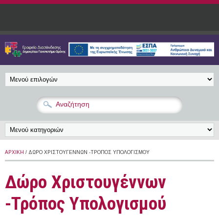
Παράκαμψη προς το κυρίως περιεχόμενο
ΑΡΧΙΚΉ
/ ΔΏΡΟ ΧΡΙΣΤΟΥΓΈΝΝΩΝ -ΤΡΌΠΟΣ ΥΠΟΛΟΓΙΣΜΟΎ
Δώρο Χριστουγέννων
-Τρόπος Υπολογισμού