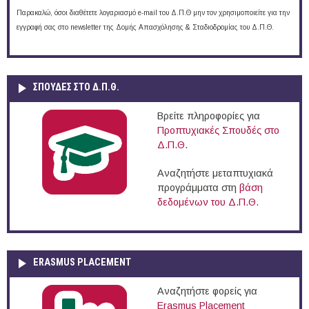
Παρακαλώ, όσοι διαθέτετε λογαριασμό e-mail του Δ.Π.Θ μην τον χρησιμοποιείτε για την
εγγραφή σας στο newsletter της Δομής Απασχόλησης & Σταδιοδρομίας του Δ.Π.Θ.
ΣΠΟΥΔΈΣ ΣΤΟ Δ.Π.Θ.
Βρείτε πληροφορίες για
Προπτυχιακές Σπουδές στο
Δ.Π.Θ.
Αναζητήστε μεταπτυχιακά
προγράμματα στη
βάση
δεδομένων του Δ.Π.Θ.
ERASMUS PLACEMENT
Αναζητήστε φορείς για
Erasmus Placement