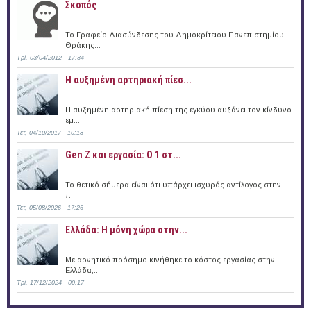
Σκοπός
Το Γραφείο Διασύνδεσης του Δημοκρίτειου Πανεπιστημίου
Θράκης...
Τρί, 03/04/2012 - 17:34
Η αυξημένη αρτηριακή πίεσ...
Η αυξημένη αρτηριακή πίεση της εγκύου αυξάνει τον κίνδυνο
εμ...
Τετ, 04/10/2017 - 10:18
Gen Z και εργασία: Ο 1 στ...
Το θετικό σήμερα είναι ότι υπάρχει ισχυρός αντίλογος στην
π...
Τετ, 05/08/2026 - 17:26
Ελλάδα: Η μόνη χώρα στην...
Με αρνητικό πρόσημο κινήθηκε το κόστος εργασίας στην
Ελλάδα,...
Τρί, 17/12/2024 - 00:17