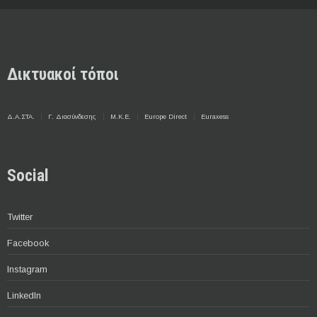
Δικτυακοί τόποι
Δ.Α.ΣΤΑ.
Γ. Διασύνδεσης
Μ.Κ.Ε.
Europe Direct
Euraxess
Social
Twitter
Facebook
Instagram
LinkedIn