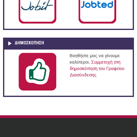
ΔΗΜΟΣΚΌΠΗΣΗ
Βοηθήστε μας να γίνουμε
καλύτεροι.
Συμμετοχή στη
δημοσκόπηση του Γραφείου
Διασύνδεσης