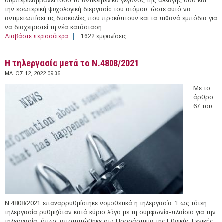
συμπεριλαμβάνει τόσο το αντικειμενικό γεγονός της αλλαγής όσο και
την εσωτερική ψυχολογική διεργασία του ατόμου, ώστε αυτό να
αντιμετωπίσει τις δυσκολίες που προκύπτουν και τα πιθανά εμπόδια για
να διαχειριστεί τη νέα κατάσταση.
Διαβάστε περισσότερα
για Η μετάβαση από την εκπαίδευση στην αγορά
1622 εμφανίσεις
εργασίας
Η τηλεργασία μετά το Ν.4808/2021
ΜΆΙΟΣ 12, 2022 09:36
Με το
άρθρο
67 του
Ν.4808/2021 επαναρρυθμίστηκε νομοθετικά η τηλεργασία. Έως τότεη
τηλεργασία ρυθμιζόταν κατά κύριο λόγο με τη συμφωνία-πλαίσιο για την
τηλεργασία, όπως αποτυπώθηκε στο Προσάρτημα της Εθνικής Γενικής