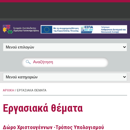
Παράκαμψη προς το κυρίως περιεχόμενο
ΑΡΧΙΚΉ
/ ΕΡΓΑΣΙΑΚΆ ΘΈΜΑΤΑ
Εργασιακά θέματα
Δώρο Χριστουγέννων -Τρόπος Υπολογισμού