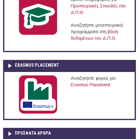
Προπτυχιακές Σπουδές στο
Δ.Π.Θ.
Αναζητήστε μεταπτυχιακά
προγράμματα στη
βάση
δεδομένων του Δ.Π.Θ.
ERASMUS PLACEMENT
Αναζητήστε φορείς για
Erasmus Placement
ΠΡOΣΦΑΤΑ AΡΘΡΑ