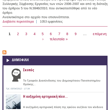
Συλλογικής Σύμβασης Εργασίας των ετών 2006-2007 και από τη διάταξη
του άρθρου 5 του Ν.3846/2010, που αντικαταστάθηκε από το νέο
άρθρο.
Αναλυτικότερα στο αρχείο που επισυνάπτεται.
Διαβάστε περισσότερα
για Η τηλεργασία μετά το Ν.4808/2021
1053 εμφανίσεις
ΣΕΛΊΔΕΣ
1
2
3
4
5
6
7
8
9
…
επόμενη
›
τελευταία »
ΔΗΜΟΦΙΛΗ
Σκοπός
Το Γραφείο Διασύνδεσης του Δημοκρίτειου Πανεπιστημίου
Θράκης...
Τρί, 03/04/2012 - 17:34
Η αυξημένη αρτηριακή πίεσ...
Η αυξημένη αρτηριακή πίεση της εγκύου αυξάνει τον κίνδυνο