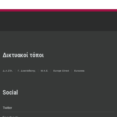
Δικτυακοί τόποι
Δ.Α.ΣΤΑ.
Γ. Διασύνδεσης
Μ.Κ.Ε.
Europe Direct
Euraxess
Social
Twitter