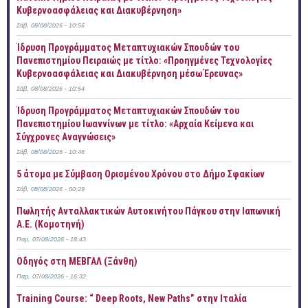
Κυβερνοασφάλειας και Διακυβέρνηση»
Σάβ, 08/08/2026 - 10:56
Ίδρυση Προγράμματος Μεταπτυχιακών Σπουδών του
Πανεπιστημίου Πειραιώς με τίτλο: «Προηγμένες Τεχνολογίες
Κυβερνοασφάλειας και Διακυβέρνηση μέσω Έρευνας»
Σάβ, 08/08/2026 - 10:54
Ίδρυση Προγράμματος Μεταπτυχιακών Σπουδών του
Πανεπιστημίου Ιωαννίνων με τίτλο: «Αρχαία Κείμενα και
Σύγχρονες Αναγνώσεις»
Σάβ, 08/08/2026 - 10:46
5 άτομα με Σύμβαση Ορισμένου Χρόνου στο Δήμο Σφακίων
Σάβ, 08/08/2026 - 00:29
Πωλητής Ανταλλακτικών Αυτοκινήτου Πάγκου στην Ιαπωνική
Α.Ε. (Κομοτηνή)
Παρ, 07/08/2026 - 18:43
Οδηγός στη ΜΕΒΓΑΛ (Ξάνθη)
Παρ, 07/08/2026 - 16:32
Training Course: “ Deep Roots, New Paths” στην Ιταλία