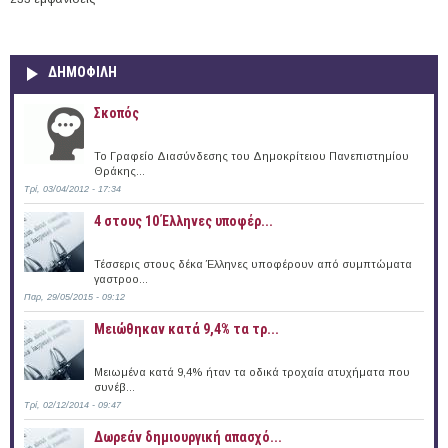
ΔΗΜΟΦΙΛΗ
Σκοπός
Το Γραφείο Διασύνδεσης του Δημοκρίτειου Πανεπιστημίου
Θράκης...
Τρί, 03/04/2012 - 17:34
4 στους 10 Έλληνες υποφέρ...
Τέσσερις στους δέκα Έλληνες υποφέρουν από συμπτώματα
γαστροο...
Παρ, 29/05/2015 - 09:12
Μειώθηκαν κατά 9,4% τα τρ...
Μειωμένα κατά 9,4% ήταν τα οδικά τροχαία ατυχήματα που
συνέβ...
Τρί, 02/12/2014 - 09:47
Δωρεάν δημιουργική απασχό...