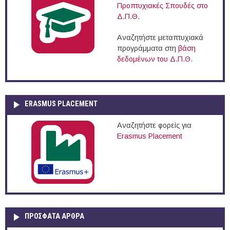
Προπτυχιακές Σπουδές στο
Δ.Π.Θ.
Αναζητήστε μεταπτυχιακά
προγράμματα στη
βάση
δεδομένων του Δ.Π.Θ.
ERASMUS PLACEMENT
Αναζητήστε φορείς για
Erasmus Placement
ΠΡOΣΦΑΤΑ AΡΘΡΑ