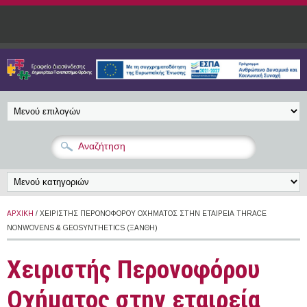
Παράκαμψη προς το κυρίως περιεχόμενο
ΑΡΧΙΚΉ
/ ΧΕΙΡΙΣΤΉΣ ΠΕΡΟΝΟΦΌΡΟΥ ΟΧΉΜΑΤΟΣ ΣΤΗΝ ΕΤΑΙΡΕΊΑ THRACE
NONWOVENS & GEOSYNTHETICS (ΞΆΝΘΗ)
Χειριστής Περονοφόρου
Οχήματος στην εταιρεία