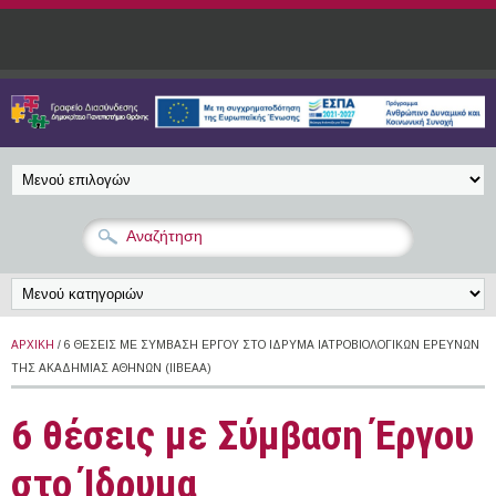
Παράκαμψη προς το κυρίως περιεχόμενο
ΑΡΧΙΚΉ
/ 6 ΘΈΣΕΙΣ ΜΕ ΣΎΜΒΑΣΗ ΈΡΓΟΥ ΣΤΟ ΊΔΡΥΜΑ ΙΑΤΡΟΒΙΟΛΟΓΙΚΏΝ ΕΡΕΥΝΏΝ
ΤΗΣ ΑΚΑΔΗΜΊΑΣ ΑΘΗΝΏΝ (ΙΙΒΕΑΑ)
6 θέσεις με Σύμβαση Έργου
στο Ίδρυμα