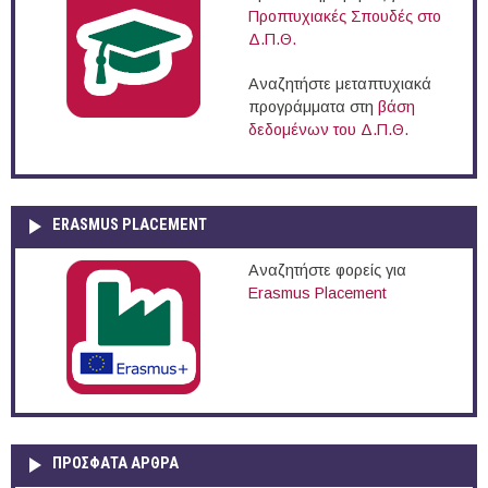
Προπτυχιακές Σπουδές στο
Δ.Π.Θ.
Αναζητήστε μεταπτυχιακά
προγράμματα στη
βάση
δεδομένων του Δ.Π.Θ.
ERASMUS PLACEMENT
Αναζητήστε φορείς για
Erasmus Placement
ΠΡOΣΦΑΤΑ AΡΘΡΑ