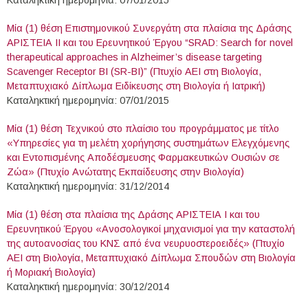
Μία (1) θέση Επιστημονικού Συνεργάτη στα πλαίσια της Δράσης
ΑΡΙΣΤΕΙΑ ΙΙ και του Ερευνητικού Έργου “SRAD: Search for novel
therapeutical approaches in Alzheimer’s disease targeting
Scavenger Receptor BI (SR-BI)” (Πτυχίο ΑΕΙ στη Βιολογία,
Μεταπτυχιακό Δίπλωμα Ειδίκευσης στη Βιολογία ή Ιατρική)
Καταληκτική ημερομηνία: 07/01/2015
Μία (1) θέση Τεχνικού στο πλαίσιο του προγράμματος με τίτλο
«Υπηρεσίες για τη μελέτη χορήγησης συστημάτων Ελεγχόμενης
και Εντοπισμένης Αποδέσμευσης Φαρμακευτικών Ουσιών σε
Ζώα» (Πτυχίο Ανώτατης Εκπαίδευσης στην Βιολογία)
Καταληκτική ημερομηνία: 31/12/2014
Μία (1) θέση στα πλαίσια της Δράσης ΑΡΙΣΤΕΙΑ Ι και του
Ερευνητικού Έργου «Ανοσολογικοί μηχανισμοί για την καταστολή
της αυτοανοσίας του ΚΝΣ από ένα νευρυοστεροειδές» (Πτυχίο
ΑΕΙ στη Βιολογία, Μεταπτυχιακό Δίπλωμα Σπουδών στη Βιολογία
ή Μοριακή Βιολογία)
Καταληκτική ημερομηνία: 30/12/2014