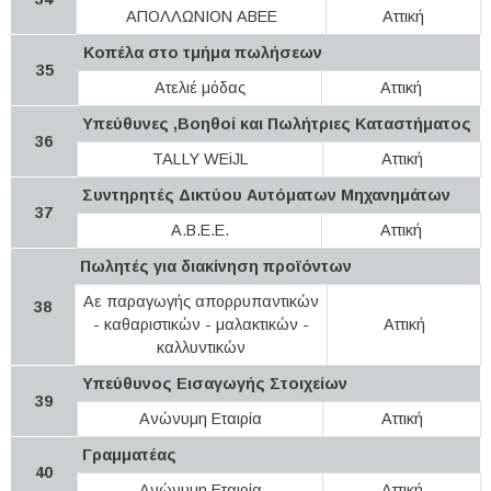
ΑΠΟΛΛΩΝΙΟΝ ΑΒΕΕ
Αττική
Κοπέλα στο τμήμα πωλήσεων
35
Ατελιέ μόδας
Αττική
Υπεύθυνες ,Βοηθοί και Πωλήτριες Καταστήματος
36
TALLY WEiJL
Αττική
Συντηρητές Δικτύου Αυτόματων Μηχανημάτων
37
Α.Β.Ε.Ε.
Αττική
Πωλητές για διακίνηση προϊόντων
Αε παραγωγής απορρυπαντικών
38
- καθαριστικών - μαλακτικών -
Αττική
καλλυντικών
Υπεύθυνος Εισαγωγής Στοιχείων
39
Ανώνυμη Εταιρία
Αττική
Γραμματέας
40
Ανώνυμη Εταιρία
Αττική