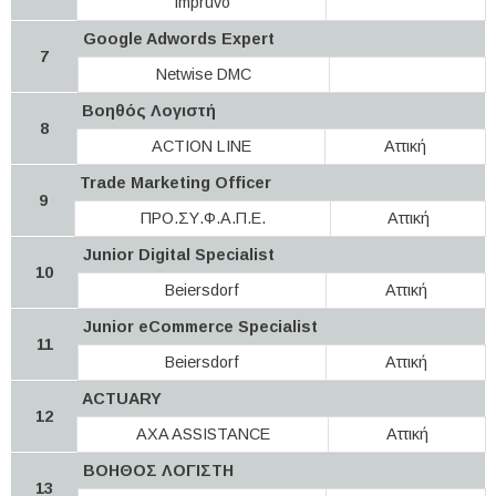
Impruvo
Google Adwords Expert
7
Netwise DMC
Βοηθός Λογιστή
8
ACTION LINE
Αττική
Trade Marketing Officer
9
ΠΡΟ.ΣΥ.Φ.Α.Π.Ε.
Αττική
Junior Digital Specialist
10
Beiersdorf
Αττική
Junior eCommerce Specialist
11
Beiersdorf
Αττική
ACTUARY
12
AXA ASSISTANCE
Αττική
ΒΟΗΘΟΣ ΛΟΓΙΣΤΗ
13