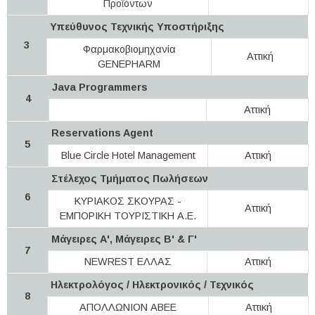
Προϊόντων
Υπεύθυνος Τεχνικής Υποστήριξης
3
Φαρμακοβιομηχανία
Αττική
GENEPHARM
Java Programmers
4
Αττική
Reservations Agent
5
Blue Circle Hotel Management
Αττική
Στέλεχος Τμήματος Πωλήσεων
6
ΚΥΡΙΑΚΟΣ ΣΚΟΥΡΑΣ -
Αττική
ΕΜΠΟΡΙΚΗ ΤΟΥΡΙΣΤΙΚΗ Α.Ε.
Μάγειρες Α', Μάγειρες Β' & Γ'
7
NEWREST ΕΛΛΑΣ
Αττική
Ηλεκτρολόγος / Ηλεκτρονικός / Τεχνικός
8
ΑΠΟΛΛΩΝΙΟΝ ΑΒΕΕ
Αττική