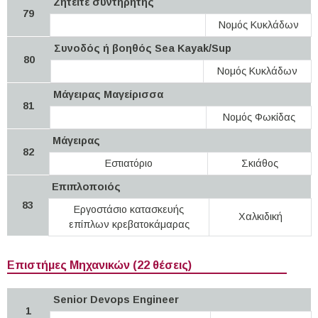
Ζητείτε συντηρητής
79
Νομός Κυκλάδων
Συνοδός ή βοηθός Sea Kayak/Sup
80
Νομός Κυκλάδων
Μάγειρας Μαγείρισσα
81
Νομός Φωκίδας
Μάγειρας
82
Εστιατόριο
Σκιάθος
Επιπλοποιός
83
Εργοστάσιο κατασκευής
Χαλκιδική
επίπλων κρεβατοκάμαρας
Επιστήμες Μηχανικών (22 θέσεις)
Senior Devops Engineer
1