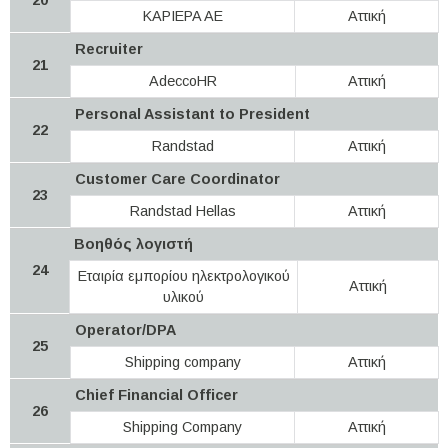
KAPIEPA AE
Αττική
Recruiter
21
AdeccoHR
Αττική
Personal Assistant to President
22
Randstad
Αττική
Customer Care Coordinator
23
Randstad Hellas
Αττική
Βοηθός λογιστή
24
Εταιρία εμπορίου ηλεκτρολογικού
Αττική
υλικού
Operator/DPA
25
Shipping company
Αττική
Chief Financial Officer
26
Shipping Company
Αττική