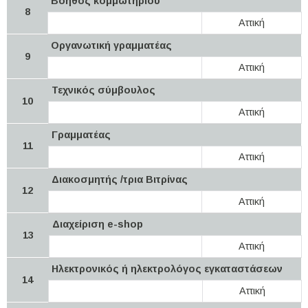
Βοηθός κομμωτηρίου
8
Αττική
Οργανωτική γραμματέας
9
Αττική
Τεχνικός σύμβουλος
10
Αττική
Γραμματέας
11
Αττική
Διακοσμητής /τρια Βιτρίνας
12
Αττική
Διαχείριση e-shop
13
Αττική
Ηλεκτρονικός ή ηλεκτρολόγος εγκαταστάσεων
14
Αττική