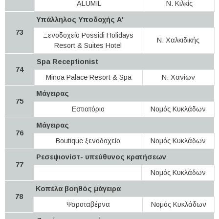
ALUMIL
Ν. Κιλκίς
Υπάλληλος Υποδοχής Α'
73
Ξενοδοχείο Possidi Holidays
Ν. Χαλκιδικής
Resort & Suites Hotel
Spa Receptionist
74
Minoa Palace Resort & Spa
Ν. Χανίων
Μάγειρας
75
Εστιατόριο
Νομός Κυκλάδων
Μάγειρας
76
Boutique ξενοδοχείο
Νομός Κυκλάδων
Ρεσεψιονίστ- υπεύθυνος κρατήσεων
77
Νομός Κυκλάδων
Κοπέλα βοηθός μάγειρα
78
Ψαροταβέρνα
Νομός Κυκλάδων