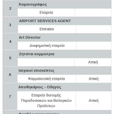
Κειμενογράφος
2
Εταιρεία
AIRPORT SERVICES AGENT
3
Emirates
Αrt Director
4
Διαφημιστική εταιρεία
Ζητείται κομμώτρια
5
Αττική
Ιατρικοί επισκέπτες
6
Φαρμακευτική εταιρεία
Αττική
Αποθηκάριος - Οδηγός
Εταιρεία διανομής
7
Παραδοσιακών και Βιολογικών
Αττική
Προϊόντων