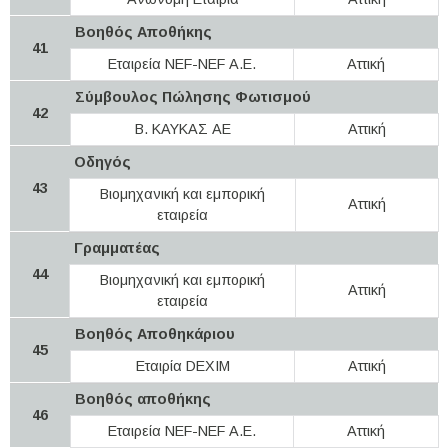
Βοηθός Aποθήκης
41
Εταιρεία NEF-NEF Α.Ε.
Αττική
Σύμβουλος Πώλησης Φωτισμού
42
Β. ΚΑΥΚΑΣ ΑΕ
Αττική
Οδηγός
43
Βιομηχανική και εμπορική
Αττική
εταιρεία
Γραμματέας
44
Βιομηχανική και εμπορική
Αττική
εταιρεία
Βοηθός Αποθηκάριου
45
Εταιρία DEXIM
Αττική
Βοηθός αποθήκης
46
Εταιρεία NEF-NEF Α.Ε.
Αττική