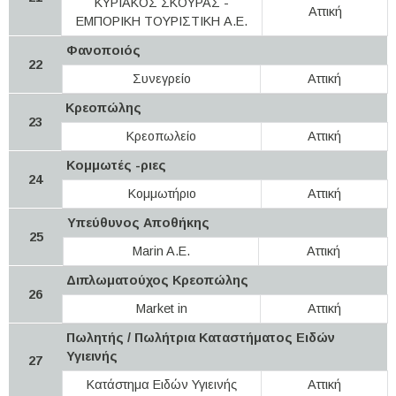
ΚΥΡΙΑΚΟΣ ΣΚΟΥΡΑΣ -
Αττική
ΕΜΠΟΡΙΚΗ ΤΟΥΡΙΣΤΙΚΗ Α.Ε.
Φανοποιός
22
Συνεγρείο
Αττική
Κρεοπώλης
23
Κρεοπωλείο
Αττική
Κομμωτές -ριες
24
Κομμωτήριο
Αττική
Υπεύθυνος Αποθήκης
25
Marin A.E.
Αττική
Διπλωματούχος Κρεοπώλης
26
Market in
Αττική
Πωλητής / Πωλήτρια Καταστήματος Ειδών
Υγιεινής
27
Κατάστημα Ειδών Υγιεινής
Αττική