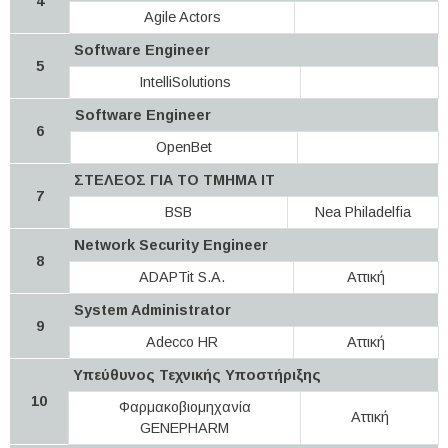
4
Agile Actors
Software Engineer
5
IntelliSolutions
Software Engineer
6
OpenBet
ΣΤΕΛΕΟΣ ΓΙΑ ΤΟ ΤΜΗΜΑ IT
7
BSB
Nea Philadelfia
Network Security Engineer
8
ADAPTit S.A.
Αττική
System Administrator
9
Adecco HR
Αττική
Υπεύθυνος Τεχνικής Υποστήριξης
10
Φαρμακοβιομηχανία
Αττική
GENEPHARM