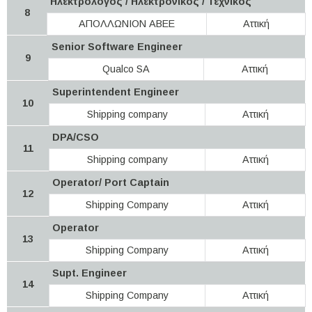
Ηλεκτρολόγος / Ηλεκτρονικός / Τεχνικός
8
ΑΠΟΛΛΩΝΙΟΝ ΑΒΕΕ
Αττική
Senior Software Engineer
9
Qualco SA
Αττική
Superintendent Engineer
10
Shipping company
Αττική
DPA/CSO
11
Shipping company
Αττική
Operator/ Port Captain
12
Shipping Company
Αττική
Operator
13
Shipping Company
Αττική
Supt. Engineer
14
Shipping Company
Αττική