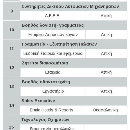
Συντηρητές Δικτύου Αυτόματων Μηχανημάτων
9
Α.Β.Ε.Ε.
Αττική
Βοηθός λογιστή- γραμματέας
10
Εταιρεία Δημοσίων έργων
Αττική
Γραμματεία - Εξυπηρέτηση Πελατών
11
Εκδοτική εταιρεία και εφημερίδα
Αττική
Ζητείται διακοσμήτρια
12
Εταιρεία
Αττική
Βοηθός οδοντοτεχνίτη
13
Εργαστήριο
Αττική
Sales Executive
14
Ermia Hotels & Resorts
Θεσσαλονίκη
Τεχνολόγος Οχημάτων
15
Βιομηχανία μεταλλικών