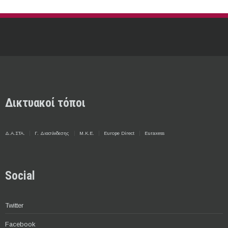
Δικτυακοί τόποι
Δ.Α.ΣΤΑ.
Γ. Διασύνδεσης
Μ.Κ.Ε.
Europe Direct
Euraxess
Social
Twitter
Facebook