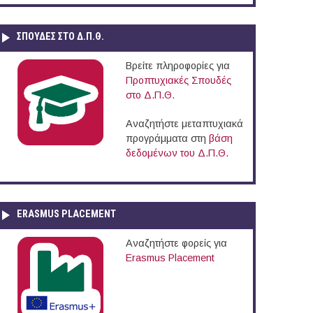
ΣΠΟΥΔΈΣ ΣΤΟ Δ.Π.Θ.
Βρείτε πληροφορίες για
Προπτυχιακές Σπουδές
στο Δ.Π.Θ.
Αναζητήστε μεταπτυχιακά
προγράμματα στη
βάση
δεδομένων του Δ.Π.Θ.
ERASMUS PLACEMENT
Αναζητήστε φορείς για
Erasmus Placement