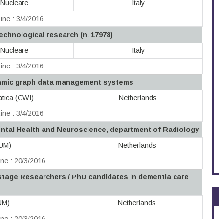
a Nucleare
Italy
ine : 3/4/2016
technological research (n. 17978)
a Nucleare
Italy
ine : 3/4/2016
namic graph data management systems
tica (CWI)
Netherlands
ine : 3/4/2016
ental Health and Neuroscience, department of Radiology
(UM)
Netherlands
ne : 20/3/2016
Stage Researchers / PhD candidates in dementia care
(UM)
Netherlands
ne : 20/3/2016