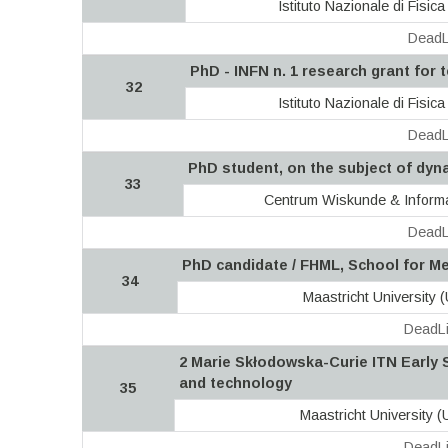
Istituto Nazionale di Fisic
DeadL
PhD - INFN n. 1 research grant for 
32
Istituto Nazionale di Fisic
DeadL
PhD student, on the subject of dy
33
Centrum Wiskunde & Informa
DeadL
PhD candidate / FHML, School for M
34
Maastricht University 
DeadLi
2 Marie Skłodowska-Curie ITN Early 
and technology
35
Maastricht University 
DeadLi