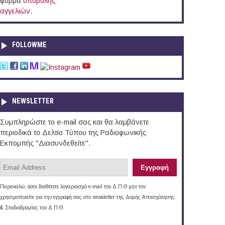
φόρμα
υποβολής
αγγελιών
.
FOLLOWME
NEWSLETTER
Συμπληρώστε το e-mail σας και θα λαμβάνετε
περιοδικά το Δελτίο Τύπου της Ραδιοφωνικής
Εκπομπής "Διασυνδεθείτε".
Παρακαλώ, όσοι διαθέτετε λογαριασμό e-mail του Δ.Π.Θ μην τον
χρησιμοποιείτε για την εγγραφή σας στο newsletter της Δομής Απασχόλησης
& Σταδιοδρομίας του Δ.Π.Θ.