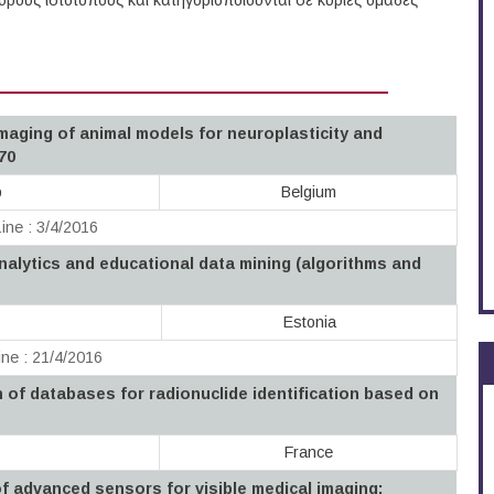
ους ιστότοπους και κατηγοριοποιούνται σε κύριες ομάδες
Imaging of animal models for neuroplasticity and
70
p
Belgium
ine : 3/4/2016
nalytics and educational data mining (algorithms and
Estonia
ne : 21/4/2016
 of databases for radionuclide identification based on
France
of advanced sensors for visible medical imaging;