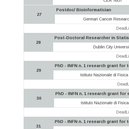
CEA Tech
Postdoc/ Bioinformatician
27
German Cancer Researc
DeadLi
Post-Doctoral Researcher in Statis
28
Dublin City Universi
DeadLi
PhD - INFN n. 1 research grant for 
29
Istituto Nazionale di Fisic
DeadL
PhD - INFN n. 1 research grant for s
30
Istituto Nazionale di Fisic
DeadLi
PhD - INFN n. 1 research grant for 
31