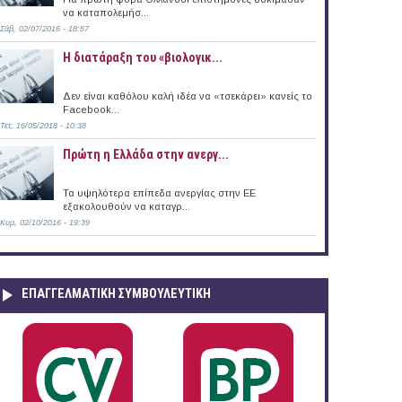
να καταπολεμήσ...
Σάβ, 02/07/2016 - 18:57
Η διατάραξη του «βιολογικ...
Δεν είναι καθόλου καλή ιδέα να «τσεκάρει» κανείς το
Facebook...
Τετ, 16/05/2018 - 10:38
Πρώτη η Ελλάδα στην ανεργ...
Τα υψηλότερα επίπεδα ανεργίας στην ΕΕ
εξακολουθούν να καταγρ...
Κυρ, 02/10/2016 - 19:39
ΕΠΑΓΓΕΛΜΑΤΙΚΉ ΣΥΜΒΟΥΛΕΥΤΙΚΉ