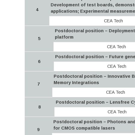
Development of test boards, demonstr
4
applications; Experimental measurem
CEA Tech
Postdoctoral position – Deployment a
platform
5
CEA Tech
Postdoctoral position – Future gener
6
CEA Tech
Postdoctoral position – Innovative B
Memory Integrations
7
CEA Tech
Postdoctoral position – Lensfree Cy
8
CEA Tech
Postdoctoral position – Photons and
for CMOS compatible lasers
9