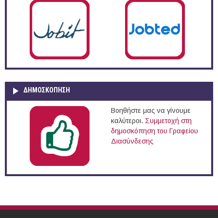
ΔΗΜΟΣΚΌΠΗΣΗ
Βοηθήστε μας να γίνουμε
καλύτεροι.
Συμμετοχή στη
δημοσκόπηση του Γραφείου
Διασύνδεσης