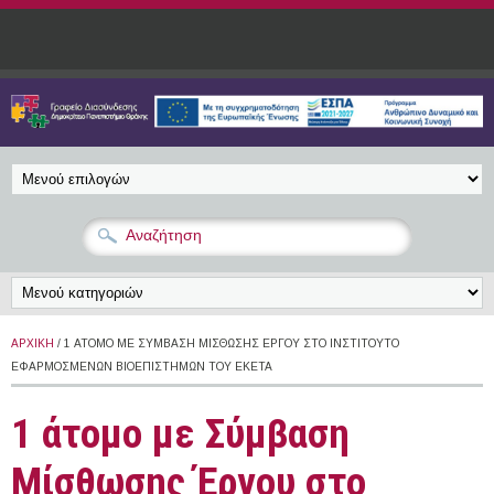
Παράκαμψη προς το κυρίως περιεχόμενο
ΑΡΧΙΚΉ
/ 1 ΆΤΟΜΟ ΜΕ ΣΎΜΒΑΣΗ ΜΊΣΘΩΣΗΣ ΈΡΓΟΥ ΣΤΟ ΙΝΣΤΙΤΟΎΤΟ
ΕΦΑΡΜΟΣΜΈΝΩΝ ΒΙΟΕΠΙΣΤΗΜΏΝ ΤΟΥ ΕΚΕΤΑ
1 άτομο με Σύμβαση
Μίσθωσης Έργου στο