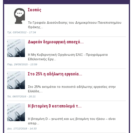
Σκοπός
Το Γραφείο Διασύνδεσης του Δημοκρίτειου Πανεπιστημίου
Θράκης...
Τρί, 03/04/2012 - 17:34
Δωρεάν δημιουργική απασχό...
Η Μη Κυβερνητική Οργάνωση ΕΛΙΞ - Προγράμματα
Εθελοντικής Εργ...
Παρ, 29/05/2015 - 13:59
Στο 25% η αδήλωτη εργασία...
Στο 25% εκτιμάται το ποσοστό αδήλωτης εργασίας στην
Ελλάδα,...
Τετ, 06/07/2016 - 20:21
Η βιταμίνη D καταπολεμά τ...
Η βιταμίνη D – γνωστή και ως βιταμίνη του ήλιου – είναι
απαρ...
Δευ, 17/12/2018 - 14:33