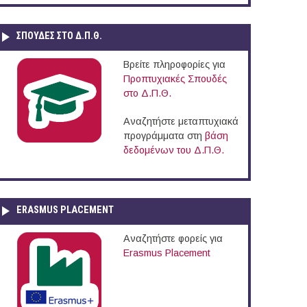
ΣΠΟΥΔΈΣ ΣΤΟ Δ.Π.Θ.
Βρείτε πληροφορίες για
Προπτυχιακές Σπουδές
στο Δ.Π.Θ.
Αναζητήστε μεταπτυχιακά
προγράμματα στη
βάση
δεδομένων του Δ.Π.Θ.
ERASMUS PLACEMENT
Αναζητήστε φορείς για
Erasmus Placement