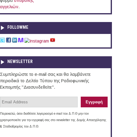
φόρμα
υποβολής
αγγελιών
.
FOLLOWME
NEWSLETTER
Συμπληρώστε το e-mail σας και θα λαμβάνετε
περιοδικά το Δελτίο Τύπου της Ραδιοφωνικής
Εκπομπής "Διασυνδεθείτε".
Παρακαλώ, όσοι διαθέτετε λογαριασμό e-mail του Δ.Π.Θ μην τον
χρησιμοποιείτε για την εγγραφή σας στο newsletter της Δομής Απασχόλησης
& Σταδιοδρομίας του Δ.Π.Θ.