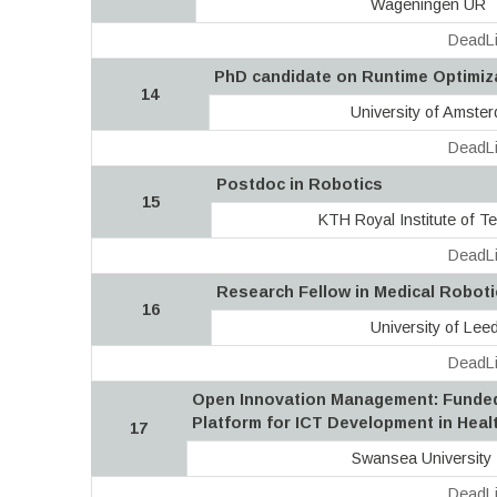
Wageningen UR
DeadLi
PhD candidate on Runtime Optimiz
14
University of Amste
DeadLi
Postdoc in Robotics
15
KTH Royal Institute of T
DeadLi
Research Fellow in Medical Roboti
16
University of Lee
DeadLi
Open Innovation Management: Funded 
Platform for ICT Development in Heal
17
Swansea University
DeadLi