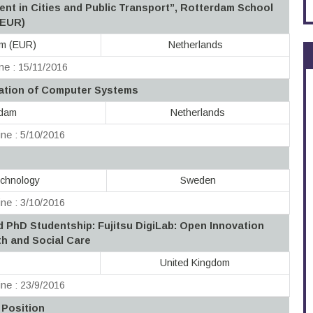
nt in Cities and Public Transport”, Rotterdam School
(EUR)
am (EUR)
Netherlands
ne : 15/11/2016
ation of Computer Systems
rdam
Netherlands
ne : 5/10/2016
echnology
Sweden
ne : 3/10/2016
PhD Studentship: Fujitsu DigiLab: Open Innovation
th and Social Care
United Kingdom
ne : 23/9/2016
 Position