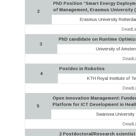
PhD Position “Smart Energy Deployme
of Management, Erasmus University 
2
Erasmus University Rotterd
DeadLi
PhD candidate on Runtime Optimiz
3
University of Amste
DeadLi
Postdoc in Robotics
4
KTH Royal Institute of T
DeadLi
Open Innovation Management: Funded 
Platform for ICT Development in Heal
5
Swansea University
DeadLi
2 Postdoctoral/Research scientist