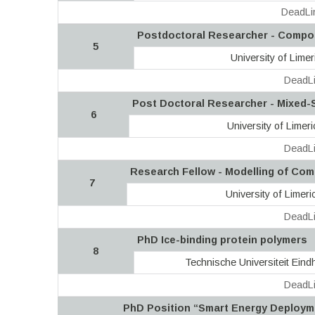
DeadLi
Postdoctoral Researcher - Compo
5
University of Limer
DeadLi
Post Doctoral Researcher - Mixed-S
6
University of Limeri
DeadLi
Research Fellow - Modelling of Comp
7
University of Limeri
DeadLi
PhD Ice-binding protein polymers
8
Technische Universiteit Ein
DeadLi
PhD Position “Smart Energy Deployme