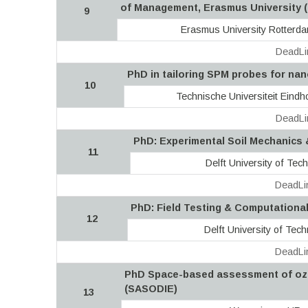
of Management, Erasmus University 
9
Erasmus University Rotterd
DeadLi
PhD in tailoring SPM probes for na
10
Technische Universiteit Eind
DeadLi
PhD: Experimental Soil Mechanics 
11
Delft University of Tec
DeadLi
PhD: Field Testing & Computationa
12
Delft University of Tec
DeadLi
PhD Space-based assessment of ozo
(SASODIE)
13