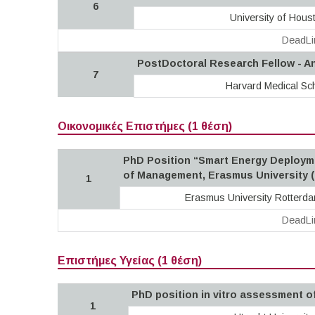
6
University of Hous
DeadLi
PostDoctoral Research Fellow - An
7
Harvard Medical Sc
Οικονομικές Επιστήμες (1 θέση)
PhD Position “Smart Energy Deployme
of Management, Erasmus University 
1
Erasmus University Rotterd
DeadLi
Επιστήμες Υγείας (1 θέση)
PhD position in vitro assessment of 
1