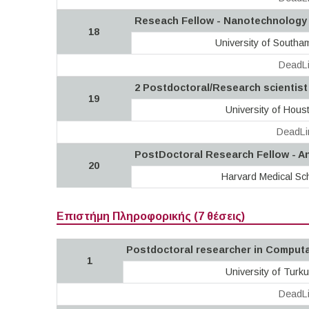
Reseach Fellow - Nanotechnology
18
University of Southa
DeadLi
2 Postdoctoral/Research scientist
19
University of Hous
DeadLi
PostDoctoral Research Fellow - An
20
Harvard Medical Sc
Επιστήμη Πληροφορικής (7 θέσεις)
Postdoctoral researcher in Computa
1
University of Turku
DeadLi