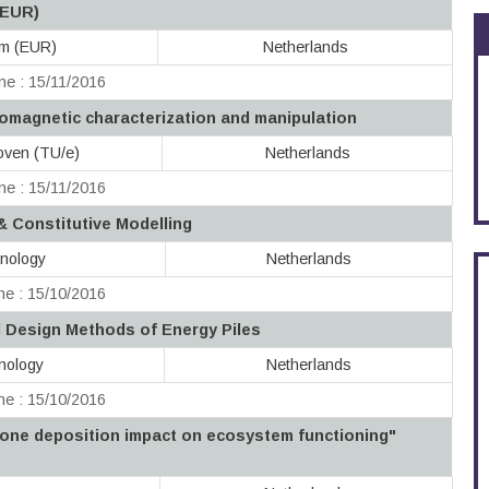
(EUR)
am (EUR)
Netherlands
ne : 15/11/2016
nomagnetic characterization and manipulation
hoven (TU/e)
Netherlands
ne : 15/11/2016
& Constitutive Modelling
hnology
Netherlands
ne : 15/10/2016
l Design Methods of Energy Piles
hnology
Netherlands
ne : 15/10/2016
ne deposition impact on ecosystem functioning"