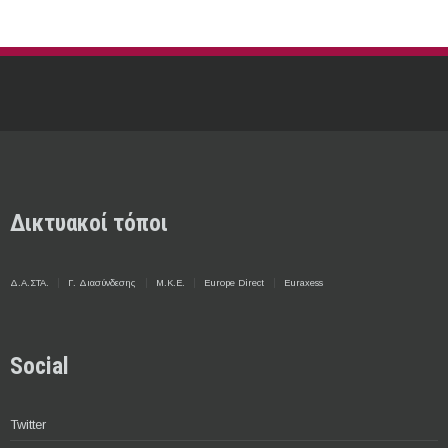
Δικτυακοί τόποι
Δ.Α.ΣΤΑ.
Γ. Διασύνδεσης
Μ.Κ.Ε.
Europe Direct
Euraxess
Social
Twitter