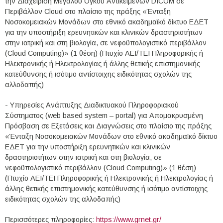
την Διαχείριση Μεγάλου Όγκου Αντικειμένων DICOM σε
Περιβάλλον Cloud στο πλαίσιο της πράξης «Ένταξη
Νοσοκομειακών Μονάδων στο εθνικό ακαδημαϊκό δίκτυο ΕΔΕΤ
για την υποστήριξη ερευνητικών και κλινικών δραστηριοτήτων
στην ιατρική και στη βιολογία, σε νεφoϋπολογιστικό περιβάλλον
(Cloud Computing)» (1 θέση) (Πτυχίο ΑΕΙ/ΤΕΙ Πληροφορικής ή
Ηλεκτρονικής ή Ηλεκτρολογίας ή άλλης θετικής επιστημονικής
κατεύθυνσης ή ισότιμο αντίστοιχης ειδικότητας σχολών της
αλλοδαπής)
- Υπηρεσίες Ανάπτυξης Διαδικτυακού Πληροφοριακού
Σύστηματος (web based system – portal) για Απομακρυσμένη
Πρόσβαση σε Εξετάσεις και Διαγνώσεις στο πλαίσιο της πράξης
«Ένταξη Νοσοκομειακών Μονάδων στο εθνικό ακαδημαϊκό δίκτυο
ΕΔΕΤ για την υποστήριξη ερευνητικών και κλινικών
δραστηριοτήτων στην ιατρική και στη βιολογία, σε
νεφoϋπολογιστικό περιβάλλον (Cloud Computing)» (1 θέση)
(Πτυχίο ΑΕΙ/ΤΕΙ Πληροφορικής ή Ηλεκτρονικής ή Ηλεκτρολογίας ή
άλλης θετικής επιστημονικής κατεύθυνσης ή ισότιμο αντίστοιχης
ειδικότητας σχολών της αλλοδαπής)
Περισσότερες πληροφορίες:
https://www.grnet.gr/