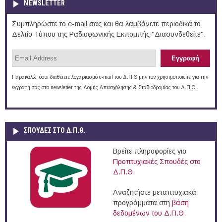
NEWSLETTER
Συμπληρώστε το e-mail σας και θα λαμβάνετε περιοδικά το
Δελτίο Τύπου της Ραδιοφωνικής Εκπομπής "Διασυνδεθείτε".
Παρακαλώ, όσοι διαθέτετε λογαριασμό e-mail του Δ.Π.Θ μην τον χρησιμοποιείτε για την
εγγραφή σας στο newsletter της Δομής Απασχόλησης & Σταδιοδρομίας του Δ.Π.Θ.
ΣΠΟΥΔΈΣ ΣΤΟ Δ.Π.Θ.
Βρείτε πληροφορίες για
Προπτυχιακές Σπουδές στο
Δ.Π.Θ.
Αναζητήστε μεταπτυχιακά
προγράμματα στη
βάση
δεδομένων του Δ.Π.Θ.