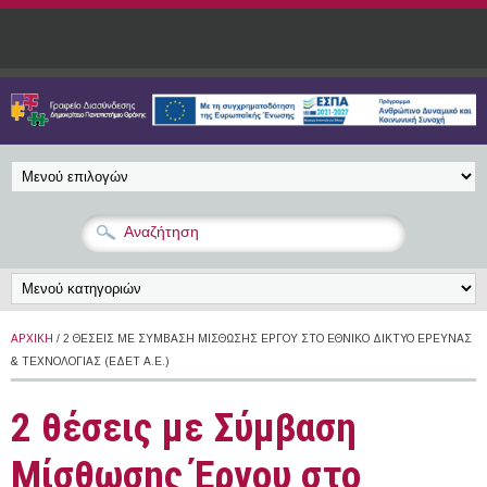
Παράκαμψη προς το κυρίως περιεχόμενο
ΑΡΧΙΚΉ
/ 2 ΘΈΣΕΙΣ ΜΕ ΣΎΜΒΑΣΗ ΜΊΣΘΩΣΗΣ ΈΡΓΟΥ ΣΤΟ ΕΘΝΙΚΌ ΔΊΚΤΥΟ ΈΡΕΥΝΑΣ
& ΤΕΧΝΟΛΟΓΊΑΣ (ΕΔΕΤ Α.Ε.)
2 θέσεις με Σύμβαση
Μίσθωσης Έργου στο