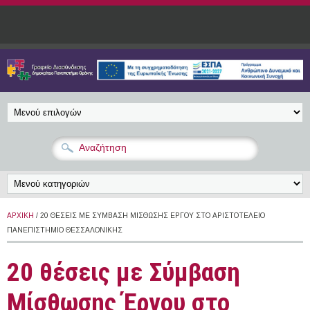
Παράκαμψη προς το κυρίως περιεχόμενο
ΑΡΧΙΚΉ
/ 20 ΘΈΣΕΙΣ ΜΕ ΣΎΜΒΑΣΗ ΜΊΣΘΩΣΗΣ ΈΡΓΟΥ ΣΤΟ ΑΡΙΣΤΟΤΈΛΕΙΟ
ΠΑΝΕΠΙΣΤΉΜΙΟ ΘΕΣΣΑΛΟΝΊΚΗΣ
20 θέσεις με Σύμβαση
Μίσθωσης Έργου στο