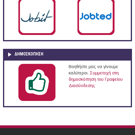
ΔΗΜΟΣΚΌΠΗΣΗ
Βοηθήστε μας να γίνουμε
καλύτεροι.
Συμμετοχή στη
δημοσκόπηση του Γραφείου
Διασύνδεσης