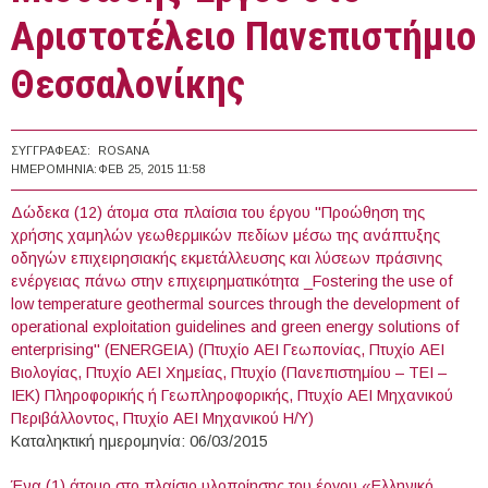
Αριστοτέλειο Πανεπιστήμιο
Θεσσαλονίκης
ΣΥΓΓΡΑΦΈΑΣ:
ROSANA
ΗΜΕΡΟΜΗΝΊΑ:
ΦΕΒ 25, 2015 11:58
Δώδεκα (12) άτομα στα πλαίσια του έργου "Προώθηση της
χρήσης χαμηλών γεωθερμικών πεδίων μέσω της ανάπτυξης
οδηγών επιχειρησιακής εκμετάλλευσης και λύσεων πράσινης
ενέργειας πάνω στην επιχειρηματικότητα _Fostering the use of
low temperature geothermal sources through the development of
operational exploitation guidelines and green energy solutions of
enterprising" (ENERGEIA) (Πτυχίο AEΙ Γεωπονίας, Πτυχίο AEΙ
Βιολογίας, Πτυχίο AEΙ Χημείας, Πτυχίο (Πανεπιστημίου – ΤΕΙ –
ΙΕΚ) Πληροφορικής ή Γεωπληροφορικής, Πτυχίο ΑΕΙ Μηχανικού
Περιβάλλοντος, Πτυχίο ΑΕΙ Μηχανικού Η/Υ)
Καταληκτική ημερομηνία: 06/03/2015
Ένα (1) άτομο στο πλαίσιο υλοποίησης του έργου «Ελληνικό