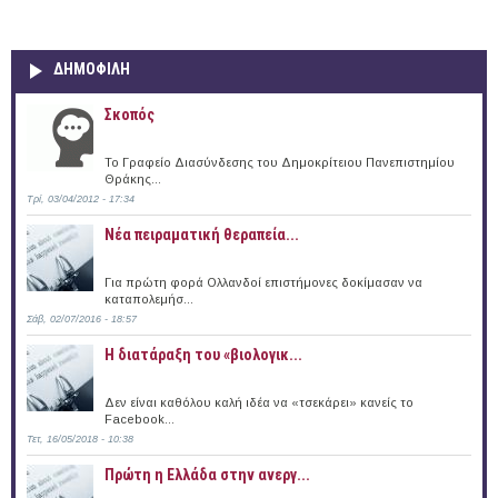
ΔΗΜΟΦΙΛΗ
Σκοπός
Το Γραφείο Διασύνδεσης του Δημοκρίτειου Πανεπιστημίου
Θράκης...
Τρί, 03/04/2012 - 17:34
Νέα πειραματική θεραπεία...
Για πρώτη φορά Ολλανδοί επιστήμονες δοκίμασαν να
καταπολεμήσ...
Σάβ, 02/07/2016 - 18:57
Η διατάραξη του «βιολογικ...
Δεν είναι καθόλου καλή ιδέα να «τσεκάρει» κανείς το
Facebook...
Τετ, 16/05/2018 - 10:38
Πρώτη η Ελλάδα στην ανεργ...