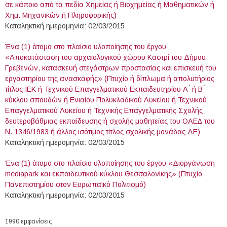
σε κάποιο από τα πεδία Χημείας ή Βιοχημείας ή Μαθηματικών ή
Χημ. Μηχανικών ή Πληροφορικής)
Καταληκτική ημερομηνία: 02/03/2015
Ένα (1) άτομο στο πλαίσιο υλοποίησης του έργου
«Αποκατάσταση του αρχαιολογικού χώρου Καστρί του Δήμου
Γρεβενών, κατασκευή στεγάστρων προστασίας και επισκευή του
εργαστηρίου της ανασκαφής» (Πτυχίο ή δίπλωμα ή απολυτήριος
τίτλος ΙΕΚ ή Τεχνικού Επαγγελματικού Εκπαιδευτηρίου Α ́ ή Β ́
κύκλου σπουδών ή Ενιαίου Πολυκλαδικού Λυκείου ή Τεχνικού
Επαγγελματικού Λυκείου ή Τεχνικής Επαγγελματικής Σχολής
δευτεροβάθμιας εκπαίδευσης ή σχολής μαθητείας του ΟΑΕ∆ του
Ν. 1346/1983 ή άλλος ισότιμος τίτλος σχολικής μονάδας ΔΕ)
Καταληκτική ημερομηνία: 02/03/2015
Ένα (1) άτομο στο πλαίσιο υλοποίησης του έργου «Διοργάνωση
mediapark και εκπαιδευτικού κύκλου Θεσσαλονίκης» (Πτυχίο
Πανεπιστημίου στον Ευρωπαϊκό Πολιτισμό)
Καταληκτική ημερομηνία: 02/03/2015
1990 εμφανίσεις