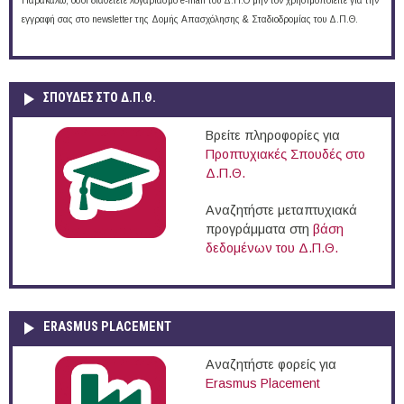
Παρακαλώ, όσοι διαθέτετε λογαριασμό e-mail του Δ.Π.Θ μην τον χρησιμοποιείτε για την
εγγραφή σας στο newsletter της Δομής Απασχόλησης & Σταδιοδρομίας του Δ.Π.Θ.
ΣΠΟΥΔΈΣ ΣΤΟ Δ.Π.Θ.
Βρείτε πληροφορίες για
Προπτυχιακές Σπουδές στο
Δ.Π.Θ.
Αναζητήστε μεταπτυχιακά
προγράμματα στη
βάση
δεδομένων του Δ.Π.Θ.
ERASMUS PLACEMENT
Αναζητήστε φορείς για
Erasmus Placement