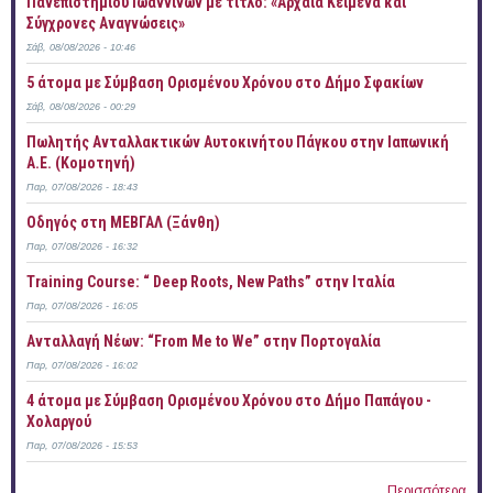
Πανεπιστημίου Ιωαννίνων με τίτλο: «Αρχαία Κείμενα και
Σύγχρονες Αναγνώσεις»
Σάβ, 08/08/2026 - 10:46
5 άτομα με Σύμβαση Ορισμένου Χρόνου στο Δήμο Σφακίων
Σάβ, 08/08/2026 - 00:29
Πωλητής Ανταλλακτικών Αυτοκινήτου Πάγκου στην Ιαπωνική
Α.Ε. (Κομοτηνή)
Παρ, 07/08/2026 - 18:43
Οδηγός στη ΜΕΒΓΑΛ (Ξάνθη)
Παρ, 07/08/2026 - 16:32
Training Course: “ Deep Roots, New Paths” στην Ιταλία
Παρ, 07/08/2026 - 16:05
Ανταλλαγή Νέων: “From Me to We” στην Πορτογαλία
Παρ, 07/08/2026 - 16:02
4 άτομα με Σύμβαση Ορισμένου Χρόνου στο Δήμο Παπάγου -
Χολαργού
Παρ, 07/08/2026 - 15:53
Περισσότερα