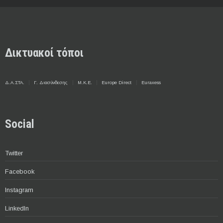
Δικτυακοί τόποι
Δ.Α.ΣΤΑ.
Γ. Διασύνδεσης
Μ.Κ.Ε.
Europe Direct
Euraxess
Social
Twitter
Facebook
Instagram
LinkedIn