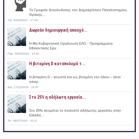
Το Γραφείο Διασύνδεσης του Δημοκρίτειου Πανεπιστημίου
Θράκης...
Τρί, 03/04/2012 - 17:34
Δωρεάν δημιουργική απασχό...
Η Μη Κυβερνητική Οργάνωση ΕΛΙΞ - Προγράμματα
Εθελοντικής Εργ...
Παρ, 29/05/2015 - 13:59
Η βιταμίνη D καταπολεμά τ...
Η βιταμίνη D – γνωστή και ως βιταμίνη του ήλιου – είναι
απαρ...
Δευ, 17/12/2018 - 14:33
Στο 25% η αδήλωτη εργασία...
Στο 25% εκτιμάται το ποσοστό αδήλωτης εργασίας στην
Ελλάδα,...
Τετ, 06/07/2016 - 20:21