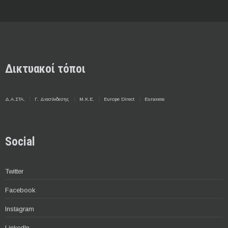
Δικτυακοί τόποι
Δ.Α.ΣΤΑ.
Γ. Διασύνδεσης
Μ.Κ.Ε.
Europe Direct
Euraxess
Social
Twitter
Facebook
Instagram
LinkedIn