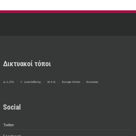
Δικτυακοί τόποι
Δ.Α.ΣΤΑ.
Γ. Διασύνδεσης
Μ.Κ.Ε.
Europe Direct
Euraxess
Social
Twitter