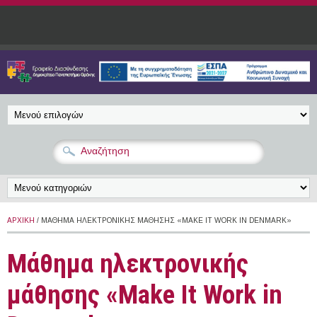
Παράκαμψη προς το κυρίως περιεχόμενο
ΑΡΧΙΚΉ
/ ΜΆΘΗΜΑ ΗΛΕΚΤΡΟΝΙΚΉΣ ΜΆΘΗΣΗΣ «MAKE IT WORK IN DENMARK»
Μάθημα ηλεκτρονικής
μάθησης «Make It Work in