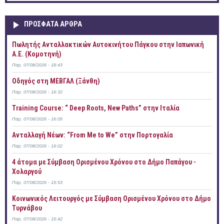
ΠΡOΣΦΑΤΑ AΡΘΡΑ
Πωλητής Ανταλλακτικών Αυτοκινήτου Πάγκου στην Ιαπωνική
Α.Ε. (Κομοτηνή)
Παρ, 07/08/2026 - 18:43
Οδηγός στη ΜΕΒΓΑΛ (Ξάνθη)
Παρ, 07/08/2026 - 16:32
Training Course: “ Deep Roots, New Paths” στην Ιταλία
Παρ, 07/08/2026 - 16:05
Ανταλλαγή Νέων: “From Me to We” στην Πορτογαλία
Παρ, 07/08/2026 - 16:02
4 άτομα με Σύμβαση Ορισμένου Χρόνου στο Δήμο Παπάγου -
Χολαργού
Παρ, 07/08/2026 - 15:53
Κοινωνικός Λειτουργός με Σύμβαση Ορισμένου Χρόνου στο Δήμο
Τυρνάβου
Παρ, 07/08/2026 - 15:42