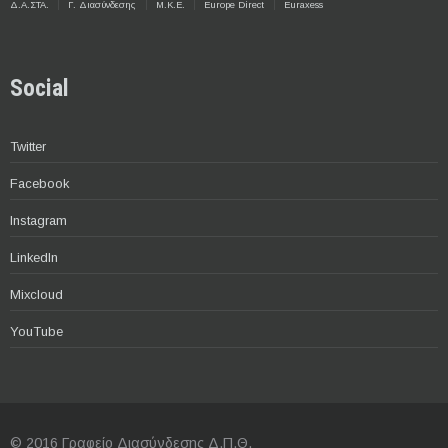
Δ.Α.ΣΤΑ.
Γ. Διασύνδεσης
Μ.Κ.Ε.
Europe Direct
Euraxess
Social
Twitter
Facebook
Instagram
LinkedIn
Mixcloud
YouTube
© 2016 Γραφείο Διασύνδεσης Δ.Π.Θ.