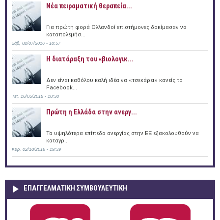
Νέα πειραματική θεραπεία...
Για πρώτη φορά Ολλανδοί επιστήμονες δοκίμασαν να
καταπολεμήσ...
Σάβ, 02/07/2016 - 18:57
Η διατάραξη του «βιολογικ...
Δεν είναι καθόλου καλή ιδέα να «τσεκάρει» κανείς το
Facebook...
Τετ, 16/05/2018 - 10:38
Πρώτη η Ελλάδα στην ανεργ...
Τα υψηλότερα επίπεδα ανεργίας στην ΕΕ εξακολουθούν να
καταγρ...
Κυρ, 02/10/2016 - 19:39
ΕΠΑΓΓΕΛΜΑΤΙΚΉ ΣΥΜΒΟΥΛΕΥΤΙΚΉ