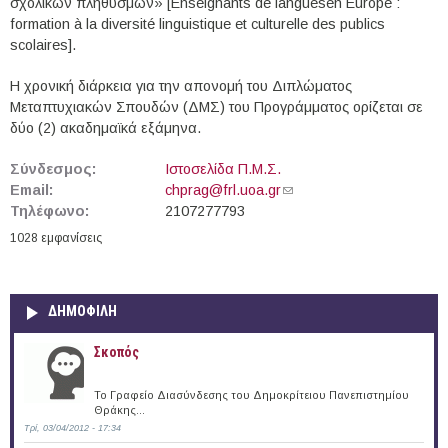
σχολικών πληθυσμών» [Enseignants de languesen Europe :
formation à la diversité linguistique et culturelle des publics
scolaires].
Η χρονική διάρκεια για την απονομή του Διπλώματος
Μεταπτυχιακών Σπουδών (ΔΜΣ) του Προγράμματος ορίζεται σε
δύο (2) ακαδημαϊκά εξάμηνα.
Σύνδεσμος:
Ιστοσελίδα Π.Μ.Σ.
Email:
chprag@frl.uoa.gr
(link sends e-mail)
Τηλέφωνο:
2107277793
1028 εμφανίσεις
ΔΗΜΟΦΙΛΗ
Σκοπός
Το Γραφείο Διασύνδεσης του Δημοκρίτειου Πανεπιστημίου
Θράκης...
Τρί, 03/04/2012 - 17:34