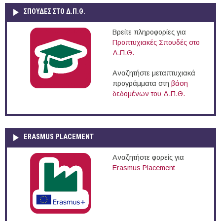
ΣΠΟΥΔΈΣ ΣΤΟ Δ.Π.Θ.
Βρείτε πληροφορίες για
Προπτυχιακές Σπουδές στο
Δ.Π.Θ.
Αναζητήστε μεταπτυχιακά
προγράμματα στη
βάση
δεδομένων του Δ.Π.Θ.
ERASMUS PLACEMENT
Αναζητήστε φορείς για
Erasmus Placement