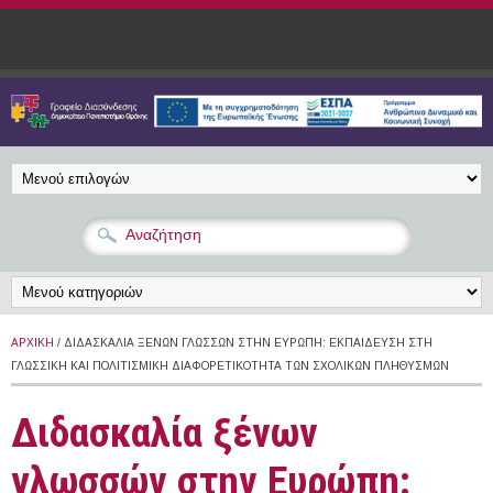
Παράκαμψη προς το κυρίως περιεχόμενο
ΑΡΧΙΚΉ
/ ΔΙΔΑΣΚΑΛΊΑ ΞΈΝΩΝ ΓΛΩΣΣΏΝ ΣΤΗΝ ΕΥΡΏΠΗ: ΕΚΠΑΊΔΕΥΣΗ ΣΤΗ
ΓΛΩΣΣΙΚΉ ΚΑΙ ΠΟΛΙΤΙΣΜΙΚΉ ΔΙΑΦΟΡΕΤΙΚΌΤΗΤΑ ΤΩΝ ΣΧΟΛΙΚΏΝ ΠΛΗΘΥΣΜΏΝ
Διδασκαλία ξένων
γλωσσών στην Ευρώπη: