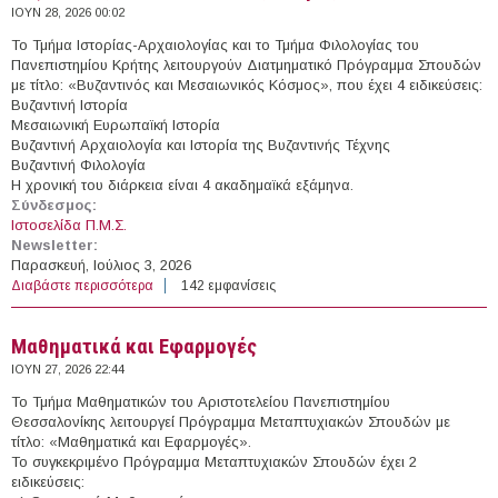
ΙΟΥΝ 28, 2026 00:02
Το Τμήμα Ιστορίας-Αρχαιολογίας και το Τμήμα Φιλολογίας του
Πανεπιστημίου Κρήτης λειτουργούν Διατμηματικό Πρόγραμμα Σπουδών
με τίτλο: «Βυζαντινός και Μεσαιωνικός Κόσμος», που έχει 4 ειδικεύσεις:
Βυζαντινή Ιστορία
Μεσαιωνική Ευρωπαϊκή Ιστορία
Βυζαντινή Αρχαιολογία και Ιστορία της Βυζαντινής Τέχνης
Βυζαντινή Φιλολογία
Η χρονική του διάρκεια είναι 4 ακαδημαϊκά εξάμηνα.
Σύνδεσμος:
Ιστοσελίδα Π.Μ.Σ.
Newsletter:
Παρασκευή, Ιούλιος 3, 2026
Διαβάστε περισσότερα
για Βυζαντινός και Μεσαιωνικός Κόσμος
142 εμφανίσεις
Μαθηματικά και Εφαρμογές
ΙΟΥΝ 27, 2026 22:44
Το Τμήμα Μαθηματικών του Αριστοτελείου Πανεπιστημίου
Θεσσαλονίκης λειτουργεί Πρόγραμμα Μεταπτυχιακών Σπουδών με
τίτλο: «Μαθηματικά και Εφαρμογές».
Το συγκεκριμένο Πρόγραμμα Μεταπτυχιακών Σπουδών έχει 2
ειδικεύσεις: