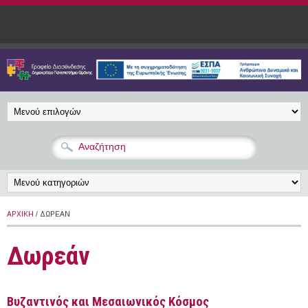
Παράκαμψη προς το κυρίως περιεχόμενο
ΑΡΧΙΚΉ
/ ΔΩΡΕΆΝ
Δωρεάν
Βυζαντινός και Μεσαιωνικός Κόσμος