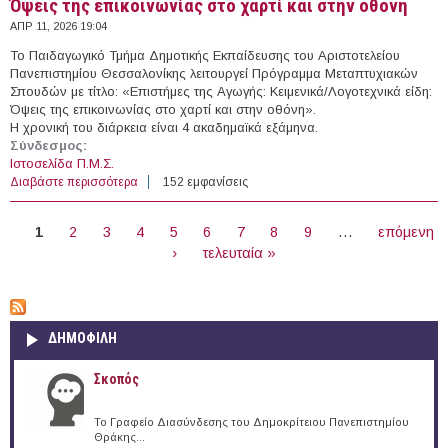
Όψεις της επικοινωνίας στο χαρτί και στην οθόνη
ΑΠΡ 11, 2026 19:04
Το Παιδαγωγικό Τμήμα Δημοτικής Εκπαίδευσης του Αριστοτελείου
Πανεπιστημίου Θεσσαλονίκης λειτουργεί Πρόγραμμα Μεταπτυχιακών
Σπουδών με τίτλο: «Επιστήμες της Αγωγής: Κειμενικά/Λογοτεχνικά είδη:
Όψεις της επικοινωνίας στο χαρτί και στην οθόνη».
Η χρονική του διάρκεια είναι 4 ακαδημαϊκά εξάμηνα.
Σύνδεσμος:
Ιστοσελίδα Π.Μ.Σ.
Διαβάστε περισσότερα
για Επιστήμες της Αγωγής: Κειμενικά/Λογοτεχνικά είδη:
152 εμφανίσεις
Όψεις της επικοινωνίας στο χαρτί και στην οθόνη
ΣΕΛΊΔΕΣ
1
2
3
4
5
6
7
8
9
…
επόμενη
›
τελευταία »
ΔΗΜΟΦΙΛΗ
Σκοπός
Το Γραφείο Διασύνδεσης του Δημοκρίτειου Πανεπιστημίου
Θράκης...