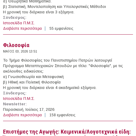
α) Θεωρητικά Μαθηματικά.
β) Στατιστική, Μοντελοποίηση και Υπολογιστικές Μέθοδοι
Η χρονική του διάρκεια είναι 3 εξάμηνα.
Σύνδεσμος:
Ιστοσελίδα Π.Μ.Σ.
Διαβάστε περισσότερα
για Μαθηματικά και Εφαρμογές
55 εμφανίσεις
Φιλοσοφία
ΜΆΙΟΣ 03, 2026 13:51
Το Τμήμα Φιλοσοφίας του Πανεπιστημίου Πατρών λειτουργεί
Πρόγραμμα Μεταπτυχιακών Σπουδών με τίτλο: "Φιλοσοφία", με τις
ακόλουθες ειδικεύσεις:
α) Γνωσιοθεωρία και Μεταφυσική
β) Ηθική και Πολιτική Φιλοσοφία
Η χρονική του διάρκεια είναι 4 ακαδημαϊκά εξάμηνα.
Σύνδεσμος:
Ιστοσελίδα Π.Μ.Σ.
Newsletter:
Παρασκευή, Ιούλιος 17, 2026
Διαβάστε περισσότερα
για Φιλοσοφία
158 εμφανίσεις
Επιστήμες της Αγωγής: Κειμενικά/Λογοτεχνικά είδη: