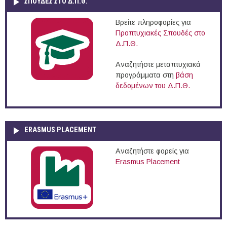
ΣΠΟΥΔΈΣ ΣΤΟ Δ.Π.Θ.
Βρείτε πληροφορίες για
Προπτυχιακές Σπουδές στο
Δ.Π.Θ.
Αναζητήστε μεταπτυχιακά
προγράμματα στη
βάση
δεδομένων του Δ.Π.Θ.
ERASMUS PLACEMENT
Αναζητήστε φορείς για
Erasmus Placement