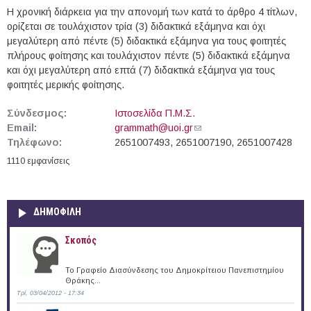
Η χρονική διάρκεια για την απονομή των κατά το άρθρο 4 τίτλων,
ορίζεται σε τουλάχιστον τρία (3) διδακτικά εξάμηνα και όχι
μεγαλύτερη από πέντε (5) διδακτικά εξάμηνα για τους φοιτητές
πλήρους φοίτησης και τουλάχιστον πέντε (5) διδακτικά εξάμηνα
και όχι μεγαλύτερη από επτά (7) διδακτικά εξάμηνα για τους
φοιτητές μερικής φοίτησης.
Σύνδεσμος:
Ιστοσελίδα Π.Μ.Σ.
Email:
grammath@uoi.gr
(link sends e-mail)
Τηλέφωνο:
2651007493, 2651007190, 2651007428
1110 εμφανίσεις
ΔΗΜΟΦΙΛΗ
Σκοπός
Το Γραφείο Διασύνδεσης του Δημοκρίτειου Πανεπιστημίου
Θράκης...
Τρί, 03/04/2012 - 17:34