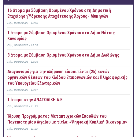
16 άτομα με Σύμβαση Ορισμένου Χρόνου στη Δημοτική
Επιχείρηση Ύδρευσης Αποχέτευσης Άργους - Μυκηνών
Πέμ, 06/08/2026 - 12:50
1 άτομο με Σύμβαση Ορισμένου Χρόνου στο Δήμο Νότιας
Κυνουρίας
Πέμ, 06/08/2026 - 12:35
3 άτομα με Σύμβαση Ορισμένου Χρόνου στο Δήμο Δωδώνης
Πέμ, 06/08/2026 - 12:26
Διαγωνισμός για την πλήρωση είκοσι πέντε (25) κενών
οργανικών θέσεων του Κλάδου Επικοινωνιών και Πληροφορικής
του Υπουργείου Εξωτερικών
Πέμ, 06/08/2026 - 12:07
1 άτομο στην ΑΝΑΤΟΛΙΚΗ Α.Ε.
Πέμ, 06/08/2026 - 11:33
Ίδρυση Προγράμματος Μεταπτυχιακών Σπουδών του
Πανεπιστημίου Αιγαίου με τίτλο: «Ψηφιακή Κυκλική Οικονομία»
Πέμ, 06/08/2026 - 11:23