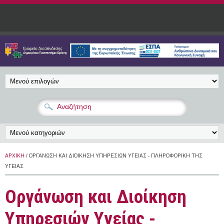
Παράκαμψη προς το κυρίως περιεχόμενο
ΑΡΧΙΚΉ
/ ΟΡΓΆΝΩΣΗ ΚΑΙ ΔΙΟΊΚΗΣΗ ΥΠΗΡΕΣΙΏΝ ΥΓΕΊΑΣ - ΠΛΗΡΟΦΟΡΙΚΉ ΤΗΣ
ΥΓΕΊΑΣ
Οργάνωση και Διοίκηση
Υπηρεσιών Υγείας -