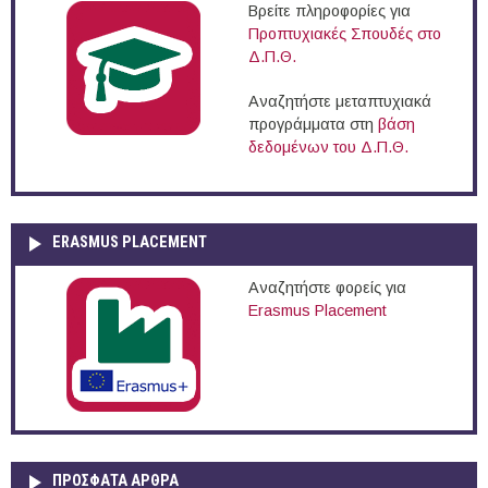
Βρείτε πληροφορίες για
Προπτυχιακές Σπουδές στο
Δ.Π.Θ.
Αναζητήστε μεταπτυχιακά
προγράμματα στη
βάση
δεδομένων του Δ.Π.Θ.
ERASMUS PLACEMENT
Αναζητήστε φορείς για
Erasmus Placement
ΠΡOΣΦΑΤΑ AΡΘΡΑ