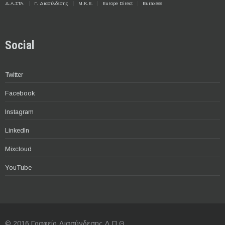
Δ.Α.ΣΤΑ.
Γ. Διασύνδεσης
Μ.Κ.Ε.
Europe Direct
Euraxess
Social
Twitter
Facebook
Instagram
LinkedIn
Mixcloud
YouTube
© 2016 Γραφείο Διασύνδεσης Δ.Π.Θ.