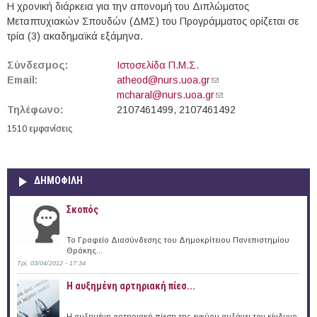
Η χρονική διάρκεια για την απονομή του Διπλώματος
Μεταπτυχιακών Σπουδών (ΔΜΣ) του Προγράμματος ορίζεται σε
τρία (3) ακαδημαϊκά εξάμηνα.
Σύνδεσμος:
Ιστοσελίδα Π.Μ.Σ.
Email:
atheod@nurs.uoa.gr
(link sends e-mail)
mcharal@nurs.uoa.gr
(link sends e-mail)
Τηλέφωνο:
2107461499, 2107461492
1510 εμφανίσεις
ΔΗΜΟΦΙΛΗ
Σκοπός
Το Γραφείο Διασύνδεσης του Δημοκρίτειου Πανεπιστημίου
Θράκης...
Τρί, 03/04/2012 - 17:34
Η αυξημένη αρτηριακή πίεσ...
Η αυξημένη αρτηριακή πίεση της εγκύου αυξάνει τον κίνδυνο