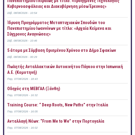
Πανεπιστημίου Πειραιώς με τίτλο: «Προηγμένες Τεχνολογίες
Κυβερνοασφάλειας και Διακυβέρνηση μέσω Έρευνας»
Σάβ, 08/08/2026 - 10:54
Ίδρυση Προγράμματος Μεταπτυχιακών Σπουδών του
Πανεπιστημίου Ιωαννίνων με τίτλο: «Αρχαία Κείμενα και
Σύγχρονες Αναγνώσεις»
Σάβ, 08/08/2026 - 10:46
5 άτομα με Σύμβαση Ορισμένου Χρόνου στο Δήμο Σφακίων
Σάβ, 08/08/2026 - 00:29
Πωλητής Ανταλλακτικών Αυτοκινήτου Πάγκου στην Ιαπωνική
Α.Ε. (Κομοτηνή)
Παρ, 07/08/2026 - 18:43
Οδηγός στη ΜΕΒΓΑΛ (Ξάνθη)
Παρ, 07/08/2026 - 16:32
Training Course: “ Deep Roots, New Paths” στην Ιταλία
Παρ, 07/08/2026 - 16:05
Ανταλλαγή Νέων: “From Me to We” στην Πορτογαλία
Παρ, 07/08/2026 - 16:02