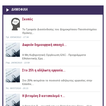
ΔΗΜΟΦΙΛΗ
Σκοπός
Το Γραφείο Διασύνδεσης του Δημοκρίτειου Πανεπιστημίου
Θράκης...
Τρί, 03/04/2012 - 17:34
Δωρεάν δημιουργική απασχό...
Η Μη Κυβερνητική Οργάνωση ΕΛΙΞ - Προγράμματα
Εθελοντικής Εργ...
Παρ, 29/05/2015 - 13:59
Στο 25% η αδήλωτη εργασία...
Στο 25% εκτιμάται το ποσοστό αδήλωτης εργασίας στην
Ελλάδα,...
Τετ, 06/07/2016 - 20:21
Η βιταμίνη D καταπολεμά τ...
Η βιταμίνη D – γνωστή και ως βιταμίνη του ήλιου – είναι