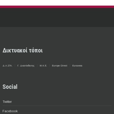
Δικτυακοί τόποι
Δ.Α.ΣΤΑ.
Γ. Διασύνδεσης
Μ.Κ.Ε.
Europe Direct
Euraxess
Social
Twitter
Facebook