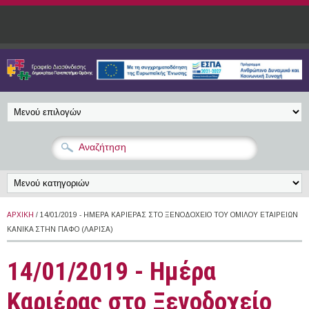
Παράκαμψη προς το κυρίως περιεχόμενο
ΑΡΧΙΚΉ
/ 14/01/2019 - HΜΈΡΑ ΚΑΡΙΈΡΑΣ ΣΤΟ ΞΕΝΟΔΟΧΕΊΟ ΤΟΥ ΟΜΊΛΟΥ ΕΤΑΙΡΕΙΏΝ
KANIKA ΣΤΗΝ ΠΆΦΟ (ΛΆΡΙΣΑ)
14/01/2019 - Hμέρα
Καριέρας στο Ξενοδοχείο