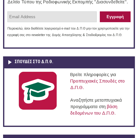
Δελτίο Τύπου της Ραδιοφωνικής Εκπομπής "Διασυνδεθείτε".
Παρακαλώ, όσοι διαθέτετε λογαριασμό e-mail του Δ.Π.Θ μην τον χρησιμοποιείτε για την
εγγραφή σας στο newsletter της Δομής Απασχόλησης & Σταδιοδρομίας του Δ.Π.Θ.
ΣΠΟΥΔΈΣ ΣΤΟ Δ.Π.Θ.
Βρείτε πληροφορίες για
Προπτυχιακές Σπουδές στο
Δ.Π.Θ.
Αναζητήστε μεταπτυχιακά
προγράμματα στη
βάση
δεδομένων του Δ.Π.Θ.