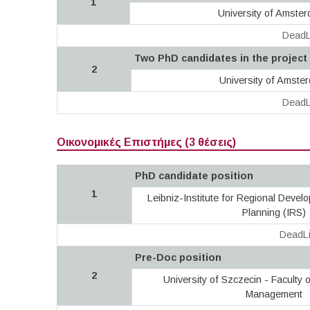
1
University of Amste
DeadL
Two PhD candidates in the project 
2
University of Amste
DeadL
Οικονομικές Επιστήμες (3 θέσεις)
PhD candidate position
1
Leibniz-Institute for Regional Devel
Planning (IRS)
DeadLi
Pre-Doc position
2
University of Szczecin - Faculty
Management