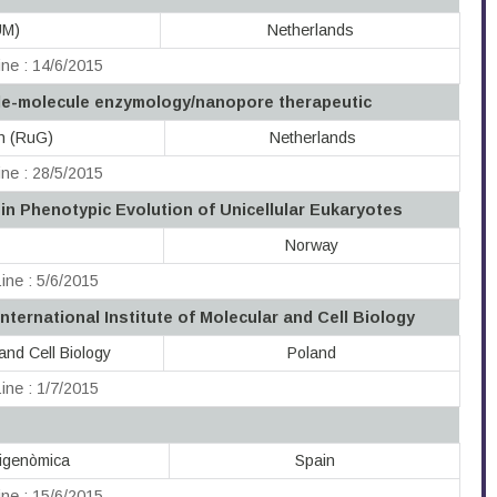
UM)
Netherlands
ne : 14/6/2015
gle-molecule enzymology/nanopore therapeutic
en (RuG)
Netherlands
ne : 28/5/2015
in Phenotypic Evolution of Unicellular Eukaryotes
Norway
ine : 5/6/2015
nternational Institute of Molecular and Cell Biology
 and Cell Biology
Poland
ine : 1/7/2015
igenòmica
Spain
ne : 15/6/2015