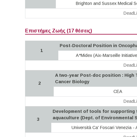
Brighton and Sussex Medical 
DeadLi
Επιστήμες Ζωής (17 θέσεις)
Post-Doctoral Position in Oncop
1
A*Midex (Aix-Marseille Initiativ
DeadLi
A two-year Post-doc position : High 
Cancer Biology
2
CEA
DeadLi
Development of tools for supporting
aquaculture (Dept. of Environmental S
3
Università Ca' Foscari Venezia - 