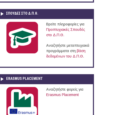
ΣΠΟΥΔΈΣ ΣΤΟ Δ.Π.Θ.
Βρείτε πληροφορίες για
Προπτυχιακές Σπουδές
στο Δ.Π.Θ.
Αναζητήστε μεταπτυχιακά
προγράμματα στη
βάση
δεδομένων του Δ.Π.Θ.
ERASMUS PLACEMENT
Αναζητήστε φορείς για
Erasmus Placement