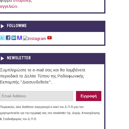
φόρμα
υποβολής
αγγελιών
.
FOLLOWME
NEWSLETTER
Συμπληρώστε το e-mail σας και θα λαμβάνετε
περιοδικά το Δελτίο Τύπου της Ραδιοφωνικής
Εκπομπής "Διασυνδεθείτε".
Παρακαλώ, όσοι διαθέτετε λογαριασμό e-mail του Δ.Π.Θ μην τον
χρησιμοποιείτε για την εγγραφή σας στο newsletter της Δομής Απασχόλησης
& Σταδιοδρομίας του Δ.Π.Θ.