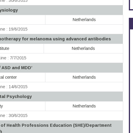
ne : 30/6/2015
ysiology
Netherlands
ne : 19/6/2015
otherapy for melanoma using advanced antibodies
itute
Netherlands
ine : 7/7/2015
f ASD and MDD’
al center
Netherlands
ne : 14/6/2015
tal Psychology
ty
Netherlands
ne : 30/6/2015
 of Health Professions Education (SHE)/Department
h