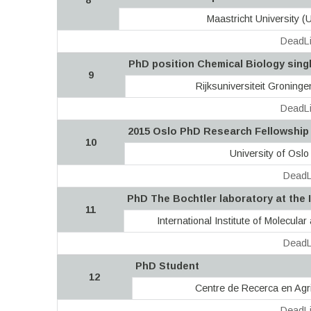
8
Maastricht University (
DeadLi
PhD position Chemical Biology sin
9
Rijksuniversiteit Groning
DeadLi
2015 Oslo PhD Research Fellowship 
10
University of Oslo
DeadL
PhD The Bochtler laboratory at the I
11
International Institute of Molecular
DeadL
PhD Student
12
Centre de Recerca en Agr
DeadLi