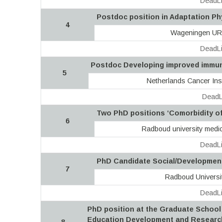
DeadLi
Postdoc position in Adaptation Ph
4
Wageningen UR
DeadLi
Postdoc Developing improved immun
5
Netherlands Cancer Inst
DeadL
Two PhD positions ‘Comorbidity o
6
Radboud university medic
DeadLi
PhD Candidate Social/Developmen
7
Radboud Universi
DeadLi
PhD position at the Graduate School
Education Development and Researc