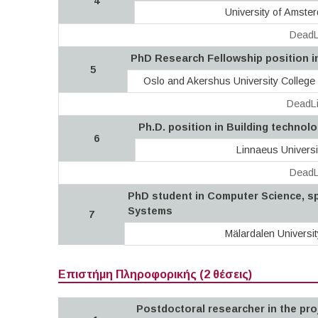
4
University of Amste
DeadL
PhD Research Fellowship position i
5
Oslo and Akershus University College 
DeadLi
Ph.D. position in Building technol
6
Linnaeus Universi
DeadL
PhD student in Computer Science, spe
Systems
7
Mälardalen Universit
Επιστήμη Πληροφορικής (2 θέσεις)
Postdoctoral researcher in the proj