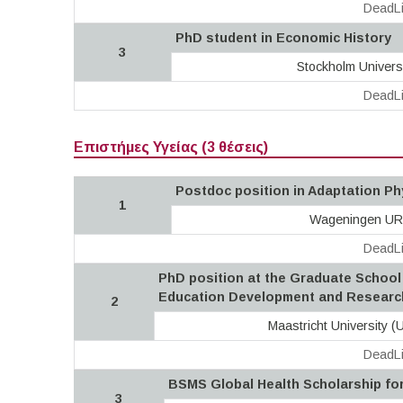
DeadLi
PhD student in Economic History
3
Stockholm Univers
DeadLi
Επιστήμες Υγείας (3 θέσεις)
Postdoc position in Adaptation Ph
1
Wageningen UR
DeadLi
PhD position at the Graduate School
Education Development and Researc
2
Maastricht University (
DeadLi
BSMS Global Health Scholarship for 
3