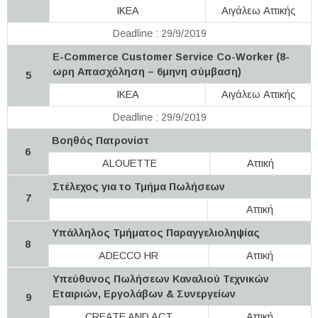
IKEA
Αιγάλεω Αττικής
Deadline : 29/9/2019
E-Commerce Customer Service Co-Worker (8-
ωρη Απασχόληση – 6μηνη σύμβαση)
5
IKEA
Αιγάλεω Αττικής
Deadline : 29/9/2019
Βοηθός Πατρονίστ
6
ALOUETTE
Αττική
Στέλεχος για το Τμήμα Πωλήσεων
7
Αττική
Υπάλληλος Τμήματος Παραγγελιοληψίας
8
ADECCO HR
Αττική
Υπεύθυνος Πωλήσεων Καναλιού Τεχνικών
Εταιριών, Εργολάβων & Συνεργείων
9
CREATE AND ACT
Αττική