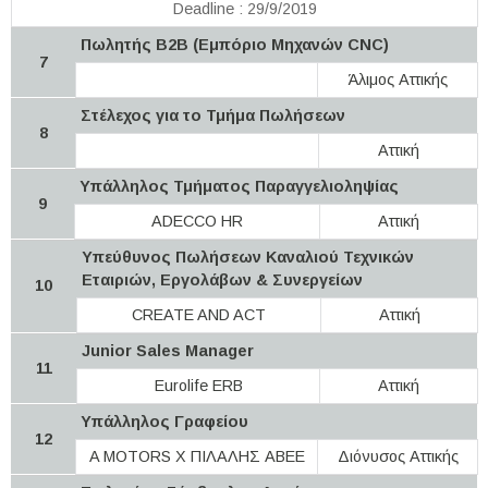
Deadline : 29/9/2019
Πωλητής Β2Β (Εμπόριο Μηχανών CNC)
7
Άλιμος Αττικής
Στέλεχος για το Τμήμα Πωλήσεων
8
Αττική
Υπάλληλος Τμήματος Παραγγελιοληψίας
9
ADECCO HR
Αττική
Υπεύθυνος Πωλήσεων Καναλιού Τεχνικών
Εταιριών, Εργολάβων & Συνεργείων
10
CREATE AND ACT
Αττική
Junior Sales Manager
11
Eurolife ERB
Αττική
Υπάλληλος Γραφείου
12
A MOTORS Χ ΠΙΛΑΛΗΣ ΑΒΕΕ
Διόνυσος Αττικής