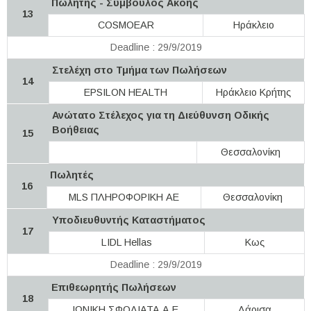
Πωλητής - Σύμβουλος Ακοής
13
COSMOEAR
Ηράκλειο
Deadline : 29/9/2019
Στελέχη στο Τμήμα των Πωλήσεων
14
EPSILON HEALTH
Ηράκλειο Κρήτης
Ανώτατο Στέλεχος για τη Διεύθυνση Οδικής
Βοήθειας
15
Θεσσαλονίκη
Πωλητές
16
MLS ΠΛΗΡΟΦΟΡΙΚΗ ΑΕ
Θεσσαλονίκη
Υποδιευθυντής Καταστήματος
17
LIDL Hellas
Κως
Deadline : 29/9/2019
Επιθεωρητής Πωλήσεων
18
ΙΩΝΙΚΗ ΣΦΟΛΙΑΤΑ Α.Ε.
Λάρισα