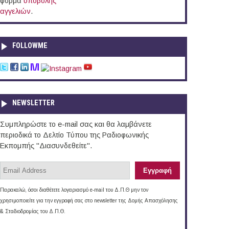
φόρμα
υποβολής
αγγελιών
.
FOLLOWME
NEWSLETTER
Συμπληρώστε το e-mail σας και θα λαμβάνετε
περιοδικά το Δελτίο Τύπου της Ραδιοφωνικής
Εκπομπής "Διασυνδεθείτε".
Παρακαλώ, όσοι διαθέτετε λογαριασμό e-mail του Δ.Π.Θ μην τον
χρησιμοποιείτε για την εγγραφή σας στο newsletter της Δομής Απασχόλησης
& Σταδιοδρομίας του Δ.Π.Θ.