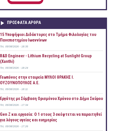
ΠΡOΣΦΑΤΑ AΡΘΡΑ
15 Υποψήφιοι Διδάκτορες στο Τμήμα Φιλολογίας του
Πανεπιστημίου Ιωαννίνων
Τετ, 05/08/2026 - 18:35
R&D Engineer - Lithium Recycling at Sunlight Group
(Xanthi)
Τετ, 05/08/2026 - 18:24
Γεωπόνος στην εταιρεία ΜΥΛΟΙ ΘΡΑΚΗΣ Ι.
ΟΥΖΟΥΝΟΠΟΥΛΟΣ Α.Ε.
Τετ, 05/08/2026 - 18:11
Εργάτης με Σύμβαση Ορισμένου Χρόνου στο Δήμο Σκύρου
Τετ, 05/08/2026 - 17:34
Gen Z και εργασία: Ο 1 στους 3 σκέφτεται να παραιτηθεί
για λόγους υγείας και ευημερίας
Τετ, 05/08/2026 - 17:26