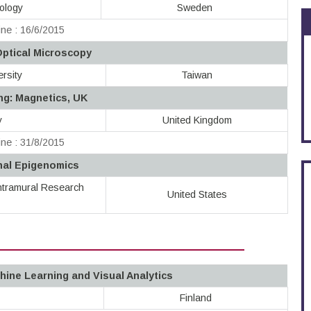
nology
Sweden
ne : 16/6/2015
Optical Microscopy
rsity
Taiwan
ng: Magnetics, UK
y
United Kingdom
ne : 31/8/2015
nal Epigenomics
 Intramural Research
United States
hine Learning and Visual Analytics
Finland