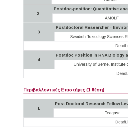
Postdoc-position: Quantitative anal
2
AMOLF
Postdoctoral Researcher - Enviro
3
Swedish Toxicology Sciences R
DeadLi
Postdoc Position in RNA Biology 
4
University of Berne, Institute 
DeadL
Περιβαλλοντικές Επιστήμες (1 θέση)
Post Doctoral Research Fellow Leve
1
Teagasc
DeadLi