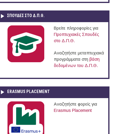
ΣΠΟΥΔΈΣ ΣΤΟ Δ.Π.Θ.
Βρείτε πληροφορίες για
Προπτυχιακές Σπουδές
στο Δ.Π.Θ.
Αναζητήστε μεταπτυχιακά
προγράμματα στη
βάση
δεδομένων του Δ.Π.Θ.
ERASMUS PLACEMENT
Αναζητήστε φορείς για
Erasmus Placement