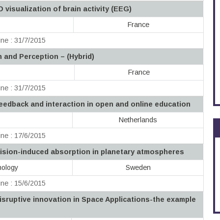
 visualization of brain activity (EEG)
France
ne : 31/7/2015
n and Perception – (Hybrid)
France
ne : 31/7/2015
eedback and interaction in open and online education
Netherlands
ne : 17/6/2015
lision-induced absorption in planetary atmospheres
nology
Sweden
ne : 15/6/2015
sruptive innovation in Space Applications-the example