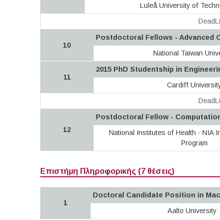
Luleå University of Tech
DeadLi
Postdoctoral Fellows - Advanced 
10
National Taiwan Unive
2015 PhD Studentship in Engineeri
11
Cardiff Universit
DeadLi
Postdoctoral Fellow - Computatio
12
National Institutes of Health · NIA
Program
Επιστήμη Πληροφορικής (7 θέσεις)
Doctoral Candidate Position in Mac
1
Aalto University