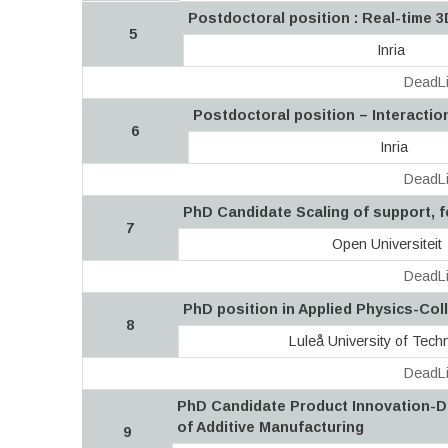
Postdoctoral position : Real-time 3D
5
Inria
DeadLi
Postdoctoral position – Interactio
6
Inria
DeadLi
PhD Candidate Scaling of support, f
7
Open Universiteit
DeadLi
PhD position in Applied Physics-Col
8
Luleå University of Tech
DeadLi
PhD Candidate Product Innovation-Di
of Additive Manufacturing
9