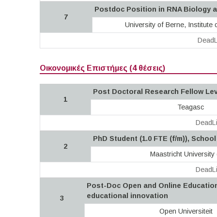
Postdoc Position in RNA Biology 
7
University of Berne, Institute 
DeadL
Οικονομικές Επιστήμες (4 θέσεις)
Post Doctoral Research Fellow Leve
1
Teagasc
DeadLi
PhD Student (1.0 FTE (f/m)), Scho
2
Maastricht University
DeadLi
Post-Doc Open and Online Education
educational innovation
3
Open Universiteit