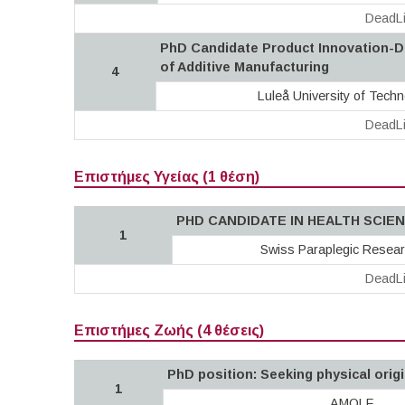
DeadLi
PhD Candidate Product Innovation-Di
of Additive Manufacturing
4
Luleå University of Tech
DeadLi
Επιστήμες Υγείας (1 θέση)
PHD CANDIDATE IN HEALTH SCIE
1
Swiss Paraplegic Resear
DeadLi
Επιστήμες Ζωής (4 θέσεις)
PhD position: Seeking physical orig
1
AMOLF