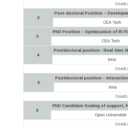
DeadLi
Post-doctoral Position – Developm
2
CEA Tech
PhD Position – Optimization of IR F
3
CEA Tech
Postdoctoral position : Real-time 3D
4
Inria
DeadLi
Postdoctoral position – Interactio
5
Inria
DeadLi
PhD Candidate Scaling of support, f
6
Open Universiteit
DeadLi