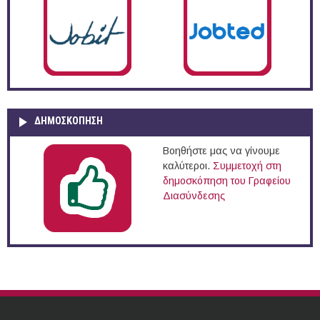
ΔΗΜΟΣΚΌΠΗΣΗ
Βοηθήστε μας να γίνουμε
καλύτεροι.
Συμμετοχή στη
δημοσκόπηση του Γραφείου
Διασύνδεσης