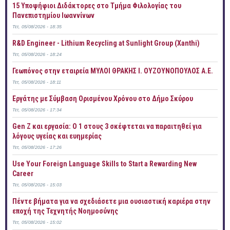
15 Υποψήφιοι Διδάκτορες στο Τμήμα Φιλολογίας του
Πανεπιστημίου Ιωαννίνων
Τετ, 05/08/2026 - 18:35
R&D Engineer - Lithium Recycling at Sunlight Group (Xanthi)
Τετ, 05/08/2026 - 18:24
Γεωπόνος στην εταιρεία ΜΥΛΟΙ ΘΡΑΚΗΣ Ι. ΟΥΖΟΥΝΟΠΟΥΛΟΣ Α.Ε.
Τετ, 05/08/2026 - 18:11
Εργάτης με Σύμβαση Ορισμένου Χρόνου στο Δήμο Σκύρου
Τετ, 05/08/2026 - 17:34
Gen Z και εργασία: Ο 1 στους 3 σκέφτεται να παραιτηθεί για
λόγους υγείας και ευημερίας
Τετ, 05/08/2026 - 17:26
Use Your Foreign Language Skills to Start a Rewarding New
Career
Τετ, 05/08/2026 - 15:03
Πέντε βήματα για να σχεδιάσετε μια ουσιαστική καριέρα στην
εποχή της Τεχνητής Νοημοσύνης
Τετ, 05/08/2026 - 15:02