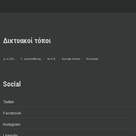
Δικτυακοί τόποι
Δ.Α.ΣΤΑ.
Γ. Διασύνδεσης
Μ.Κ.Ε.
Europe Direct
Euraxess
Social
Twitter
Facebook
Instagram
LinkedIn