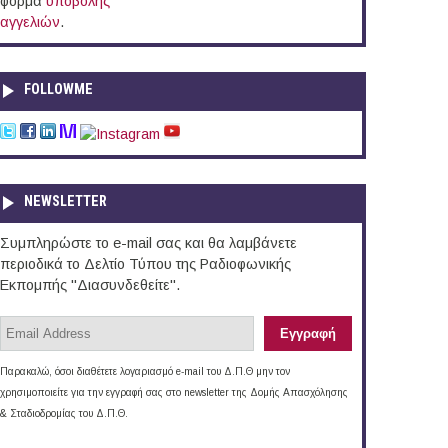
φόρμα
υποβολής
αγγελιών
.
FOLLOWME
NEWSLETTER
Συμπληρώστε το e-mail σας και θα λαμβάνετε
περιοδικά το Δελτίο Τύπου της Ραδιοφωνικής
Εκπομπής "Διασυνδεθείτε".
Παρακαλώ, όσοι διαθέτετε λογαριασμό e-mail του Δ.Π.Θ μην τον
χρησιμοποιείτε για την εγγραφή σας στο newsletter της Δομής Απασχόλησης
& Σταδιοδρομίας του Δ.Π.Θ.