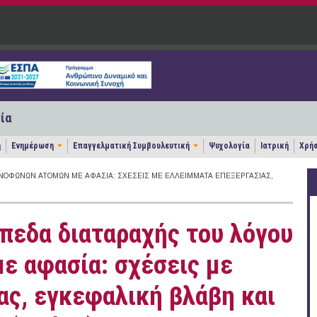
ία
η
Ενημέρωση
Επαγγελματική Συμβουλευτική
Ψυχολογία
Ιατρική
Χρήσ
ΛΗΝΌΦΩΝΩΝ ΑΤΌΜΩΝ ΜΕ ΑΦΑΣΊΑ: ΣΧΈΣΕΙΣ ΜΕ ΕΛΛΕΊΜΜΑΤΑ ΕΠΕΞΕΡΓΑΣΊΑΣ,
πεδα διαταραχής του λόγου
 αφασία: σχέσεις με
ας, εγκεφαλική βλάβη και