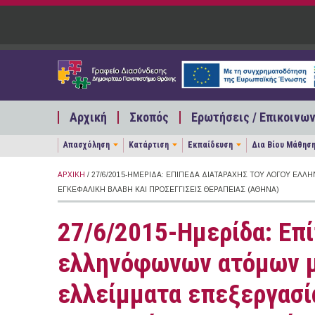
Παράκαμψη προς το κυρίως περιεχόμενο
Αρχική
Σκοπός
Ερωτήσεις / Επικοινων
Απασχόληση
Κατάρτιση
Εκπαίδευση
Δια Βίου Μάθησ
ΑΡΧΙΚΉ
/ 27/6/2015-ΗΜΕΡΊΔΑ: ΕΠΊΠΕΔΑ ΔΙΑΤΑΡΑΧΉΣ ΤΟΥ ΛΌΓΟΥ ΕΛ
ΕΓΚΕΦΑΛΙΚΉ ΒΛΆΒΗ ΚΑΙ ΠΡΟΣΕΓΓΊΣΕΙΣ ΘΕΡΑΠΕΊΑΣ (ΑΘΉΝΑ)
27/6/2015-Ημερίδα: Επί
ελληνόφωνων ατόμων με
ελλείμματα επεξεργασί