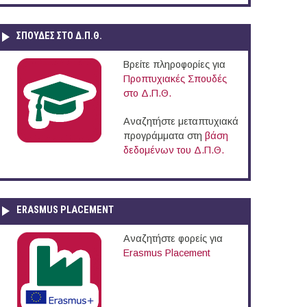
ΣΠΟΥΔΈΣ ΣΤΟ Δ.Π.Θ.
Βρείτε πληροφορίες για
Προπτυχιακές Σπουδές
στο Δ.Π.Θ.
Αναζητήστε μεταπτυχιακά
προγράμματα στη
βάση
δεδομένων του Δ.Π.Θ.
ERASMUS PLACEMENT
Αναζητήστε φορείς για
Erasmus Placement