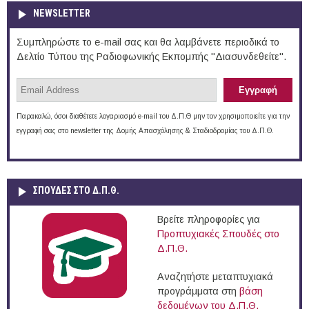
NEWSLETTER
Συμπληρώστε το e-mail σας και θα λαμβάνετε περιοδικά το
Δελτίο Τύπου της Ραδιοφωνικής Εκπομπής "Διασυνδεθείτε".
Παρακαλώ, όσοι διαθέτετε λογαριασμό e-mail του Δ.Π.Θ μην τον χρησιμοποιείτε για την
εγγραφή σας στο newsletter της Δομής Απασχόλησης & Σταδιοδρομίας του Δ.Π.Θ.
ΣΠΟΥΔΈΣ ΣΤΟ Δ.Π.Θ.
Βρείτε πληροφορίες για
Προπτυχιακές Σπουδές στο
Δ.Π.Θ.
Αναζητήστε μεταπτυχιακά
προγράμματα στη
βάση
δεδομένων του Δ.Π.Θ.