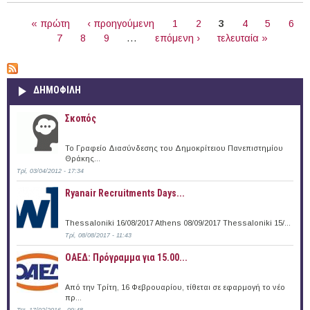
ΣΕΛΊΔΕΣ
« πρώτη
‹ προηγούμενη
1
2
3
4
5
6
7
8
9
…
επόμενη ›
τελευταία »
ΔΗΜΟΦΙΛΗ
Σκοπός
Το Γραφείο Διασύνδεσης του Δημοκρίτειου Πανεπιστημίου
Θράκης...
Τρί, 03/04/2012 - 17:34
Ryanair Recruitments Days...
Thessaloniki 16/08/2017 Athens 08/09/2017 Thessaloniki 15/...
Τρί, 08/08/2017 - 11:43
ΟΑΕΔ: Πρόγραμμα για 15.00...
Από την Τρίτη, 16 Φεβρουαρίου, τίθεται σε εφαρμογή το νέο
πρ...