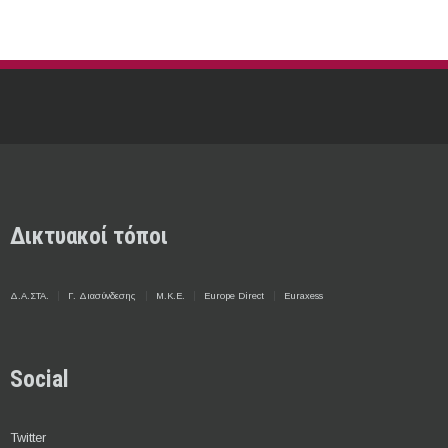
Δικτυακοί τόποι
Δ.Α.ΣΤΑ.
Γ. Διασύνδεσης
Μ.Κ.Ε.
Europe Direct
Euraxess
Social
Twitter