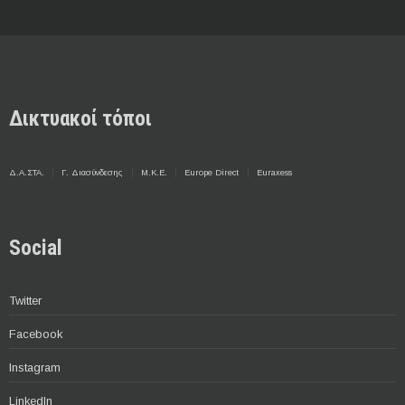
Δικτυακοί τόποι
Δ.Α.ΣΤΑ.
Γ. Διασύνδεσης
Μ.Κ.Ε.
Europe Direct
Euraxess
Social
Twitter
Facebook
Instagram
LinkedIn