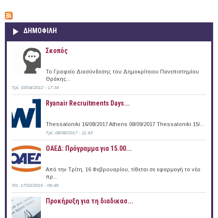
ΔΗΜΟΦΙΛΗ
Σκοπός
Το Γραφείο Διασύνδεσης του Δημοκρίτειου Πανεπιστημίου
Θράκης...
Τρί, 03/04/2012 - 17:34
Ryanair Recruitments Days...
Thessaloniki 16/08/2017 Athens 08/09/2017 Thessaloniki 15/...
Τρί, 08/08/2017 - 11:43
ΟΑΕΔ: Πρόγραμμα για 15.00...
Από την Τρίτη, 16 Φεβρουαρίου, τίθεται σε εφαρμογή το νέο
πρ...
Τετ, 17/02/2016 - 09:48
Προκήρυξη για τη διαδικασ...