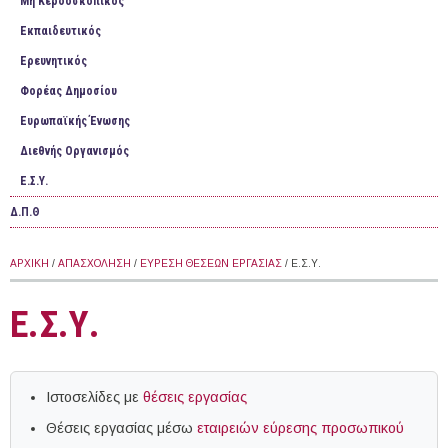
Mη Κερδοσκοπικός
Εκπαιδευτικός
Ερευνητικός
Φορέας Δημοσίου
Ευρωπαϊκής Ένωσης
Διεθνής Οργανισμός
Ε.Σ.Υ.
Δ.Π.Θ
ΑΡΧΙΚΉ
/
ΑΠΑΣΧΌΛΗΣΗ
/
ΕΎΡΕΣΗ ΘΈΣΕΩΝ ΕΡΓΑΣΊΑΣ
/ Ε.Σ.Υ.
Ε.Σ.Υ.
Ιστοσελίδες με
θέσεις εργασίας
Θέσεις εργασίας μέσω
εταιρειών εύρεσης προσωπικού