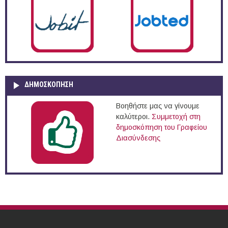
ΔΗΜΟΣΚΌΠΗΣΗ
Βοηθήστε μας να γίνουμε
καλύτεροι.
Συμμετοχή στη
δημοσκόπηση του Γραφείου
Διασύνδεσης