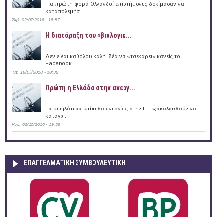
Για πρώτη φορά Ολλανδοί επιστήμονες δοκίμασαν να
καταπολεμήσ...
Σάβ, 02/07/2016 - 18:57
Η διατάραξη του «βιολογικ...
Δεν είναι καθόλου καλή ιδέα να «τσεκάρει» κανείς το
Facebook...
Τετ, 16/05/2018 - 10:38
Πρώτη η Ελλάδα στην ανεργ...
Τα υψηλότερα επίπεδα ανεργίας στην ΕΕ εξακολουθούν να
καταγρ...
Κυρ, 02/10/2016 - 19:39
ΕΠΑΓΓΕΛΜΑΤΙΚΉ ΣΥΜΒΟΥΛΕΥΤΙΚΉ