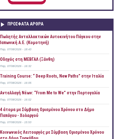
ΠΡOΣΦΑΤΑ AΡΘΡΑ
Πωλητής Ανταλλακτικών Αυτοκινήτου Πάγκου στην
Ιαπωνική Α.Ε. (Κομοτηνή)
Παρ, 07/08/2026 - 18:43
Οδηγός στη ΜΕΒΓΑΛ (Ξάνθη)
Παρ, 07/08/2026 - 16:32
Training Course: “ Deep Roots, New Paths” στην Ιταλία
Παρ, 07/08/2026 - 16:05
Ανταλλαγή Νέων: “From Me to We” στην Πορτογαλία
Παρ, 07/08/2026 - 16:02
4 άτομα με Σύμβαση Ορισμένου Χρόνου στο Δήμο
Παπάγου - Χολαργού
Παρ, 07/08/2026 - 15:53
Κοινωνικός Λειτουργός με Σύμβαση Ορισμένου Χρόνου
στο Δήμο Τυρνάβου