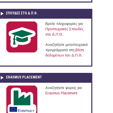
ΣΠΟΥΔΈΣ ΣΤΟ Δ.Π.Θ.
Βρείτε πληροφορίες για
Προπτυχιακές Σπουδές
στο Δ.Π.Θ.
Αναζητήστε μεταπτυχιακά
προγράμματα στη
βάση
δεδομένων του Δ.Π.Θ.
ERASMUS PLACEMENT
Αναζητήστε φορείς για
Erasmus Placement