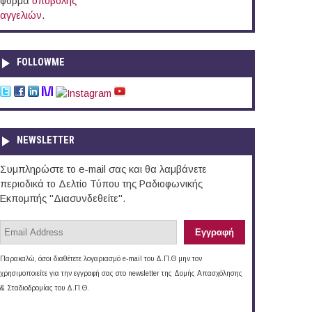
φόρμα
υποβολής
αγγελιών
.
FOLLOWME
NEWSLETTER
Συμπληρώστε το e-mail σας και θα λαμβάνετε
περιοδικά το Δελτίο Τύπου της Ραδιοφωνικής
Εκπομπής "Διασυνδεθείτε".
Παρακαλώ, όσοι διαθέτετε λογαριασμό e-mail του Δ.Π.Θ μην τον
χρησιμοποιείτε για την εγγραφή σας στο newsletter της Δομής Απασχόλησης
& Σταδιοδρομίας του Δ.Π.Θ.