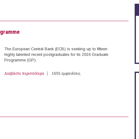
rogramme
The European Central Bank (ECB) is seeking up to fifteen
highly talented recent postgraduates for its 2016 Graduate
Programme (GP).
Διαβάστε περισσότερα
για 2016 European Central Bank (ECB) Graduate Pro
1655 εμφανίσεις