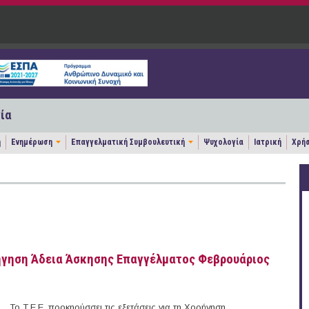
ία
η
Ενημέρωση
Επαγγελματική Συμβουλευτική
Ψυχολογία
Ιατρική
Χρήσ
ήγηση Άδεια Άσκησης Επαγγέλματος Φεβρουάριος
Το Τ.Ε.Ε. προκηρύσσει τις εξετάσεις για τη Χορήγηση