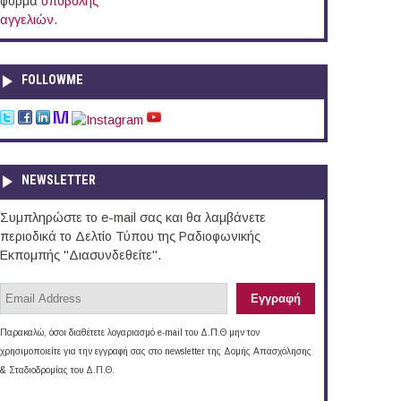
φόρμα
υποβολής
αγγελιών
.
FOLLOWME
NEWSLETTER
Συμπληρώστε το e-mail σας και θα λαμβάνετε
περιοδικά το Δελτίο Τύπου της Ραδιοφωνικής
Εκπομπής "Διασυνδεθείτε".
Παρακαλώ, όσοι διαθέτετε λογαριασμό e-mail του Δ.Π.Θ μην τον
χρησιμοποιείτε για την εγγραφή σας στο newsletter της Δομής Απασχόλησης
& Σταδιοδρομίας του Δ.Π.Θ.
η, Εξωτερικό)