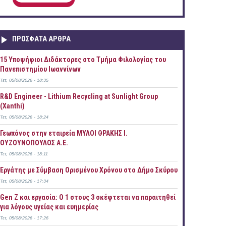
ΠΡOΣΦΑΤΑ AΡΘΡΑ
15 Υποψήφιοι Διδάκτορες στο Τμήμα Φιλολογίας του
Πανεπιστημίου Ιωαννίνων
Τετ, 05/08/2026 - 18:35
R&D Engineer - Lithium Recycling at Sunlight Group
(Xanthi)
Τετ, 05/08/2026 - 18:24
Γεωπόνος στην εταιρεία ΜΥΛΟΙ ΘΡΑΚΗΣ Ι.
ΟΥΖΟΥΝΟΠΟΥΛΟΣ Α.Ε.
Τετ, 05/08/2026 - 18:11
Εργάτης με Σύμβαση Ορισμένου Χρόνου στο Δήμο Σκύρου
Τετ, 05/08/2026 - 17:34
Gen Z και εργασία: Ο 1 στους 3 σκέφτεται να παραιτηθεί
για λόγους υγείας και ευημερίας
Τετ, 05/08/2026 - 17:26