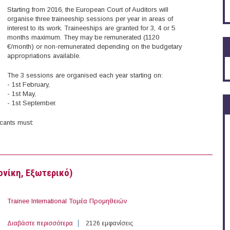
Starting from 2016, the European Court of Auditors will
organise three traineeship sessions per year in areas of
interest to its work. Traineeships are granted for 3, 4 or 5
months maximum. They may be remunerated (1120
€/month) or non-remunerated depending on the budgetary
appropriations available.
The 3 sessions are organised each year starting on:
- 1st February,
- 1st May,
- 1st September.
icants must:
ditors
λονίκη, Εξωτερικό)
Trainee International Τομέα Προμηθειών
Διαβάστε περισσότερα
για Trainees International στη LIDL Hellas (Θεσσαλονίκ
2126 εμφανίσεις