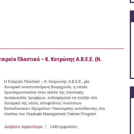
ιρεία Πλαστικά – Κ. Κοτρώνης Α.Β.Ε.Ε. (Ν.
Η Εταιρεία Πλαστικά – Κ. Κοτρώνης Α.Β.Ε.Ε., μία
δυναμικά αναπτυσσόμενη Βιομηχανία, η οποία
δραστηριοποιείται στον κλάδο της πλαστικής
συσκευασίας τροφίμων, ενδιαφέρεται να εντάξει στο
δυναμικό της νέους αποφοίτους Ανώτατων
Εκπαιδευτικών Ιδρυμάτων Οικονομικής κατεύθυνσης στα
πλαίσια του Graduate Management Trainee Program.
Διαβάστε περισσότερα
για Graduate Management Trainee Program στην Εταιρε
1440 εμφανίσεις