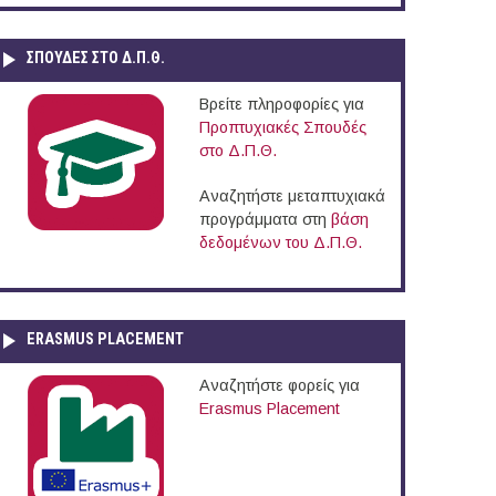
ΣΠΟΥΔΈΣ ΣΤΟ Δ.Π.Θ.
Βρείτε πληροφορίες για
Προπτυχιακές Σπουδές
στο Δ.Π.Θ.
Αναζητήστε μεταπτυχιακά
προγράμματα στη
βάση
δεδομένων του Δ.Π.Θ.
ERASMUS PLACEMENT
Αναζητήστε φορείς για
Erasmus Placement
ία Πλαστικά – Κ. Κοτρώνης Α.Β.Ε.Ε. (Ν. Αιτωλοακαρνανίας)