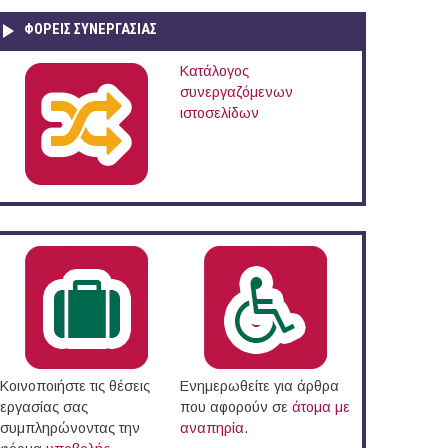
ΦΟΡΕΙΣ ΣΥΝΕΡΓΑΣΙΑΣ
Κατάλογος
συνεργαζόμενων
ιστοσελίδων
gramme
Κοινοποιήστε τις θέσεις
Ενημερωθείτε για άρθρα
εργασίας σας
που αφορούν σε
άτομα με
συμπληρώνοντας την
αναπηρία
.