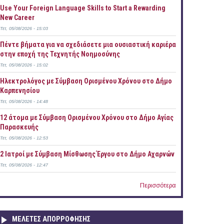
Use Your Foreign Language Skills to Start a Rewarding
New Career
Τετ, 05/08/2026 - 15:03
Πέντε βήματα για να σχεδιάσετε μια ουσιαστική καριέρα
στην εποχή της Τεχνητής Νοημοσύνης
Τετ, 05/08/2026 - 15:02
Ηλεκτρολόγος με Σύμβαση Ορισμένου Χρόνου στο Δήμο
Καρπενησίου
οφυλάκων (ανδρών-γυναικών) έτους 2015
Τετ, 05/08/2026 - 14:48
12 άτομα με Σύμβαση Ορισμένου Χρόνου στο Δήμο Αγίας
Παρασκευής
Τετ, 05/08/2026 - 12:53
2 Ιατροί με Σύμβαση Μίσθωσης Έργου στο Δήμο Αχαρνών
Τετ, 05/08/2026 - 12:47
Περισσότερα
ΜΕΛΕΤΕΣ ΑΠΟΡΡΟΦΗΣΗΣ
rectorate General Information Systems (DG/IS) of the European Central Bank