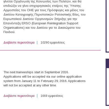
γίνεται Οργάνωση της Κοινωνίας των Πολιτών, και θα
επιδιώξει να γίνει επιχειρησιακός εταίρος της Ύπατης
Αρμοστείας του ΟΗΕ για τους Πρόσφυγες και μέλος του
Δικτύου Καταγραφής Περιστατικών Ρατσιστικής Βίας, του
Ευρωπαϊκού Δικτύου Οργανισμών Στήριξης για την
Επανένταξη ERSO (European Reintegration Support
Organisations) και του Δικτύου για τα Δικαιώματα του
Παιδιού.
Διαβάστε περισσότερα
για Θέσεις Εργασίας στη Μη Κυβερνητική Οργάνωσ
10290 εμφανίσεις
The next traineeships start in September 2016.
Applications will be accepted via our online application
system from January 11 to February 29, 2016. Applications
will not be accepted at any other time.
Διαβάστε περισσότερα
για Deutsche Welle Traineeship Program
1669 εμφανίσεις