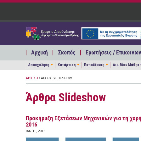
Παράκαμψη προς το κυρίως περιεχόμενο
Αρχική
Σκοπός
Ερωτήσεις / Επικοινων
Απασχόληση
Κατάρτιση
Εκπαίδευση
Δια Βίου Μάθησ
ΑΡΧΙΚΉ
/ ΆΡΘΡΑ SLIDESHOW
Άρθρα Slideshow
Προκήρυξη Εξετάσεων Μηχανικών για τη χορ
2016
ΙΑΝ 11, 2016