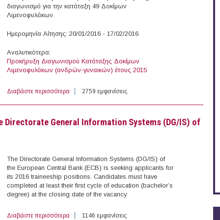
διαγωνισμό για την κατάταξη 49 Δοκίμων
Λιμενοφυλάκων.
Ημερομηνία Αίτησης: 20/01/2016 - 17/02/2016
Αναλυτικότερα:
Προκήρυξη Διαγωνισμού Κατάταξης Δοκίμων
Λιμενοφυλάκων (ανδρών-γυναικών) έτους 2015
Διαβάστε περισσότερα
για Προκήρυξη Διαγωνισμού Κατάταξης Δοκίμων Λιμεν
2759 εμφανίσεις
he Directorate General Information Systems (DG/IS) of
The Directorate General Information Systems (DG/IS) of
the European Central Bank (ECB) is seeking applicants for
its 2016 traineeship positions. Candidates must have
completed at least their first cycle of education (bachelor’s
degree) at the closing date of the vacancy.
Διαβάστε περισσότερα
για Traineeships in Information Systems or IT at the Di
1146 εμφανίσεις