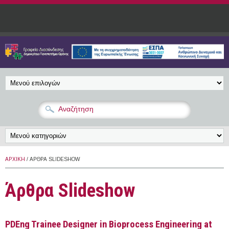
Παράκαμψη προς το κυρίως περιεχόμενο
ΑΡΧΙΚΉ
/ ΆΡΘΡΑ SLIDESHOW
Άρθρα Slideshow
PDEng Trainee Designer in Bioprocess Engineering at