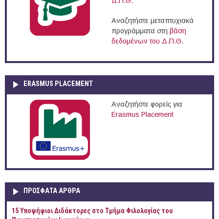
Δ.Π.Θ.
Αναζητήστε μεταπτυχιακά
προγράμματα στη
βάση
δεδομένων του Δ.Π.Θ.
ERASMUS PLACEMENT
Αναζητήστε φορείς για
Erasmus Placement
ΠΡOΣΦΑΤΑ AΡΘΡΑ
15 Υποψήφιοι Διδάκτορες στο Τμήμα Φιλολογίας του