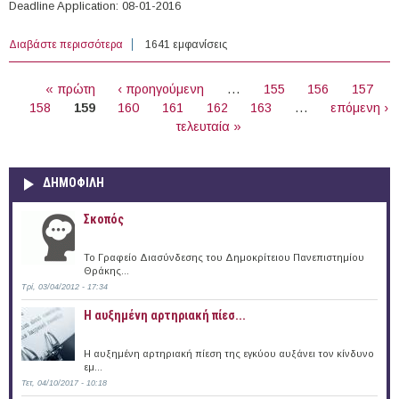
Deadline Application: 08-01-2016
Διαβάστε περισσότερα
για 93 Open Vacancies at the Inserm (Paris, France)
1641 εμφανίσεις
ΣΕΛΊΔΕΣ
« πρώτη
‹ προηγούμενη
…
155
156
157
158
159
160
161
162
163
…
επόμενη ›
τελευταία »
ΔΗΜΟΦΙΛΗ
Σκοπός
Το Γραφείο Διασύνδεσης του Δημοκρίτειου Πανεπιστημίου
Θράκης...
Τρί, 03/04/2012 - 17:34
Η αυξημένη αρτηριακή πίεσ...
Η αυξημένη αρτηριακή πίεση της εγκύου αυξάνει τον κίνδυνο
εμ...
Τετ, 04/10/2017 - 10:18