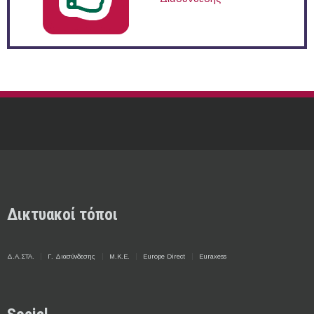
Δικτυακοί τόποι
Δ.Α.ΣΤΑ.
Γ. Διασύνδεσης
Μ.Κ.Ε.
Europe Direct
Euraxess