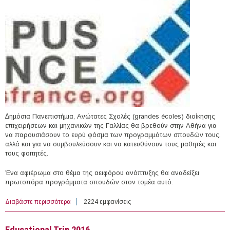
∆ηµόσια Πανεπιστήµια, Ανώτατες Σχολές (grandes écoles) διοίκησης
επιχειρήσεων και µηχανικών της Γαλλίας θα βρεθούν στην Αθήνα για
να παρουσιάσουν το ευρύ φάσµα των προγραµµάτων σπουδών τους,
αλλά και για να συµβουλεύσουν και να κατευθύνουν τους µαθητές και
τους φοιτητές.
Ένα αφιέρωµα στο θέµα της αειφόρου ανάπτυξης θα αναδείξει
πρωτοπόρα προγράµµατα σπουδών στον τοµέα αυτό.
Διαβάστε περισσότερα
για 20 & 22/02/2016 - Έκθεση για τις Σπουδές στη
2224 εμφανίσεις
Γαλλία στην Αθήνα και στη Θεσσαλονίκη
Educational Trip 2016