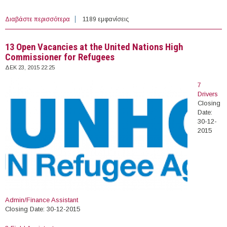
Διαβάστε περισσότερα
για Several PDEng positions at ZoARG - Reduction of
1189 εμφανίσεις
Excavation Damages
13 Open Vacancies at the United Nations High
Commissioner for Refugees
ΔΕΚ 23, 2015 22:25
7
Drivers
Closing
Date:
30-12-
2015
Admin/Finance Assistant
Closing Date: 30-12-2015