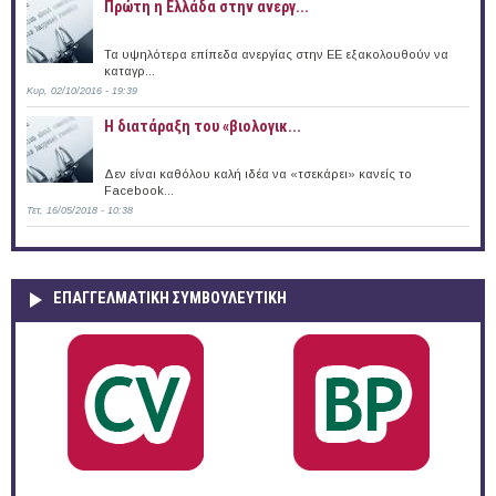
Πρώτη η Ελλάδα στην ανεργ...
Τα υψηλότερα επίπεδα ανεργίας στην ΕΕ εξακολουθούν να
καταγρ...
Κυρ, 02/10/2016 - 19:39
Η διατάραξη του «βιολογικ...
Δεν είναι καθόλου καλή ιδέα να «τσεκάρει» κανείς το
Facebook...
Τετ, 16/05/2018 - 10:38
ΕΠΑΓΓΕΛΜΑΤΙΚΉ ΣΥΜΒΟΥΛΕΥΤΙΚΉ