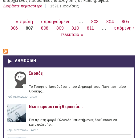
υπάρχει ένας προσωπικός υπολογιστής σε κάθε γραφείο.
Διαβάστε περισσότερα
για Κατά τον Bill Gates αυτά τα 5 χαρακτηριστικά
1591 εμφανίσεις
εγγυώνται την επιτυχία
ΣΕΛΊΔΕΣ
« πρώτη
‹ προηγούμενη
…
803
804
805
806
807
808
809
810
811
…
επόμενη ›
τελευταία »
ΔΗΜΟΦΙΛΗ
Σκοπός
Το Γραφείο Διασύνδεσης του Δημοκρίτειου Πανεπιστημίου
Θράκης...
Τρί, 03/04/2012 - 17:34
Νέα πειραματική θεραπεία...
Για πρώτη φορά Ολλανδοί επιστήμονες δοκίμασαν να
καταπολεμήσ...
Σάβ, 02/07/2016 - 18:57