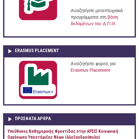
Αναζητήστε μεταπτυχιακά
προγράμματα στη
βάση
δεδομένων του Δ.Π.Θ.
ERASMUS PLACEMENT
Αναζητήστε φορείς για
Erasmus Placement
ΠΡOΣΦΑΤΑ AΡΘΡΑ
Yπεύθυνος Καθημερινής Φροντίδας στην ΑΡΣΙΣ Κοινωνική
Οργάνωση Υποστήριξης Νέων (Αλεξανδρούπολη)