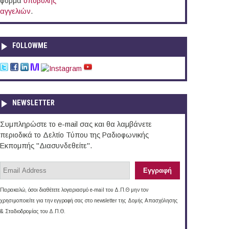
φόρμα
υποβολής
αγγελιών
.
FOLLOWME
NEWSLETTER
Συμπληρώστε το e-mail σας και θα λαμβάνετε
περιοδικά το Δελτίο Τύπου της Ραδιοφωνικής
Εκπομπής "Διασυνδεθείτε".
Παρακαλώ, όσοι διαθέτετε λογαριασμό e-mail του Δ.Π.Θ μην τον
χρησιμοποιείτε για την εγγραφή σας στο newsletter της Δομής Απασχόλησης
& Σταδιοδρομίας του Δ.Π.Θ.