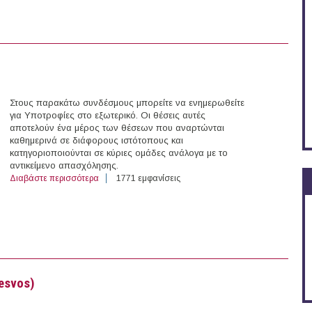
Στους παρακάτω συνδέσμους μπορείτε να ενημερωθείτε
για Υποτροφίες στο εξωτερικό. Οι θέσεις αυτές
αποτελούν ένα μέρος των θέσεων που αναρτώνται
καθημερινά σε διάφορους ιστότοπους και
κατηγοριοποιούνται σε κύριες ομάδες ανάλογα με το
αντικείμενο απασχόλησης.
Διαβάστε περισσότερα
για 43 Υποτροφίες στο εξωτερικό (06/11/2015)
1771 εμφανίσεις
Lesvos)