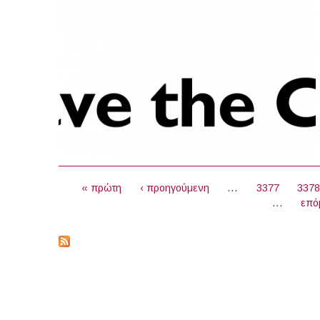
ΣΕΛΊΔΕΣ
« πρώτη
‹ προηγούμενη
…
3377
337
…
επό