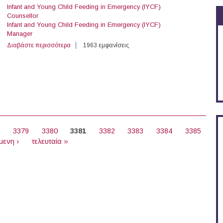
Infant and Young Child Feeding in Emergency (IYCF)
Counsellor
Infant and Young Child Feeding in Emergency (IYCF)
Manager
Διαβάστε περισσότερα
για 3 Open Vacancies at Save the Children (Island Lesv
1963 εμφανίσεις
8
3379
3380
3381
3382
3383
3384
3385
μενη ›
τελευταία »