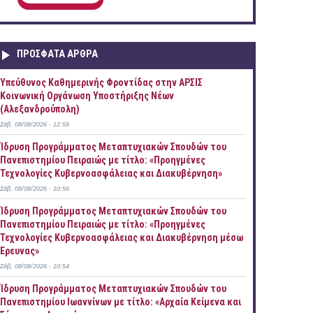
ΠΡOΣΦΑΤΑ AΡΘΡΑ
Yπεύθυνος Καθημερινής Φροντίδας στην ΑΡΣΙΣ
Κοινωνική Οργάνωση Υποστήριξης Νέων
(Αλεξανδρούπολη)
Σάβ, 08/08/2026 - 12:59
Ίδρυση Προγράμματος Μεταπτυχιακών Σπουδών του
Πανεπιστημίου Πειραιώς με τίτλο: «Προηγμένες
Τεχνολογίες Κυβερνοασφάλειας και Διακυβέρνηση»
Σάβ, 08/08/2026 - 10:56
Ίδρυση Προγράμματος Μεταπτυχιακών Σπουδών του
Πανεπιστημίου Πειραιώς με τίτλο: «Προηγμένες
Τεχνολογίες Κυβερνοασφάλειας και Διακυβέρνηση μέσω
Έρευνας»
Σάβ, 08/08/2026 - 10:54
Ίδρυση Προγράμματος Μεταπτυχιακών Σπουδών του
Πανεπιστημίου Ιωαννίνων με τίτλο: «Αρχαία Κείμενα και