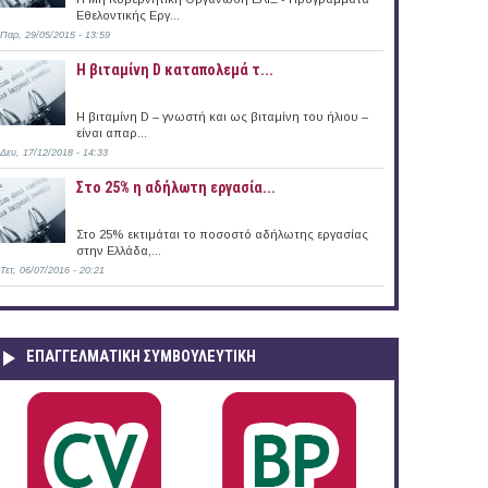
Εθελοντικής Εργ...
Παρ, 29/05/2015 - 13:59
Η βιταμίνη D καταπολεμά τ...
Η βιταμίνη D – γνωστή και ως βιταμίνη του ήλιου –
είναι απαρ...
Δευ, 17/12/2018 - 14:33
Στο 25% η αδήλωτη εργασία...
Στο 25% εκτιμάται το ποσοστό αδήλωτης εργασίας
στην Ελλάδα,...
Τετ, 06/07/2016 - 20:21
ΕΠΑΓΓΕΛΜΑΤΙΚΉ ΣΥΜΒΟΥΛΕΥΤΙΚΉ
α (06/11/2015)