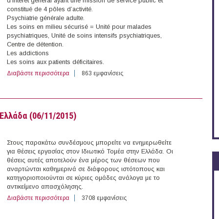
d’intérêt général ayant une mission de service public et
constitué de 4 pôles d’activité.
Psychiatrie générale adulte.
Les soins en milieu sécurisé = Unité pour malades
psychiatriques, Unité de soins intensifs psychiatriques,
Centre de détention.
Les addictions
Les soins aux patients déficitaires.
Διαβάστε περισσότερα
για 2 Ψυχίατροι στη Γαλλία
863 εμφανίσεις
Ελλάδα (06/11/2015)
Στους παρακάτω συνδέσμους μπορείτε να ενημερωθείτε
για θέσεις εργασίας στον Ιδιωτικό Τομέα στην Ελλάδα. Οι
θέσεις αυτές αποτελούν ένα μέρος των θέσεων που
αναρτώνται καθημερινά σε διάφορους ιστότοπους και
κατηγοριοποιούνται σε κύριες ομάδες ανάλογα με το
αντικείμενο απασχόλησης.
Διαβάστε περισσότερα
για 87 θέσεις εργασίας στον Ιδιωτικό Τομέα στην Ελλάδ
3708 εμφανίσεις