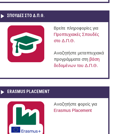
ΣΠΟΥΔΈΣ ΣΤΟ Δ.Π.Θ.
Βρείτε πληροφορίες για
Προπτυχιακές Σπουδές
στο Δ.Π.Θ.
Αναζητήστε μεταπτυχιακά
προγράμματα στη
βάση
δεδομένων του Δ.Π.Θ.
ERASMUS PLACEMENT
Αναζητήστε φορείς για
Erasmus Placement